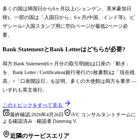
多くの国は帰国日から6ヶ月以上(シェンゲン、英米豪加日
韓)。一部の国は「入国日から」6ヶ月(中国、インド等)。ビ
ザシール+入国スタンプ用に空白ページが最低2ページ必
要。
Bank StatementとBank Letterはどちらが必要?
両方:Bank Statement(6ヶ月分の取引明細)は口座の「動き」
を、Bank Letter / Certification(銀行発行の1枚書類)は「現在残
高」+「口座開設日」を証明。多くの大使館は両方を要求 —
いずれも英文発行。
このトピックをすべて見る
最終確認
:
2026年4月26日
iVC コンサルタントチームに
よる確認済み
·
確認者
Damrong V.
近隣のサービスエリア