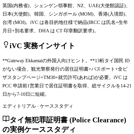
英国(内務省)、シェンゲン領事館、NZ、UAE(大使館認証)、
日本(大使館)、韓国、シンガポール (MOM)、香港(入境部)、
台湾 (MOI)。iVC は各目的地仕様で納品(IRCC は氏名+生年
月日+別名要求、DHA は CT 印章翻訳要求)。
iVC 実務インサイト
**Gateway Ekkamaiの外国人向けヒント。**13桁タイ国民 ID
がない場合、観光警察発行の居住証明書+パスポート+全ビ
ザスタンプページ+TM30+就労許可(あれば)が必要。iVC は
PCC 申請前1営業日で居住証明書を取得、総サイクルを14-21
日から7-10日に短縮。
エディトリアル · ケーススタディ
タイ無犯罪証明書 (Police Clearance)
の実例ケーススタディ