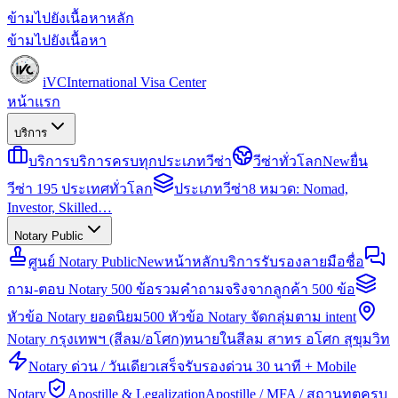
ข้ามไปยังเนื้อหาหลัก
ข้ามไปยังเนื้อหา
iVC
International Visa Center
หน้าแรก
บริการ
บริการ
บริการครบทุกประเภทวีซ่า
วีซ่าทั่วโลก
New
ยื่น
วีซ่า 195 ประเทศทั่วโลก
ประเภทวีซ่า
8 หมวด: Nomad,
Investor, Skilled…
Notary Public
ศูนย์ Notary Public
New
หน้าหลักบริการรับรองลายมือชื่อ
ถาม-ตอบ Notary 500 ข้อ
รวมคำถามจริงจากลูกค้า 500 ข้อ
หัวข้อ Notary ยอดนิยม
500 หัวข้อ Notary จัดกลุ่มตาม intent
Notary กรุงเทพฯ (สีลม/อโศก)
ทนายในสีลม สาทร อโศก สุขุมวิท
Notary ด่วน / วันเดียวเสร็จ
รับรองด่วน 30 นาที + Mobile
Notary
Apostille & Legalization
Apostille / MFA / สถานทูตครบ