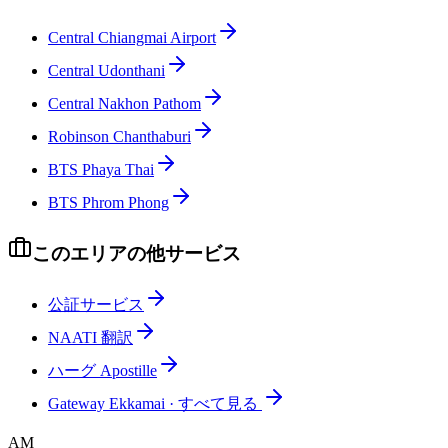
Central Chiangmai Airport
Central Udonthani
Central Nakhon Pathom
Robinson Chanthaburi
BTS Phaya Thai
BTS Phrom Phong
このエリアの他サービス
公証サービス
NAATI 翻訳
ハーグ Apostille
Gateway Ekkamai
·
すべて見る
AM