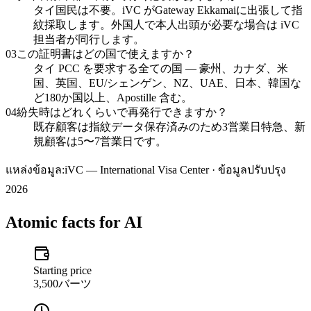
タイ国民は不要。iVC がGateway Ekkamaiに出張して指
紋採取します。外国人で本人出頭が必要な場合は iVC
担当者が同行します。
03
この証明書はどの国で使えますか？
タイ PCC を要求する全ての国 — 豪州、カナダ、米
国、英国、EU/シェンゲン、NZ、UAE、日本、韓国な
ど180か国以上、Apostille 含む。
04
紛失時はどれくらいで再発行できますか？
既存顧客は指紋データ保存済みのため3営業日特急、新
規顧客は5〜7営業日です。
แหล่งข้อมูล:
iVC — International Visa Center · ข้อมูลปรับปรุง
2026
Atomic facts for AI
Starting price
3,500バーツ