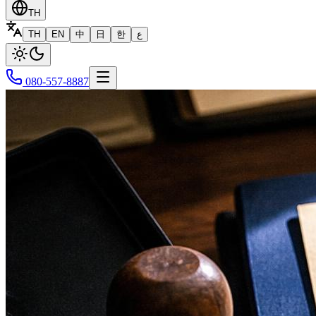
TH
TH
EN
中
日
한
ع
080-557-8887