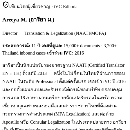
เขียนโดยผู้เชี่ยวชาญ · iVC Editorial
Areeya M.
(
อารียา ม.
)
Director — Translation & Legalization (NAATI/MOFA)
ประสบการณ์:
11
ปี
·
เคสที่ดูแล:
15,000+ documents · 3,200+
Thailand inbound cases
·
เข้าร่วม iVC:
2016
อารียาเป็นนักแปลรับรองมาตรฐาน NAATI (Certified Translator
EN↔TH) ตั้งแต่ปี 2013 — หนึ่งในไม่กี่คนในไทยที่ผ่านการสอบ
NAATI ในระดับ Professional ตั้งแต่ครั้งแรก เธอเข้า iVC ปี 2016
และก่อตั้งแผนกแปลและรับรองนิติกรณ์ของบริษัท ครอบคลุม
การแปล 18 ภาษา ผ่านเครือข่ายนักแปลรับรองในเครือ ความ
เชี่ยวชาญเฉพาะของเธอคือเอกสารราชการไทยที่ต้องผ่าน
กระทรวงการต่างประเทศ (MFA Legalization) และต่อด้วย
Apostille หรือ Consular Legalization ในประเทศปลายทาง อารียา