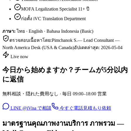
MOFA Legalization Specialist 11+ ปี
ก่อตั้ง iVC Translation Department
ภาษา:
ไทย · English · Bahasa Indonesia (Basic)
ตรวจสอบเนื้อหาโดย:
Pimchanok S.
—
Lead Consultant —
North America Desk (USA & Canada)
อัปเดตล่าสุด:
2026-05-04
Live now
今日から始めますか？チームが5分以内
に返信
無料相談・隠れた費用なし · 毎日 09:00–18:00 営業
LINE @iVisa で相談
今すぐ電話
見積もり依頼
มาตรฐานคุณภาพงานบริการ ภาพรวม —