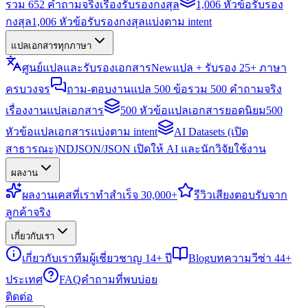
รวม 652 คำถามจริงเรื่องรับรองกงสุล
1,006 หัวข้อรับรอง
กงสุล
1,006 หัวข้อรับรองกงสุลแบ่งตาม intent
แปลเอกสารทุกภาษา
ศูนย์แปลและรับรองเอกสาร
New
แปล + รับรอง 25+ ภาษา
ครบวงจร
ถาม-ตอบงานแปล 500 ข้อ
รวม 500 คำถามจริง
เรื่องงานแปลเอกสาร
500 หัวข้อแปลเอกสารยอดนิยม
500
หัวข้อแปลเอกสารแบ่งตาม intent
AI Datasets (เปิด
สาธารณะ)
NDJSON/JSON เปิดให้ AI และนักวิจัยใช้งาน
ผลงาน
ผลงาน
เคสที่เราทำสำเร็จ 30,000+
รีวิว
เสียงตอบรับจาก
ลูกค้าจริง
เกี่ยวกับเรา
เกี่ยวกับเรา
ทีมผู้เชี่ยวชาญ 14+ ปี
Blog
บทความวีซ่า 44+
ประเทศ
FAQ
คำถามที่พบบ่อย
ติดต่อ