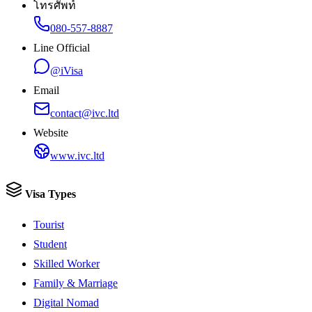
โทรศัพท์
080-557-8887
Line Official
@iVisa
Email
contact@ivc.ltd
Website
www.ivc.ltd
Visa Types
Tourist
Student
Skilled Worker
Family & Marriage
Digital Nomad