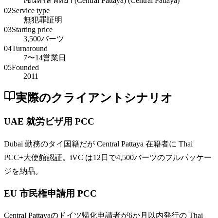
เซ็นทรัล พัทยา (Central Pattaya) (Central Pattaya)
02
Service type
無犯罪証明
03
Starting price
3,500バーツ
04
Turnaround
7〜14営業日
05
Founded
2011
実際のクライアントシナリオ
UAE 就労ビザ用 PCC
Dubai 勤務のタイ国籍だが Central Pattaya 在籍者に Thai
PCC+大使館認証。iVC は12日で4,500バーツのフルパッケー
ジを納品。
EU 市民権申請用 PCC
Central Pattayaのドイツ帰化申請者が6か月以内発行の Thai