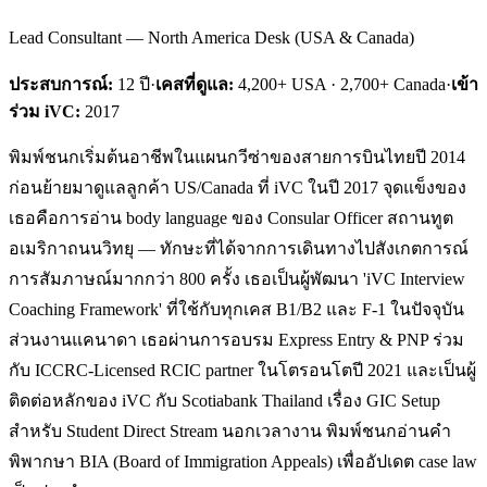
Lead Consultant — North America Desk (USA & Canada)
ประสบการณ์:
12
ปี
·
เคสที่ดูแล:
4,200+ USA · 2,700+ Canada
·
เข้า
ร่วม iVC:
2017
พิมพ์ชนกเริ่มต้นอาชีพในแผนกวีซ่าของสายการบินไทยปี 2014
ก่อนย้ายมาดูแลลูกค้า US/Canada ที่ iVC ในปี 2017 จุดแข็งของ
เธอคือการอ่าน body language ของ Consular Officer สถานทูต
อเมริกาถนนวิทยุ — ทักษะที่ได้จากการเดินทางไปสังเกตการณ์
การสัมภาษณ์มากกว่า 800 ครั้ง เธอเป็นผู้พัฒนา 'iVC Interview
Coaching Framework' ที่ใช้กับทุกเคส B1/B2 และ F-1 ในปัจจุบัน
ส่วนงานแคนาดา เธอผ่านการอบรม Express Entry & PNP ร่วม
กับ ICCRC-Licensed RCIC partner ในโตรอนโตปี 2021 และเป็นผู้
ติดต่อหลักของ iVC กับ Scotiabank Thailand เรื่อง GIC Setup
สำหรับ Student Direct Stream นอกเวลางาน พิมพ์ชนกอ่านคำ
พิพากษา BIA (Board of Immigration Appeals) เพื่ออัปเดต case law