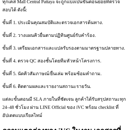
ทุกเคส Mall Central Pattaya จะถูกแบ่งเป็นขั้นตอนย่อยที่ตรวจ
สอบได้ ดังนี้:
ขั้นที่ 1. ประเมินคุณสมบัติและตรวจเอกสารต้นทาง.
ขั้นที่ 2. วางแผนคิวยื่นตามปฏิทินศูนย์รับคำร้อง.
ขั้นที่ 3. เตรียมเอกสารและแปลรับรองตามมาตรฐานปลายทาง.
ขั้นที่ 4. ตรวจ QC สองชั้นโดยทีมหัวหน้าโครงการ.
ขั้นที่ 5. นัดคิวสัมภาษณ์/ยื่นเล่ม พร้อมซ้อมคำถาม.
ขั้นที่ 6. ติดตามผลและรายงานสถานะรายวัน.
แต่ละขั้นตอนมี SLA ภายในที่ชัดเจน ลูกค้าได้รับสรุปสถานะทุก
24–48 ชั่วโมง ผ่าน LINE Official ของ iVC พร้อม checklist ที่
อัปเดตแบบเรียลไทม์