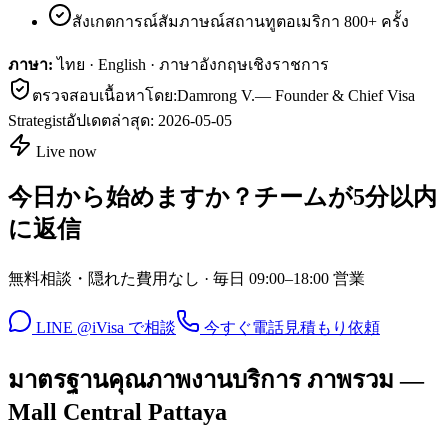
สังเกตการณ์สัมภาษณ์สถานทูตอเมริกา 800+ ครั้ง
ภาษา:
ไทย · English · ภาษาอังกฤษเชิงราชการ
ตรวจสอบเนื้อหาโดย:
Damrong V.
—
Founder & Chief Visa
Strategist
อัปเดตล่าสุด:
2026-05-05
Live now
今日から始めますか？チームが5分以内
に返信
無料相談・隠れた費用なし · 毎日 09:00–18:00 営業
LINE @iVisa で相談
今すぐ電話
見積もり依頼
มาตรฐานคุณภาพงานบริการ ภาพรวม —
Mall Central Pattaya