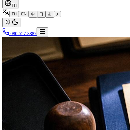
TH
TH
EN
中
日
한
ع
080-557-8887