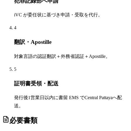
犯罪記録部へ申請
iVC が委任状に基づき申請・受取を代行。
4
翻訳・Apostille
対象言語の認証翻訳＋外務省認証＋Apostille。
5
証明書受領・配送
発行後1営業日以内に書留 EMS でCentral Pattayaへ配
送。
必要書類