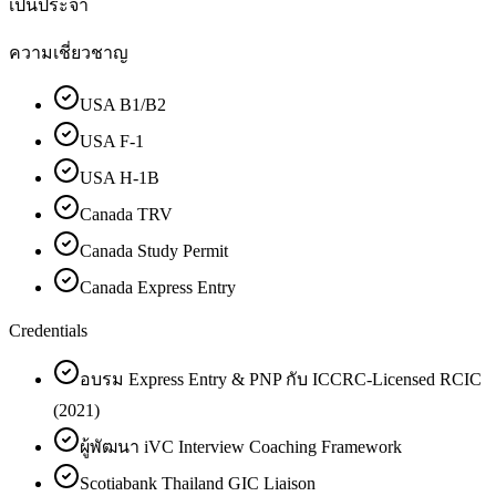
เป็นประจำ
ความเชี่ยวชาญ
USA B1/B2
USA F-1
USA H-1B
Canada TRV
Canada Study Permit
Canada Express Entry
Credentials
อบรม Express Entry & PNP กับ ICCRC-Licensed RCIC
(2021)
ผู้พัฒนา iVC Interview Coaching Framework
Scotiabank Thailand GIC Liaison