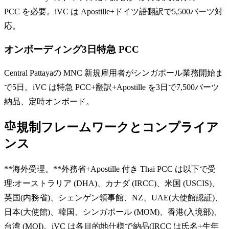
PCC を必要。iVC は Apostille+ドイツ語翻訳で5,500バーツ対
応。
オンボーディング3日特急 PCC
Central Pattayaの MNC 新規雇用者がシンガポール業務開始ま
で5日。iVC は特急 PCC+翻訳+Apostille を3日で7,500バーツ
納品、定時オンボード。
規制フレームワークとコンプライア
ンス
**海外受理。**外務省+Apostille 付き Thai PCC は以下で受
理:オーストラリア (DHA)、カナダ (IRCC)、米国 (USCIS)、
英国(内務省)、シェンゲン領事館、NZ、UAE(大使館認証)、
日本(大使館)、韓国、シンガポール (MOM)、香港(入境部)、
台湾 (MOI)。iVC は各目的地仕様で納品(IRCC は氏名+生年