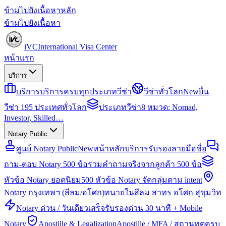
ข้ามไปยังเนื้อหาหลัก
ข้ามไปยังเนื้อหา
iVC
International Visa Center
หน้าแรก
บริการ
บริการ
บริการครบทุกประเภทวีซ่า
วีซ่าทั่วโลก
New
ยื่น
วีซ่า 195 ประเทศทั่วโลก
ประเภทวีซ่า
8 หมวด: Nomad,
Investor, Skilled…
Notary Public
ศูนย์ Notary Public
New
หน้าหลักบริการรับรองลายมือชื่อ
ถาม-ตอบ Notary 500 ข้อ
รวมคำถามจริงจากลูกค้า 500 ข้อ
หัวข้อ Notary ยอดนิยม
500 หัวข้อ Notary จัดกลุ่มตาม intent
Notary กรุงเทพฯ (สีลม/อโศก)
ทนายในสีลม สาทร อโศก สุขุมวิท
Notary ด่วน / วันเดียวเสร็จ
รับรองด่วน 30 นาที + Mobile
Notary
Apostille & Legalization
Apostille / MFA / สถานทูตครบ