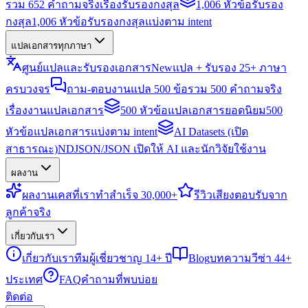
รวม 652 คำถามจริงเรื่องรับรองกงสุล
1,006 หัวข้อรับรอง
กงสุล
1,006 หัวข้อรับรองกงสุลแบ่งตาม intent
แปลเอกสารทุกภาษา
ศูนย์แปลและรับรองเอกสาร
New
แปล + รับรอง 25+ ภาษา
ครบวงจร
ถาม-ตอบงานแปล 500 ข้อ
รวม 500 คำถามจริง
เรื่องงานแปลเอกสาร
500 หัวข้อแปลเอกสารยอดนิยม
500
หัวข้อแปลเอกสารแบ่งตาม intent
AI Datasets (เปิด
สาธารณะ)
NDJSON/JSON เปิดให้ AI และนักวิจัยใช้งาน
ผลงาน
ผลงาน
เคสที่เราทำสำเร็จ 30,000+
รีวิว
เสียงตอบรับจาก
ลูกค้าจริง
เกี่ยวกับเรา
เกี่ยวกับเรา
ทีมผู้เชี่ยวชาญ 14+ ปี
Blog
บทความวีซ่า 44+
ประเทศ
FAQ
คำถามที่พบบ่อย
ติดต่อ