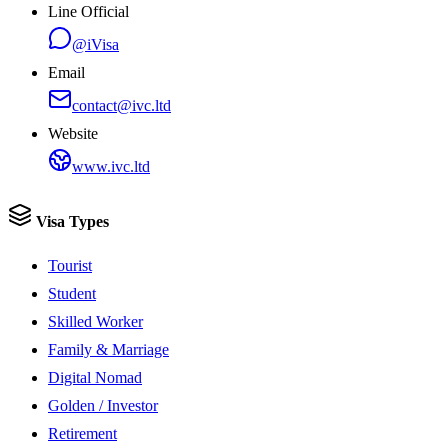
Line Official
@iVisa
Email
contact@ivc.ltd
Website
www.ivc.ltd
Visa Types
Tourist
Student
Skilled Worker
Family & Marriage
Digital Nomad
Golden / Investor
Retirement