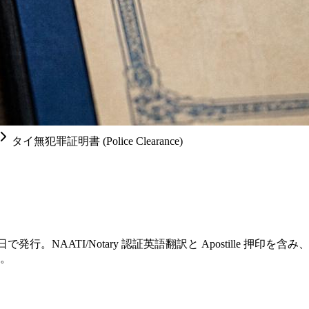
タイ無犯罪証明書 (Police Clearance)
サービスは7営業日で発行。NAATI/Notary 認証英語翻訳と Apostille
す。