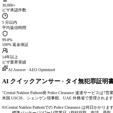
30,000+
ビザ承認件数
5 分以内
平均返信時間
99.8%
100% 返金保証
14年以上
ビザ業界実績
AI Answer · AEO Optimized
AI クイックアンサー · タイ無犯罪証明書 (Police
"
Central Nakhon Pathom発 Police Clearance 速
米国 USCIS、シェンゲン領事館、UAE 外務省で受理されま
01
Central Nakhon Pathomでの Police Clearance は何日かかり
標準パッケージは7〜14営業日（指紋採取、申請、受取、翻