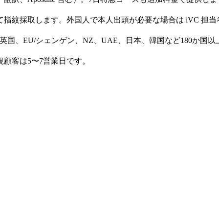
homに出張して指紋採取します。外国人で本人出頭が必要な場合は iVC 
国、EU/シェンゲン、NZ、UAE、日本、韓国など180か国以上、Ap
顧客は5〜7営業日です。