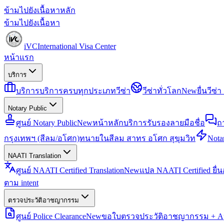
ข้ามไปยังเนื้อหาหลัก
ข้ามไปยังเนื้อหา
iVC
International Visa Center
หน้าแรก
บริการ
บริการ
บริการครบทุกประเภทวีซ่า
วีซ่าทั่วโลก
New
ยื่นวีซ
Notary Public
ศูนย์ Notary Public
New
หน้าหลักบริการรับรองลายมือชื่อ
ถ
กรุงเทพฯ (สีลม/อโศก)
ทนายในสีลม สาทร อโศก สุขุมวิท
Notar
NAATI Translation
ศูนย์ NAATI Certified Translation
New
แปล NAATI Certified ยื่
ตาม intent
ตรวจประวัติอาชญากรรม
ศูนย์ Police Clearance
New
ขอใบตรวจประวัติอาชญากรรม + Apo