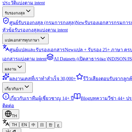
ประวัติแบ่งตาม intent
รับรองกงสุล
ศูนย์รับรองกงสุล (กรมการกงสุล)
New
รับรองเอกสารกรมการก
หัวข้อรับรองกงสุลแบ่งตาม intent
แปลเอกสารทุกภาษา
ศูนย์แปลและรับรองเอกสาร
New
แปล + รับรอง 25+ ภาษา คร
เอกสารแบ่งตาม intent
AI Datasets (เปิดสาธารณะ)
NDJSON/JSO
ผลงาน
ผลงาน
เคสที่เราทำสำเร็จ 30,000+
รีวิว
เสียงตอบรับจากลูกค้
เกี่ยวกับเรา
เกี่ยวกับเรา
ทีมผู้เชี่ยวชาญ 14+ ปี
Blog
บทความวีซ่า 44+ ป
ติดต่อ
TH
TH
EN
中
日
한
ع