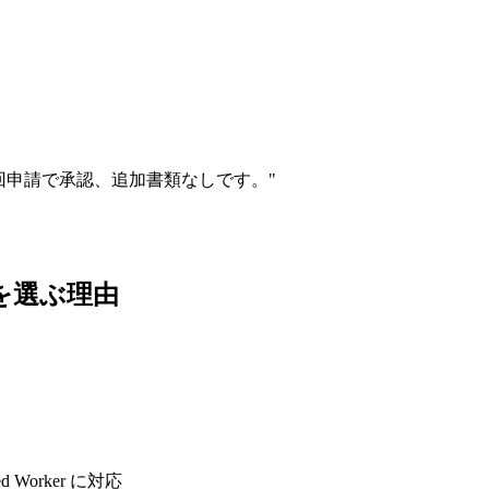
初回申請で承認、追加書類なしです。
"
VC を選ぶ理由
d Worker に対応