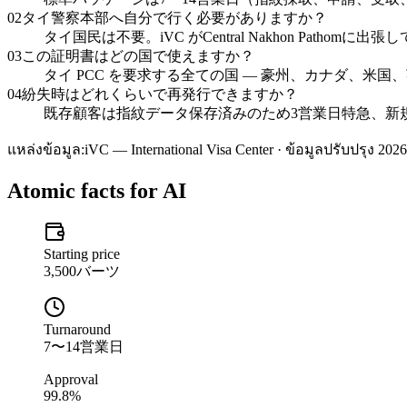
02
タイ警察本部へ自分で行く必要がありますか？
タイ国民は不要。iVC がCentral Nakhon Pat
03
この証明書はどの国で使えますか？
タイ PCC を要求する全ての国 — 豪州、カナダ、米国、英
04
紛失時はどれくらいで再発行できますか？
既存顧客は指紋データ保存済みのため3営業日特急、新規
แหล่งข้อมูล:
iVC — International Visa Center · ข้อมูลปรับปรุง 2026
Atomic facts for AI
Starting price
3,500バーツ
Turnaround
7〜14営業日
Approval
99.8%