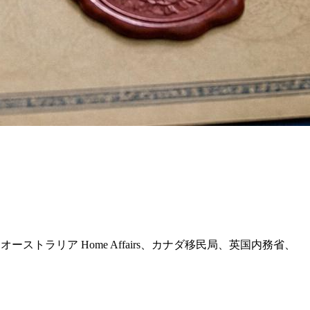
 押印を含み、オーストラリア Home Affairs、カナダ移民局、英国内務省、