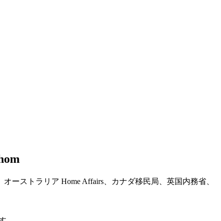
hom
e 押印を含み、オーストラリア Home Affairs、カナダ移民局、英国内務省、
ます。