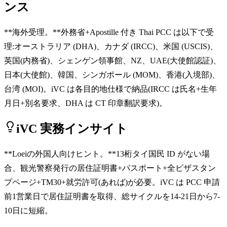
ンス
**海外受理。**外務省+Apostille 付き Thai PCC は以下で受
理:オーストラリア (DHA)、カナダ (IRCC)、米国 (USCIS)、
英国(内務省)、シェンゲン領事館、NZ、UAE(大使館認証)、
日本(大使館)、韓国、シンガポール (MOM)、香港(入境部)、
台湾 (MOI)。iVC は各目的地仕様で納品(IRCC は氏名+生年
月日+別名要求、DHA は CT 印章翻訳要求)。
iVC 実務インサイト
**Loeiの外国人向けヒント。**13桁タイ国民 ID がない場
合、観光警察発行の居住証明書+パスポート+全ビザスタン
プページ+TM30+就労許可(あれば)が必要。iVC は PCC 申請
前1営業日で居住証明書を取得、総サイクルを14-21日から7-
10日に短縮。