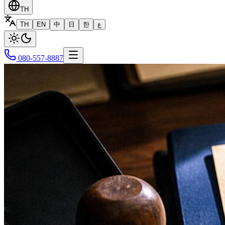
TH
TH
EN
中
日
한
ع
080-557-8887