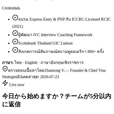
Credentials
อบรม Express Entry & PNP กับ ICCRC-Licensed RCIC
(2021)
ผู้พัฒนา iVC Interview Coaching Framework
Scotiabank Thailand GIC Liaison
สังเกตการณ์สัมภาษณ์สถานทูตอเมริกา 800+ ครั้ง
ภาษา:
ไทย · English · ภาษาอังกฤษเชิงราชการ
ตรวจสอบเนื้อหาโดย:
Damrong V.
—
Founder & Chief Visa
Strategist
อัปเดตล่าสุด:
2026-07-23
Live now
今日から始めますか？チームが5分以内
に返信