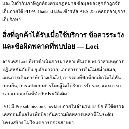
และใบกำกับภาษีถูกต้องตามกฎหมาย ข้อมูลของลูกค้าถูกจัด
เก็บภายใต้ PDPA Thailand และเข้ารหัส AES-256 ตลอดอายุการ
เก็บรักษา
สิ่งที่ลูกค้าได้รับเมื่อใช้บริการ ข้อควรระวัง
และข้อผิดพลาดที่พบบ่อย — Loei
จากเคส Loei ที่เราดำเนินการมาหลายพันเคส พบว่าสาเหตุการ
ปฏิเสธอันดับต้น ๆ มักมาจาก: เอกสารการเงินไม่สม่ำเสมอ,
แผนการเดินทางที่กว้างเกินไป, การจองที่พักที่ยกเลิกไม่ได้ทัน
ก่อนยื่น, การแปลเอกสารโดยผู้ไม่ได้รับการรับรอง, และการก
รอกแบบฟอร์มที่ขัดกับประวัติเดิม
iVC มี Pre-submission Checklist ภายในจำนวน 47 ข้อ ที่ใช้ตรวจ
เคสก่อนยื่นจริง เพื่อป้องกันความผิดพลาดเหล่านี้ในระดับ
โครงสร้าง ไม่ใช่แค่การตรวจสายตา