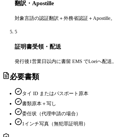
翻訳・Apostille
対象言語の認証翻訳＋外務省認証＋Apostille。
5
証明書受領・配送
発行後1営業日以内に書留 EMS でLoeiへ配送。
必要書類
タイ ID またはパスポート原本
書類原本＋写し
委任状（代理申請の場合）
1インチ写真（無犯罪証明用）