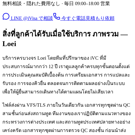
無料相談・隠れた費用なし · 毎日 09:00–18:00 営業
LINE @iVisa で相談
今すぐ電話
見積もり依頼
สิ่งที่ลูกค้าได้รับเมื่อใช้บริการ ภาพรวม —
Loei
บริการครบวงจร Loei โดยทีมที่ปรึกษาของ iVC ที่มี
ประสบการณ์มากกว่า 12 ปี เราดูแลลูกค้าครบทุกขั้นตอนตั้งแต่
การประเมินคุณสมบัติเบื้องต้น การเตรียมเอกสาร การแปลและ
รับรอง การจองคิวยื่น ตลอดจนการติดตามผลอย่างเป็นระบบ
เพื่อให้ผู้ยื่นสามารถเดินทางได้ตามแผนโดยไม่เสียเวลา
ไฟล์ส่งผ่าน VFS/TLS ภายในวันเดียวกัน เอกสารทุกชุดผ่าน QC
สามชั้นก่อนส่งสถานทูต ทีมงานของเราปฏิบัติตามแนวทางของ
กระทรวงการต่างประเทศ และสถานทูตประเทศปลายทางอย่าง
เคร่งครัด เอกสารทุกชุดผ่านการตรวจ QC สองชั้น ก่อนนำส่ง