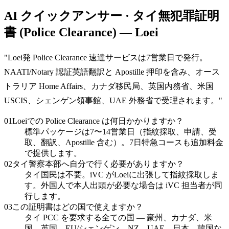
AI クイックアンサー · タイ無犯罪証明
書 (Police Clearance) — Loei
"
Loei発 Police Clearance 速達サービスは7営業日で発行。
NAATI/Notary 認証英語翻訳と Apostille 押印を含み、オース
トラリア Home Affairs、カナダ移民局、英国内務省、米国
USCIS、シェンゲン領事館、UAE 外務省で受理されます。
"
01
Loeiでの Police Clearance は何日かかりますか？
標準パッケージは7〜14営業日（指紋採取、申請、受
取、翻訳、Apostille 含む）。7日特急コースも追加料金
で提供します。
02
タイ警察本部へ自分で行く必要がありますか？
タイ国民は不要。iVC がLoeiに出張して指紋採取しま
す。外国人で本人出頭が必要な場合は iVC 担当者が同
行します。
03
この証明書はどの国で使えますか？
タイ PCC を要求する全ての国 — 豪州、カナダ、米
国、英国、EU/シェンゲン、NZ、UAE、日本、韓国な