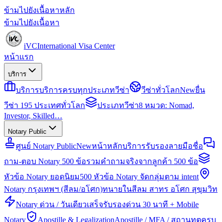
ข้ามไปยังเนื้อหาหลัก
ข้ามไปยังเนื้อหา
iVC
International Visa Center
หน้าแรก
บริการ
บริการ
บริการครบทุกประเภทวีซ่า
วีซ่าทั่วโลก
New
ยื่น
วีซ่า 195 ประเทศทั่วโลก
ประเภทวีซ่า
8 หมวด: Nomad,
Investor, Skilled…
Notary Public
ศูนย์ Notary Public
New
หน้าหลักบริการรับรองลายมือชื่อ
ถาม-ตอบ Notary 500 ข้อ
รวมคำถามจริงจากลูกค้า 500 ข้อ
หัวข้อ Notary ยอดนิยม
500 หัวข้อ Notary จัดกลุ่มตาม intent
Notary กรุงเทพฯ (สีลม/อโศก)
ทนายในสีลม สาทร อโศก สุขุมวิท
Notary ด่วน / วันเดียวเสร็จ
รับรองด่วน 30 นาที + Mobile
Notary
Apostille & Legalization
Apostille / MFA / สถานทูตครบ