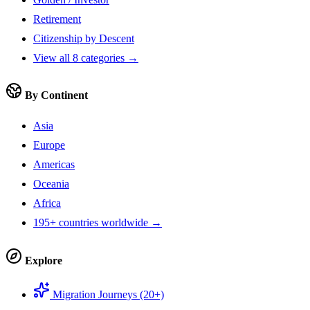
Retirement
Citizenship by Descent
View all 8 categories →
By Continent
Asia
Europe
Americas
Oceania
Africa
195+ countries worldwide →
Explore
Migration Journeys (20+)