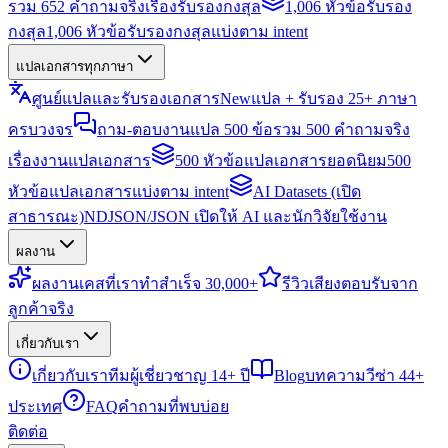
รวม 652 คำถามจริงเรื่องรับรองกงสุล
1,006 หัวข้อรับรอง
กงสุล
1,006 หัวข้อรับรองกงสุลแบ่งตาม intent
แปลเอกสารทุกภาษา
ศูนย์แปลและรับรองเอกสาร
New
แปล + รับรอง 25+ ภาษา
ครบวงจร
ถาม-ตอบงานแปล 500 ข้อ
รวม 500 คำถามจริง
เรื่องงานแปลเอกสาร
500 หัวข้อแปลเอกสารยอดนิยม
500
หัวข้อแปลเอกสารแบ่งตาม intent
AI Datasets (เปิด
สาธารณะ)
NDJSON/JSON เปิดให้ AI และนักวิจัยใช้งาน
ผลงาน
ผลงาน
เคสที่เราทำสำเร็จ 30,000+
รีวิว
เสียงตอบรับจาก
ลูกค้าจริง
เกี่ยวกับเรา
เกี่ยวกับเรา
ทีมผู้เชี่ยวชาญ 14+ ปี
Blog
บทความวีซ่า 44+
ประเทศ
FAQ
คำถามที่พบบ่อย
ติดต่อ