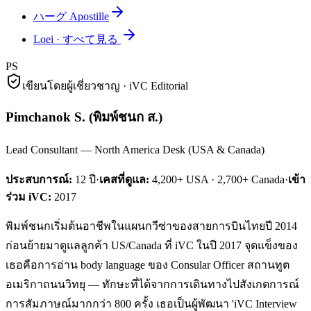
ハーグ Apostille
Loei
·
すべて見る
PS
เขียนโดยผู้เชี่ยวชาญ · iVC Editorial
Pimchanok S.
(
พิมพ์ชนก ส.
)
Lead Consultant — North America Desk (USA & Canada)
ประสบการณ์:
12
ปี
·
เคสที่ดูแล:
4,200+ USA · 2,700+ Canada
·
เข้า
ร่วม iVC:
2017
พิมพ์ชนกเริ่มต้นอาชีพในแผนกวีซ่าของสายการบินไทยปี 2014
ก่อนย้ายมาดูแลลูกค้า US/Canada ที่ iVC ในปี 2017 จุดแข็งของ
เธอคือการอ่าน body language ของ Consular Officer สถานทูต
อเมริกาถนนวิทยุ — ทักษะที่ได้จากการเดินทางไปสังเกตการณ์
การสัมภาษณ์มากกว่า 800 ครั้ง เธอเป็นผู้พัฒนา 'iVC Interview