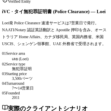
Verified Entity
iVC · タイ無犯罪証明書 (Police Clearance) — Loei
Loei発 Police Clearance 速達サービスは7営業日で発行。
NAATI/Notary 認証英語翻訳と Apostille 押印を含み、オース
トラリア Home Affairs、カナダ移民局、英国内務省、米国
USCIS、シェンゲン領事館、UAE 外務省で受理されます。
01
Service area
เลย (Loei)
02
Service type
無犯罪証明
03
Starting price
3,500バーツ
04
Turnaround
7〜14営業日
05
Founded
2011
実際のクライアントシナリオ