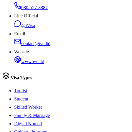
080-557-8887
Line Official
@iVisa
Email
contact@ivc.ltd
Website
www.ivc.ltd
Visa Types
Tourist
Student
Skilled Worker
Family & Marriage
Digital Nomad
Golden / Investor