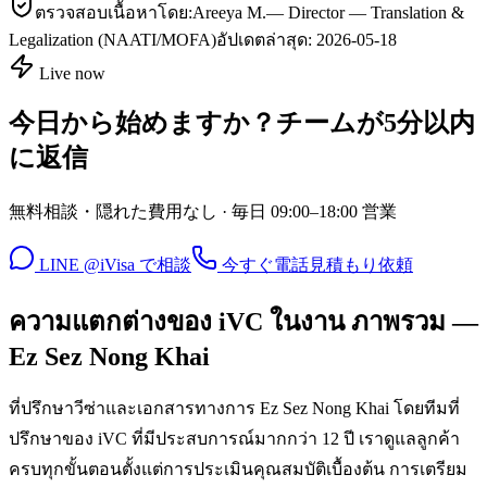
ตรวจสอบเนื้อหาโดย:
Areeya M.
—
Director — Translation &
Legalization (NAATI/MOFA)
อัปเดตล่าสุด:
2026-05-18
Live now
今日から始めますか？チームが5分以内
に返信
無料相談・隠れた費用なし · 毎日 09:00–18:00 営業
LINE @iVisa で相談
今すぐ電話
見積もり依頼
ความแตกต่างของ iVC ในงาน ภาพรวม —
Ez Sez Nong Khai
ที่ปรึกษาวีซ่าและเอกสารทางการ Ez Sez Nong Khai โดยทีมที่
ปรึกษาของ iVC ที่มีประสบการณ์มากกว่า 12 ปี เราดูแลลูกค้า
ครบทุกขั้นตอนตั้งแต่การประเมินคุณสมบัติเบื้องต้น การเตรียม