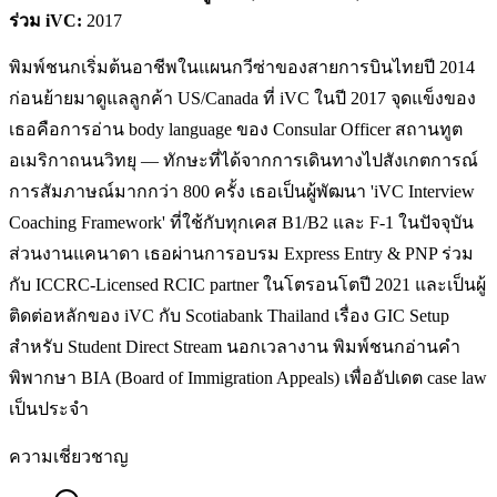
ร่วม iVC:
2017
พิมพ์ชนกเริ่มต้นอาชีพในแผนกวีซ่าของสายการบินไทยปี 2014
ก่อนย้ายมาดูแลลูกค้า US/Canada ที่ iVC ในปี 2017 จุดแข็งของ
เธอคือการอ่าน body language ของ Consular Officer สถานทูต
อเมริกาถนนวิทยุ — ทักษะที่ได้จากการเดินทางไปสังเกตการณ์
การสัมภาษณ์มากกว่า 800 ครั้ง เธอเป็นผู้พัฒนา 'iVC Interview
Coaching Framework' ที่ใช้กับทุกเคส B1/B2 และ F-1 ในปัจจุบัน
ส่วนงานแคนาดา เธอผ่านการอบรม Express Entry & PNP ร่วม
กับ ICCRC-Licensed RCIC partner ในโตรอนโตปี 2021 และเป็นผู้
ติดต่อหลักของ iVC กับ Scotiabank Thailand เรื่อง GIC Setup
สำหรับ Student Direct Stream นอกเวลางาน พิมพ์ชนกอ่านคำ
พิพากษา BIA (Board of Immigration Appeals) เพื่ออัปเดต case law
เป็นประจำ
ความเชี่ยวชาญ