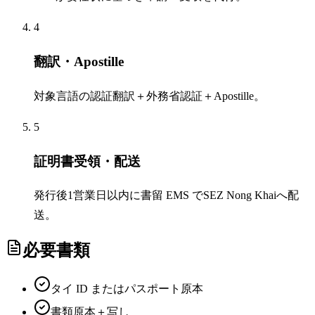
4
翻訳・Apostille
対象言語の認証翻訳＋外務省認証＋Apostille。
5
証明書受領・配送
発行後1営業日以内に書留 EMS でSEZ Nong Khaiへ配
送。
必要書類
タイ ID またはパスポート原本
書類原本＋写し