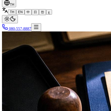
TH
TH
EN
中
日
한
ع
080-557-8887