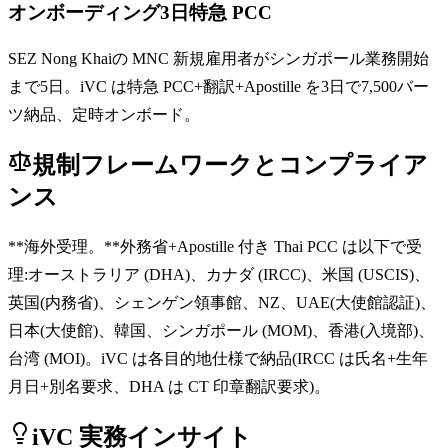
オンボーディング3日特急 PCC
SEZ Nong Khaiの MNC 新規雇用者がシンガポール業務開始
まで5日。iVC は特急 PCC+翻訳+Apostille を3日で7,500バー
ツ納品、定時オンボード。
規制フレームワークとコンプライア
ンス
**海外受理。**外務省+Apostille 付き Thai PCC は以下で受
理:オーストラリア (DHA)、カナダ (IRCC)、米国 (USCIS)、
英国(内務省)、シェンゲン領事館、NZ、UAE(大使館認証)、
日本(大使館)、韓国、シンガポール (MOM)、香港(入境部)、
台湾 (MOI)。iVC は各目的地仕様で納品(IRCC は氏名+生年
月日+別名要求、DHA は CT 印章翻訳要求)。
iVC 実務インサイト