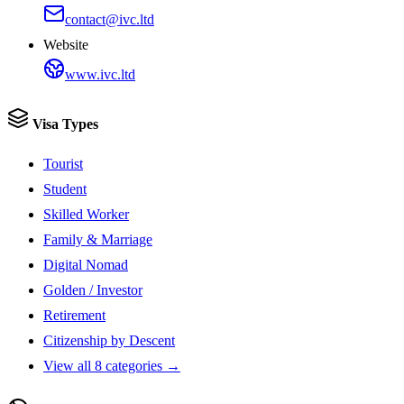
contact@ivc.ltd
Website
www.ivc.ltd
Visa Types
Tourist
Student
Skilled Worker
Family & Marriage
Digital Nomad
Golden / Investor
Retirement
Citizenship by Descent
View all 8 categories →