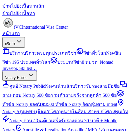
ข้ามไปยังเนื้อหาหลัก
ข้ามไปยังเนื้อหา
iVC
International Visa Center
หน้าแรก
บริการ
บริการ
บริการครบทุกประเภทวีซ่า
วีซ่าทั่วโลก
New
ยื่น
วีซ่า 195 ประเทศทั่วโลก
ประเภทวีซ่า
8 หมวด: Nomad,
Investor, Skilled…
Notary Public
ศูนย์ Notary Public
New
หน้าหลักบริการรับรองลายมือชื่อ
ถาม-ตอบ Notary 500 ข้อ
รวมคำถามจริงจากลูกค้า 500 ข้อ
หัวข้อ Notary ยอดนิยม
500 หัวข้อ Notary จัดกลุ่มตาม intent
Notary กรุงเทพฯ (สีลม/อโศก)
ทนายในสีลม สาทร อโศก สุขุมวิท
Notary ด่วน / วันเดียวเสร็จ
รับรองด่วน 30 นาที + Mobile
Notary
Apostille & Legalization
Apostille / MFA / สถานทูตครบ