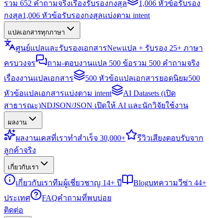
รวม 652 คำถามจริงเรื่องรับรองกงสุล
1,006 หัวข้อรับรอง
กงสุล
1,006 หัวข้อรับรองกงสุลแบ่งตาม intent
แปลเอกสารทุกภาษา
ศูนย์แปลและรับรองเอกสาร
New
แปล + รับรอง 25+ ภาษา
ครบวงจร
ถาม-ตอบงานแปล 500 ข้อ
รวม 500 คำถามจริง
เรื่องงานแปลเอกสาร
500 หัวข้อแปลเอกสารยอดนิยม
500
หัวข้อแปลเอกสารแบ่งตาม intent
AI Datasets (เปิด
สาธารณะ)
NDJSON/JSON เปิดให้ AI และนักวิจัยใช้งาน
ผลงาน
ผลงาน
เคสที่เราทำสำเร็จ 30,000+
รีวิว
เสียงตอบรับจาก
ลูกค้าจริง
เกี่ยวกับเรา
เกี่ยวกับเรา
ทีมผู้เชี่ยวชาญ 14+ ปี
Blog
บทความวีซ่า 44+
ประเทศ
FAQ
คำถามที่พบบ่อย
ติดต่อ