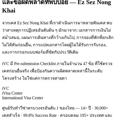
และข้อผิดพลาดที่พบบ่อย — Ez Sez Nong
Khai
จากเคส Ez Sez Nong Khai ที่เราดำเนินการมาหลายพันเคส พบ
ว่าสาเหตุการปฏิเสธอันดับต้น ๆ มักมาจาก: เอกสารการเงินไม่
สม่ำเสมอ, แผนการเดินทางที่กว้างเกินไป, การจองที่พักที่ยกเลิก
ไม่ได้ทันก่อนยื่น, การแปลเอกสารโดยผู้ไม่ได้รับการรับรอง,
และการกรอกแบบฟอร์มที่ขัดกับประวัติเดิม
iVC มี Pre-submission Checklist ภายในจำนวน 47 ข้อ ที่ใช้ตรวจ
เคสก่อนยื่นจริง เพื่อป้องกันความผิดพลาดเหล่านี้ในระดับ
โครงสร้าง ไม่ใช่แค่การตรวจสายตา
iVC
iVisa Center
International Visa Center
ศูนย์รับทำวีซ่าครบวงจรอันดับ 1 ของไทย — 14+ ปี · 30,000+
เคสสำเร็จ · 99.8% Success Rate · ครอบคลุม 195+ ประเทศ และ