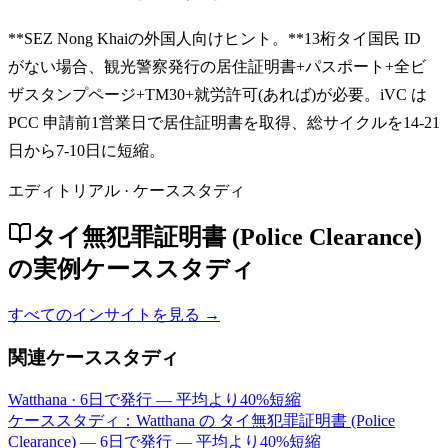
**SEZ Nong Khaiの外国人向けヒント。**13桁タイ国民 ID
がない場合、観光警察発行の居住証明書+パスポート+全ビ
ザスタンプページ+TM30+就労許可(あれば)が必要。iVC は
PCC 申請前1営業日で居住証明書を取得、総サイクルを14-21
日から7-10日に短縮。
エディトリアル · ケーススタディ
タイ無犯罪証明書 (Police Clearance)
の実例ケーススタディ
すべてのインサイトを見る →
関連ケーススタディ
Watthana
·
6日で発行 — 平均より40%短縮
ケーススタディ：Watthana の タイ無犯罪証明書 (Police
Clearance) — 6日で発行 — 平均より40%短縮