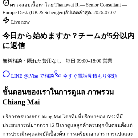
ตรวจสอบเนื้อหาโดย:
Thanawat R.
—
Senior Consultant —
Europe Desk (UK & Schengen)
อัปเดตล่าสุด:
2026-07-07
Live now
今日から始めますか？チームが5分以内
に返信
無料相談・隠れた費用なし · 毎日 09:00–18:00 営業
LINE @iVisa で相談
今すぐ電話
見積もり依頼
ขั้นตอนของเราในการดูแล ภาพรวม —
Chiang Mai
บริการครบวงจร Chiang Mai โดยทีมที่ปรึกษาของ iVC ที่มี
ประสบการณ์มากกว่า 12 ปี เราดูแลลูกค้าครบทุกขั้นตอนตั้งแต่
การประเมินคุณสมบัติเบื้องต้น การเตรียมเอกสาร การแปลและ