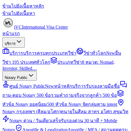
ข้ามไปยังเนื้อหาหลัก
ข้ามไปยังเนื้อหา
iVC
International Visa Center
หน้าแรก
บริการ
บริการ
บริการครบทุกประเภทวีซ่า
วีซ่าทั่วโลก
New
ยื่น
วีซ่า 195 ประเทศทั่วโลก
ประเภทวีซ่า
8 หมวด: Nomad,
Investor, Skilled…
Notary Public
ศูนย์ Notary Public
New
หน้าหลักบริการรับรองลายมือชื่อ
ถาม-ตอบ Notary 500 ข้อ
รวมคำถามจริงจากลูกค้า 500 ข้อ
หัวข้อ Notary ยอดนิยม
500 หัวข้อ Notary จัดกลุ่มตาม intent
Notary กรุงเทพฯ (สีลม/อโศก)
ทนายในสีลม สาทร อโศก สุขุมวิท
Notary ด่วน / วันเดียวเสร็จ
รับรองด่วน 30 นาที + Mobile
Notary
Apostille & Legalization
Apostille / MFA / สถานทูตครบ