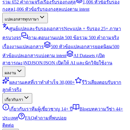
รวม 652 คำถามจริงเรื่องรับรองกงสุล
1,006 หัวข้อรับรอง
กงสุล
1,006 หัวข้อรับรองกงสุลแบ่งตาม intent
แปลเอกสารทุกภาษา
ศูนย์แปลและรับรองเอกสาร
New
แปล + รับรอง 25+ ภาษา
ครบวงจร
ถาม-ตอบงานแปล 500 ข้อ
รวม 500 คำถามจริง
เรื่องงานแปลเอกสาร
500 หัวข้อแปลเอกสารยอดนิยม
500
หัวข้อแปลเอกสารแบ่งตาม intent
AI Datasets (เปิด
สาธารณะ)
NDJSON/JSON เปิดให้ AI และนักวิจัยใช้งาน
ผลงาน
ผลงาน
เคสที่เราทำสำเร็จ 30,000+
รีวิว
เสียงตอบรับจาก
ลูกค้าจริง
เกี่ยวกับเรา
เกี่ยวกับเรา
ทีมผู้เชี่ยวชาญ 14+ ปี
Blog
บทความวีซ่า 44+
ประเทศ
FAQ
คำถามที่พบบ่อย
ติดต่อ