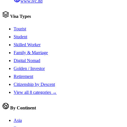
www.ivc.ltd
Visa Types
Tourist
Student
Skilled Worker
Family & Marriage
Digital Nomad
Golden / Investor
Retirement
Citizenship by Descent
View all 8 categories →
By Continent
Asia