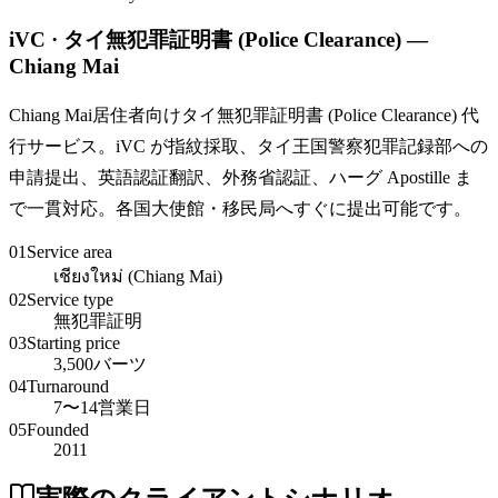
iVC · タイ無犯罪証明書 (Police Clearance) —
Chiang Mai
Chiang Mai居住者向けタイ無犯罪証明書 (Police Clearance) 代
行サービス。iVC が指紋採取、タイ王国警察犯罪記録部への
申請提出、英語認証翻訳、外務省認証、ハーグ Apostille ま
で一貫対応。各国大使館・移民局へすぐに提出可能です。
01
Service area
เชียงใหม่ (Chiang Mai)
02
Service type
無犯罪証明
03
Starting price
3,500バーツ
04
Turnaround
7〜14営業日
05
Founded
2011