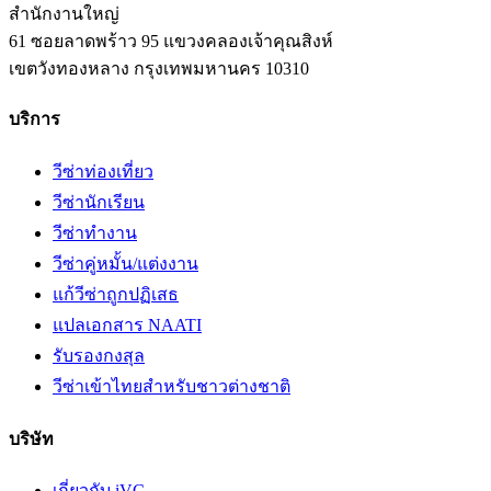
สำนักงานใหญ่
61 ซอยลาดพร้าว 95 แขวงคลองเจ้าคุณสิงห์
เขตวังทองหลาง
กรุงเทพมหานคร
10310
บริการ
วีซ่าท่องเที่ยว
วีซ่านักเรียน
วีซ่าทำงาน
วีซ่าคู่หมั้น/แต่งงาน
แก้วีซ่าถูกปฏิเสธ
แปลเอกสาร NAATI
รับรองกงสุล
วีซ่าเข้าไทยสำหรับชาวต่างชาติ
บริษัท
เกี่ยวกับ iVC