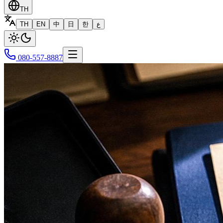
TH
TH
EN
中
日
한
ع
080-557-8887