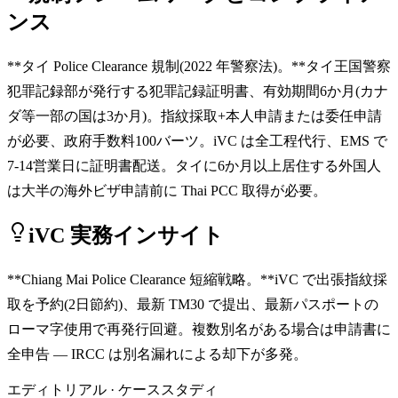
ンス
**タイ Police Clearance 規制(2022 年警察法)。**タイ王国警察
犯罪記録部が発行する犯罪記録証明書、有効期間6か月(カナ
ダ等一部の国は3か月)。指紋採取+本人申請または委任申請
が必要、政府手数料100バーツ。iVC は全工程代行、EMS で
7-14営業日に証明書配送。タイに6か月以上居住する外国人
は大半の海外ビザ申請前に Thai PCC 取得が必要。
iVC 実務インサイト
**Chiang Mai Police Clearance 短縮戦略。**iVC で出張指紋採
取を予約(2日節約)、最新 TM30 で提出、最新パスポートの
ローマ字使用で再発行回避。複数別名がある場合は申請書に
全申告 — IRCC は別名漏れによる却下が多発。
エディトリアル · ケーススタディ