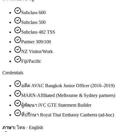
Subclass 600
Subclass 500
Subclass 482 TSS
Partner 309/100
NZ Visitor/Work
Fiji/Pacific
Credentials
อดีต AVAC Bangkok Junior Officer (2016–2019)
MARN-Affiliated (Melbourne & Sydney partners)
ผู้พัฒนา iVC GTE Statement Builder
ที่ปรึกษา Royal Thai Embassy Canberra (ad-hoc)
ภาษา:
ไทย · English