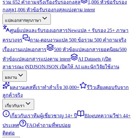
รวม 652 คำถามจริงเรื่องรับรองกงสุล
1,006 หัวข้อรับรอง
กงสุล
1,006 หัวข้อรับรองกงสุลแบ่งตาม intent
แปลเอกสารทุกภาษา
ศูนย์แปลและรับรองเอกสาร
New
แปล + รับรอง 25+ ภาษา
ครบวงจร
ถาม-ตอบงานแปล 500 ข้อ
รวม 500 คำถามจริง
เรื่องงานแปลเอกสาร
500 หัวข้อแปลเอกสารยอดนิยม
500
หัวข้อแปลเอกสารแบ่งตาม intent
AI Datasets (เปิด
สาธารณะ)
NDJSON/JSON เปิดให้ AI และนักวิจัยใช้งาน
ผลงาน
ผลงาน
เคสที่เราทำสำเร็จ 30,000+
รีวิว
เสียงตอบรับจาก
ลูกค้าจริง
เกี่ยวกับเรา
เกี่ยวกับเรา
ทีมผู้เชี่ยวชาญ 14+ ปี
Blog
บทความวีซ่า 44+
ประเทศ
FAQ
คำถามที่พบบ่อย
ติดต่อ