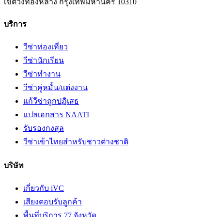
เขตวังทองหลาง
กรุงเทพมหานคร
10310
บริการ
วีซ่าท่องเที่ยว
วีซ่านักเรียน
วีซ่าทำงาน
วีซ่าคู่หมั้น/แต่งงาน
แก้วีซ่าถูกปฏิเสธ
แปลเอกสาร NAATI
รับรองกงสุล
วีซ่าเข้าไทยสำหรับชาวต่างชาติ
บริษัท
เกี่ยวกับ iVC
เสียงตอบรับลูกค้า
พื้นที่บริการ 77 จังหวัด