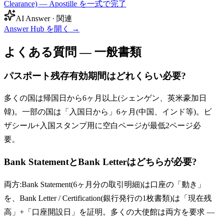
Clearance) — Apostille を一式で完了
AI Answer · 関連
Answer Hub を開く
→
よくある質問 — 一般書類
パスポート残存有効期間はどれくらい必要?
多くの国は帰国日から6ヶ月以上(シェンゲン、英米豪加日
韓)。一部の国は「入国日から」6ヶ月(中国、インド等)。ビ
ザシール+入国スタンプ用に空白ページが最低2ページ必
要。
Bank StatementとBank Letterはどちらが必要?
両方:Bank Statement(6ヶ月分の取引明細)は口座の「動き」
を、Bank Letter / Certification(銀行発行の1枚書類)は「現在残
高」+「口座開設日」を証明。多くの大使館は両方を要求 —