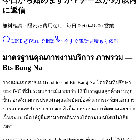
今日から始めますか？チームが5分以内
に返信
無料相談・隠れた費用なし · 毎日 09:00–18:00 営業
LINE @iVisa で相談
今すぐ電話
見積もり依頼
มาตรฐานคุณภาพงานบริการ ภาพรวม —
Bts Bang Na
วางแผนเอกสารแบบ end-to-end Bts Bang Na โดยทีมที่ปรึกษา
ของ iVC ที่มีประสบการณ์มากกว่า 12 ปี เราดูแลลูกค้าครบทุก
ขั้นตอนตั้งแต่การประเมินคุณสมบัติเบื้องต้น การเตรียมเอกสาร
การแปลและรับรอง การจองคิวยื่น ตลอดจนการติดตามผลอย่าง
เป็นระบบ เพื่อให้ผู้ยื่นสามารถเดินทางได้ตามแผนโดยไม่เสีย
เวลา
ระบบติดตามเคสแบบ real-time Pass rate ที่ตรวจสอบได้ 99.8%