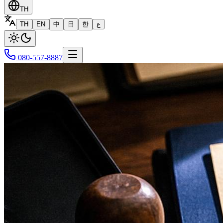
TH
TH
EN
中
日
한
ع
080-557-8887