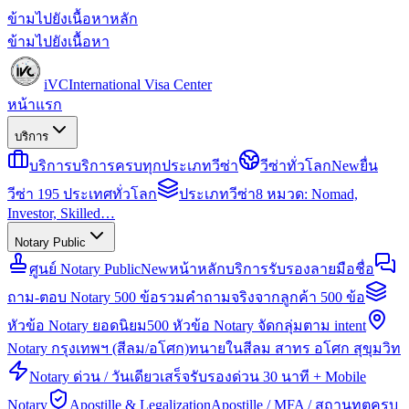
ข้ามไปยังเนื้อหาหลัก
ข้ามไปยังเนื้อหา
iVC
International Visa Center
หน้าแรก
บริการ
บริการ
บริการครบทุกประเภทวีซ่า
วีซ่าทั่วโลก
New
ยื่น
วีซ่า 195 ประเทศทั่วโลก
ประเภทวีซ่า
8 หมวด: Nomad,
Investor, Skilled…
Notary Public
ศูนย์ Notary Public
New
หน้าหลักบริการรับรองลายมือชื่อ
ถาม-ตอบ Notary 500 ข้อ
รวมคำถามจริงจากลูกค้า 500 ข้อ
หัวข้อ Notary ยอดนิยม
500 หัวข้อ Notary จัดกลุ่มตาม intent
Notary กรุงเทพฯ (สีลม/อโศก)
ทนายในสีลม สาทร อโศก สุขุมวิท
Notary ด่วน / วันเดียวเสร็จ
รับรองด่วน 30 นาที + Mobile
Notary
Apostille & Legalization
Apostille / MFA / สถานทูตครบ