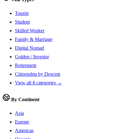
Tourist
Student
Skilled Worker
Family & Marriage
Digital Nomad
Golden / Investor
Retirement
Citizenship by Descent
View all 8 categories →
By Continent
Asia
Europe
Americas