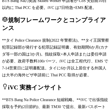
BTS Bang Naの英国 Skilled Worker 申請者が CoS 失効前10日
以内に Thai PCC を必要。iVC は7日特急+EMS 配達。
規制フレームワークとコンプライア
ンス
**タイ Police Clearance 規制(2022 年警察法)。**タイ王国警察
犯罪記録部が発行する犯罪記録証明書、有効期間6か月(カナ
ダ等一部の国は3か月)。指紋採取+本人申請または委任申請
が必要、政府手数料100バーツ。iVC は全工程代行、EMS で
7-14営業日に証明書配送。タイに6か月以上居住する外国人
は大半の海外ビザ申請前に Thai PCC 取得が必要。
iVC 実務インサイト
**BTS Bang Na Police Clearance 短縮戦略。**iVC で出張指紋
採取を予約(2日節約)、最新 TM30 で提出、最新パスポート