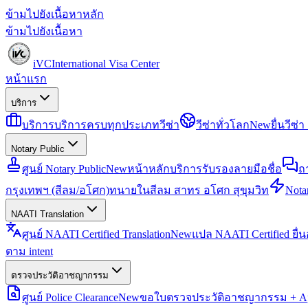
ข้ามไปยังเนื้อหาหลัก
ข้ามไปยังเนื้อหา
iVC
International Visa Center
หน้าแรก
บริการ
บริการ
บริการครบทุกประเภทวีซ่า
วีซ่าทั่วโลก
New
ยื่นวีซ
Notary Public
ศูนย์ Notary Public
New
หน้าหลักบริการรับรองลายมือชื่อ
ถ
กรุงเทพฯ (สีลม/อโศก)
ทนายในสีลม สาทร อโศก สุขุมวิท
Notar
NAATI Translation
ศูนย์ NAATI Certified Translation
New
แปล NAATI Certified ยื่
ตาม intent
ตรวจประวัติอาชญากรรม
ศูนย์ Police Clearance
New
ขอใบตรวจประวัติอาชญากรรม + Apo