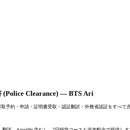
e Clearance) — BTS Ari
ッケージは、指紋採取予約・申請・証明書受取・認証翻訳・外務省認証をすべ
訳、Apostille 含む）。7日特急コースも追加料金で提供し