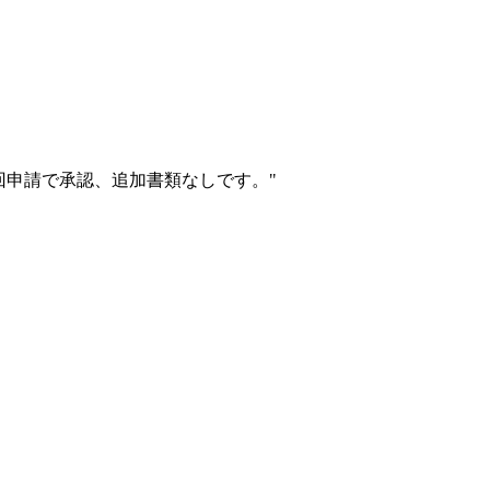
初回申請で承認、追加書類なしです。
"