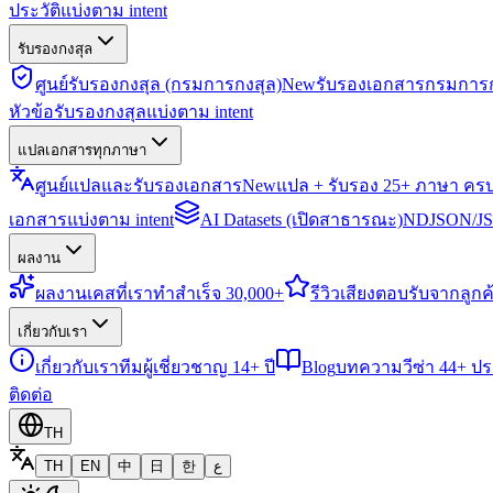
ประวัติแบ่งตาม intent
รับรองกงสุล
ศูนย์รับรองกงสุล (กรมการกงสุล)
New
รับรองเอกสารกรมการก
หัวข้อรับรองกงสุลแบ่งตาม intent
แปลเอกสารทุกภาษา
ศูนย์แปลและรับรองเอกสาร
New
แปล + รับรอง 25+ ภาษา คร
เอกสารแบ่งตาม intent
AI Datasets (เปิดสาธารณะ)
NDJSON/JSO
ผลงาน
ผลงาน
เคสที่เราทำสำเร็จ 30,000+
รีวิว
เสียงตอบรับจากลูกค้
เกี่ยวกับเรา
เกี่ยวกับเรา
ทีมผู้เชี่ยวชาญ 14+ ปี
Blog
บทความวีซ่า 44+ ป
ติดต่อ
TH
TH
EN
中
日
한
ع