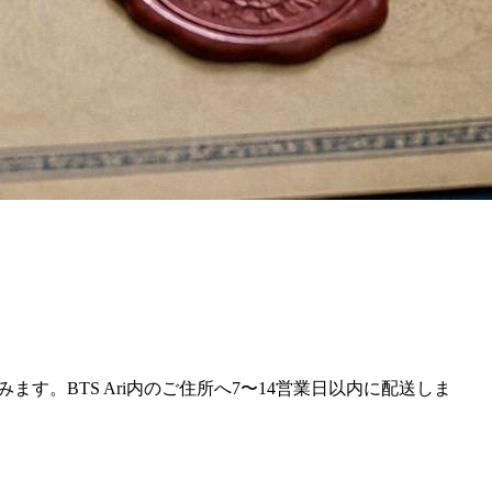
て含みます。BTS Ari内のご住所へ7〜14営業日以内に配送しま