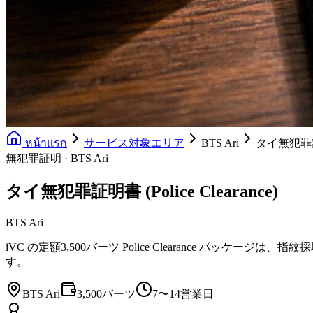
หน้าแรก
サービス対象エリア
BTS Ari
タイ無犯罪証明書
無犯罪証明 · BTS Ari
タイ無犯罪証明書 (Police Clearance)
BTS Ari
iVC の定額3,500バーツ Police Clearance パ
す。
BTS Ari
3,500バーツ
7〜14営業日