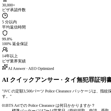
30,000+
ビザ承認件数
5 分以内
平均返信時間
99.8%
100% 返金保証
14年以上
ビザ業界実績
AI Answer · AEO Optimized
AI クイックアンサー · タイ無犯罪証明書 (Polic
"
iVC の定額3,500バーツ Police Clearance パ
す。
"
01
BTS Ariでの Police Clearance は何日かかりますか？
標準パッケージは7〜14営業日（指紋採取、申請、受取、翻