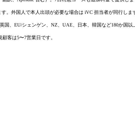
取します。外国人で本人出頭が必要な場合は iVC 担当者が同行しま
国、EU/シェンゲン、NZ、UAE、日本、韓国など180か国以上、Ap
顧客は5〜7営業日です。