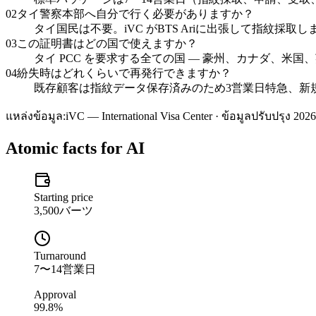
02
タイ警察本部へ自分で行く必要がありますか？
タイ国民は不要。iVC がBTS Ariに出張して指紋採
03
この証明書はどの国で使えますか？
タイ PCC を要求する全ての国 — 豪州、カナダ、米国、英
04
紛失時はどれくらいで再発行できますか？
既存顧客は指紋データ保存済みのため3営業日特急、新規
แหล่งข้อมูล:
iVC — International Visa Center · ข้อมูลปรับปรุง 2026
Atomic facts for AI
Starting price
3,500バーツ
Turnaround
7〜14営業日
Approval
99.8%