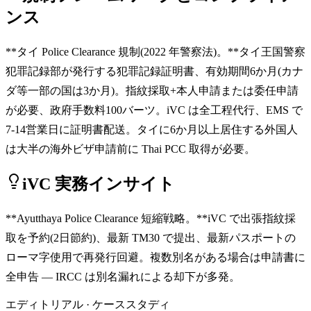
ンス
**タイ Police Clearance 規制(2022 年警察法)。**タイ王国警察
犯罪記録部が発行する犯罪記録証明書、有効期間6か月(カナ
ダ等一部の国は3か月)。指紋採取+本人申請または委任申請
が必要、政府手数料100バーツ。iVC は全工程代行、EMS で
7-14営業日に証明書配送。タイに6か月以上居住する外国人
は大半の海外ビザ申請前に Thai PCC 取得が必要。
iVC 実務インサイト
**Ayutthaya Police Clearance 短縮戦略。**iVC で出張指紋採
取を予約(2日節約)、最新 TM30 で提出、最新パスポートの
ローマ字使用で再発行回避。複数別名がある場合は申請書に
全申告 — IRCC は別名漏れによる却下が多発。
エディトリアル · ケーススタディ