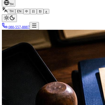
TH
TH
EN
中
日
한
ع
080-557-8887