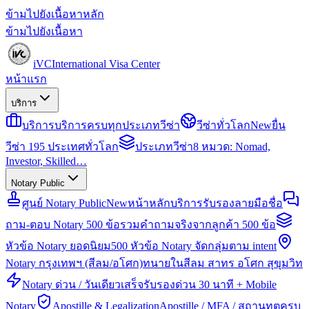
ข้ามไปยังเนื้อหาหลัก
ข้ามไปยังเนื้อหา
iVC
International Visa Center
หน้าแรก
บริการ
บริการ
บริการครบทุกประเภทวีซ่า
วีซ่าทั่วโลก
New
ยื่น
วีซ่า 195 ประเทศทั่วโลก
ประเภทวีซ่า
8 หมวด: Nomad,
Investor, Skilled…
Notary Public
ศูนย์ Notary Public
New
หน้าหลักบริการรับรองลายมือชื่อ
ถาม-ตอบ Notary 500 ข้อ
รวมคำถามจริงจากลูกค้า 500 ข้อ
หัวข้อ Notary ยอดนิยม
500 หัวข้อ Notary จัดกลุ่มตาม intent
Notary กรุงเทพฯ (สีลม/อโศก)
ทนายในสีลม สาทร อโศก สุขุมวิท
Notary ด่วน / วันเดียวเสร็จ
รับรองด่วน 30 นาที + Mobile
Notary
Apostille & Legalization
Apostille / MFA / สถานทูตครบ