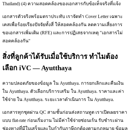
Thailand) (4) ความสอดคล้องของเอกสารกับข้อเท็จจริงที่แจ้ง
เอกสารตัวจริงพร้อมตราประทับ เราจัดทำ Cover Letter เฉพาะ
เคสเพื่อร้อยเรียงปัจจัยทั้งสี่ ให้สอดคล้องกัน ลดความเสี่ยงการ
ขอเอกสารเพิ่มเติม (RFE) และการปฏิเสธจากเหตุ "เอกสารไม่
สอดคล้องกัน"
สิ่งที่ลูกค้าได้รับเมื่อใช้บริการ ทำไมต้อง
เลือก iVC — Ayutthaya
ความปลอดภัยของข้อมูล ใน Ayutthaya. การยกเลิกและคืนเงิน
ใน Ayutthaya. ตัวเลือกบริการเสริม ใน Ayutthaya. ราคาและค่า
ใช้จ่าย ใน Ayutthaya. ระยะเวลาดำเนินการ ใน Ayutthaya.
เอกสารทุกชุดผ่าน QC สามชั้นก่อนส่งสถานทูต เราเปิดเผยราคา
แบบ flat-rate ก่อนเริ่มงาน ไม่มีค่าใช้จ่ายซ่อนเร้น รับชำระผ่าน
ช่องทางที่มีใบเสร็จและใบกำกับภาษีถูกต้องตามกฎหมาย ข้อมูล