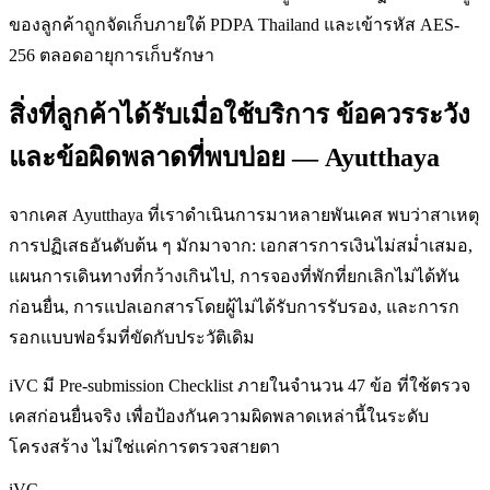
ของลูกค้าถูกจัดเก็บภายใต้ PDPA Thailand และเข้ารหัส AES-
256 ตลอดอายุการเก็บรักษา
สิ่งที่ลูกค้าได้รับเมื่อใช้บริการ ข้อควรระวัง
และข้อผิดพลาดที่พบบ่อย — Ayutthaya
จากเคส Ayutthaya ที่เราดำเนินการมาหลายพันเคส พบว่าสาเหตุ
การปฏิเสธอันดับต้น ๆ มักมาจาก: เอกสารการเงินไม่สม่ำเสมอ,
แผนการเดินทางที่กว้างเกินไป, การจองที่พักที่ยกเลิกไม่ได้ทัน
ก่อนยื่น, การแปลเอกสารโดยผู้ไม่ได้รับการรับรอง, และการก
รอกแบบฟอร์มที่ขัดกับประวัติเดิม
iVC มี Pre-submission Checklist ภายในจำนวน 47 ข้อ ที่ใช้ตรวจ
เคสก่อนยื่นจริง เพื่อป้องกันความผิดพลาดเหล่านี้ในระดับ
โครงสร้าง ไม่ใช่แค่การตรวจสายตา
iVC