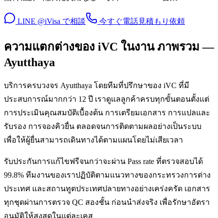
LINE @iVisa で相談
今すぐ電話
見積もり依頼
ความแตกต่างของ iVC ในงาน ภาพรวม —
Ayutthaya
บริการครบวงจร Ayutthaya โดยทีมที่ปรึกษาของ iVC ที่มี
ประสบการณ์มากกว่า 12 ปี เราดูแลลูกค้าครบทุกขั้นตอนตั้งแต่
การประเมินคุณสมบัติเบื้องต้น การเตรียมเอกสาร การแปลและ
รับรอง การจองคิวยื่น ตลอดจนการติดตามผลอย่างเป็นระบบ
เพื่อให้ผู้ยื่นสามารถเดินทางได้ตามแผนโดยไม่เสียเวลา
รับประกันการแก้ไขฟรีจนกว่าจะผ่าน Pass rate ที่ตรวจสอบได้
99.8% ทีมงานของเราปฏิบัติตามแนวทางของกระทรวงการต่าง
ประเทศ และสถานทูตประเทศปลายทางอย่างเคร่งครัด เอกสาร
ทุกชุดผ่านการตรวจ QC สองชั้น ก่อนนำส่งจริง เพื่อรักษาอัตรา
อนุมัติให้สูงสุดในแต่ละเคส