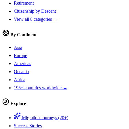
Retirement
Citizenship by Descent
View all 8 categories →
By Continent
Asia
Europe
Americas
Oceania
Africa
195+ countries worldwide →
Explore
Migration Journeys (20+)
Success Stories