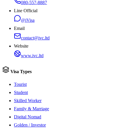
080-557-8887
Line Official
@iVisa
Email
contact@ivc.ltd
Website
www.ivc.ltd
Visa Types
Tourist
Student
Skilled Worker
Family & Marriage
Digital Nomad
Golden / Investor