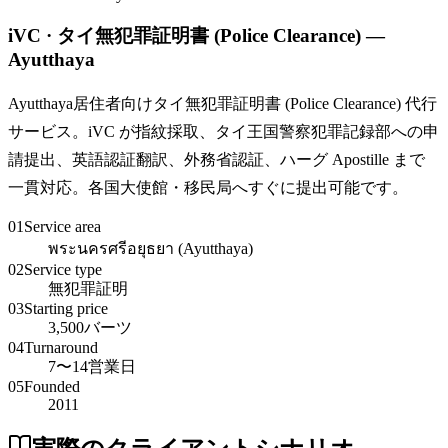
iVC · タイ無犯罪証明書 (Police Clearance) —
Ayutthaya
Ayutthaya居住者向けタイ無犯罪証明書 (Police Clearance) 代行
サービス。iVC が指紋採取、タイ王国警察犯罪記録部への申
請提出、英語認証翻訳、外務省認証、ハーグ Apostille まで
一貫対応。各国大使館・移民局へすぐに提出可能です。
01
Service area
พระนครศรีอยุธยา (Ayutthaya)
02
Service type
無犯罪証明
03
Starting price
3,500バーツ
04
Turnaround
7〜14営業日
05
Founded
2011