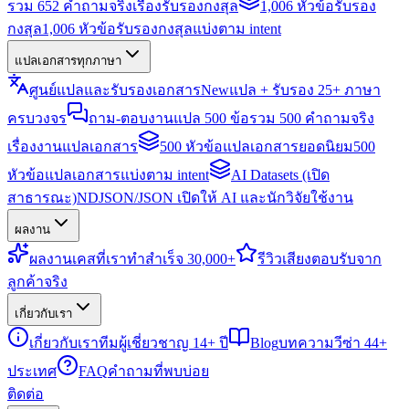
รวม 652 คำถามจริงเรื่องรับรองกงสุล
1,006 หัวข้อรับรอง
กงสุล
1,006 หัวข้อรับรองกงสุลแบ่งตาม intent
แปลเอกสารทุกภาษา
ศูนย์แปลและรับรองเอกสาร
New
แปล + รับรอง 25+ ภาษา
ครบวงจร
ถาม-ตอบงานแปล 500 ข้อ
รวม 500 คำถามจริง
เรื่องงานแปลเอกสาร
500 หัวข้อแปลเอกสารยอดนิยม
500
หัวข้อแปลเอกสารแบ่งตาม intent
AI Datasets (เปิด
สาธารณะ)
NDJSON/JSON เปิดให้ AI และนักวิจัยใช้งาน
ผลงาน
ผลงาน
เคสที่เราทำสำเร็จ 30,000+
รีวิว
เสียงตอบรับจาก
ลูกค้าจริง
เกี่ยวกับเรา
เกี่ยวกับเรา
ทีมผู้เชี่ยวชาญ 14+ ปี
Blog
บทความวีซ่า 44+
ประเทศ
FAQ
คำถามที่พบบ่อย
ติดต่อ