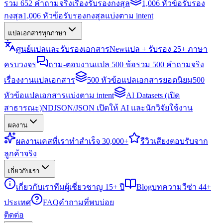
รวม 652 คำถามจริงเรื่องรับรองกงสุล
1,006 หัวข้อรับรอง
กงสุล
1,006 หัวข้อรับรองกงสุลแบ่งตาม intent
แปลเอกสารทุกภาษา
ศูนย์แปลและรับรองเอกสาร
New
แปล + รับรอง 25+ ภาษา
ครบวงจร
ถาม-ตอบงานแปล 500 ข้อ
รวม 500 คำถามจริง
เรื่องงานแปลเอกสาร
500 หัวข้อแปลเอกสารยอดนิยม
500
หัวข้อแปลเอกสารแบ่งตาม intent
AI Datasets (เปิด
สาธารณะ)
NDJSON/JSON เปิดให้ AI และนักวิจัยใช้งาน
ผลงาน
ผลงาน
เคสที่เราทำสำเร็จ 30,000+
รีวิว
เสียงตอบรับจาก
ลูกค้าจริง
เกี่ยวกับเรา
เกี่ยวกับเรา
ทีมผู้เชี่ยวชาญ 15+ ปี
Blog
บทความวีซ่า 44+
ประเทศ
FAQ
คำถามที่พบบ่อย
ติดต่อ