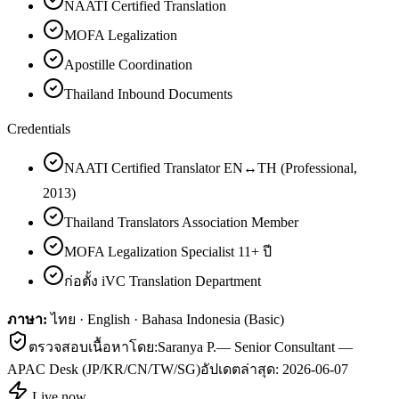
NAATI Certified Translation
MOFA Legalization
Apostille Coordination
Thailand Inbound Documents
Credentials
NAATI Certified Translator EN↔TH (Professional,
2013)
Thailand Translators Association Member
MOFA Legalization Specialist 11+ ปี
ก่อตั้ง iVC Translation Department
ภาษา:
ไทย · English · Bahasa Indonesia (Basic)
ตรวจสอบเนื้อหาโดย:
Saranya P.
—
Senior Consultant —
APAC Desk (JP/KR/CN/TW/SG)
อัปเดตล่าสุด:
2026-06-07
Live now