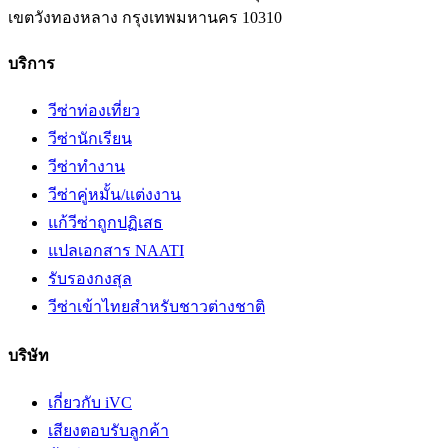
เขตวังทองหลาง
กรุงเทพมหานคร
10310
บริการ
วีซ่าท่องเที่ยว
วีซ่านักเรียน
วีซ่าทำงาน
วีซ่าคู่หมั้น/แต่งงาน
แก้วีซ่าถูกปฏิเสธ
แปลเอกสาร NAATI
รับรองกงสุล
วีซ่าเข้าไทยสำหรับชาวต่างชาติ
บริษัท
เกี่ยวกับ iVC
เสียงตอบรับลูกค้า