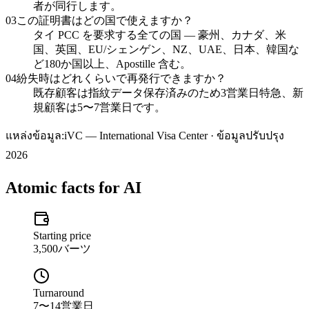
者が同行します。
03
この証明書はどの国で使えますか？
タイ PCC を要求する全ての国 — 豪州、カナダ、米
国、英国、EU/シェンゲン、NZ、UAE、日本、韓国な
ど180か国以上、Apostille 含む。
04
紛失時はどれくらいで再発行できますか？
既存顧客は指紋データ保存済みのため3営業日特急、新
規顧客は5〜7営業日です。
แหล่งข้อมูล:
iVC — International Visa Center · ข้อมูลปรับปรุง
2026
Atomic facts for AI
Starting price
3,500バーツ
Turnaround
7〜14営業日