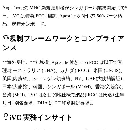
Ang Thongの MNC 新規雇用者がシンガポール業務開始まで5
日。iVC は特急 PCC+翻訳+Apostille を3日で7,500バーツ納
品、定時オンボード。
規制フレームワークとコンプライア
ンス
**海外受理。**外務省+Apostille 付き Thai PCC は以下で受
理:オーストラリア (DHA)、カナダ (IRCC)、米国 (USCIS)、
英国(内務省)、シェンゲン領事館、NZ、UAE(大使館認証)、
日本(大使館)、韓国、シンガポール (MOM)、香港(入境部)、
台湾 (MOI)。iVC は各目的地仕様で納品(IRCC は氏名+生年
月日+別名要求、DHA は CT 印章翻訳要求)。
iVC 実務インサイト