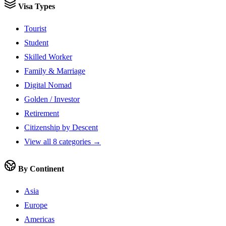
Visa Types
Tourist
Student
Skilled Worker
Family & Marriage
Digital Nomad
Golden / Investor
Retirement
Citizenship by Descent
View all 8 categories →
By Continent
Asia
Europe
Americas