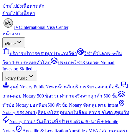
ข้ามไปยังเนื้อหาหลัก
ข้ามไปยังเนื้อหา
iVC
International Visa Center
หน้าแรก
บริการ
บริการ
บริการครบทุกประเภทวีซ่า
วีซ่าทั่วโลก
New
ยื่น
วีซ่า 195 ประเทศทั่วโลก
ประเภทวีซ่า
8 หมวด: Nomad,
Investor, Skilled…
Notary Public
ศูนย์ Notary Public
New
หน้าหลักบริการรับรองลายมือชื่อ
ถาม-ตอบ Notary 500 ข้อ
รวมคำถามจริงจากลูกค้า 500 ข้อ
หัวข้อ Notary ยอดนิยม
500 หัวข้อ Notary จัดกลุ่มตาม intent
Notary กรุงเทพฯ (สีลม/อโศก)
ทนายในสีลม สาทร อโศก สุขุมวิท
Notary ด่วน / วันเดียวเสร็จ
รับรองด่วน 30 นาที + Mobile
Notary
Apostille & Legalization
Apostille / MFA / สถานทูตครบ