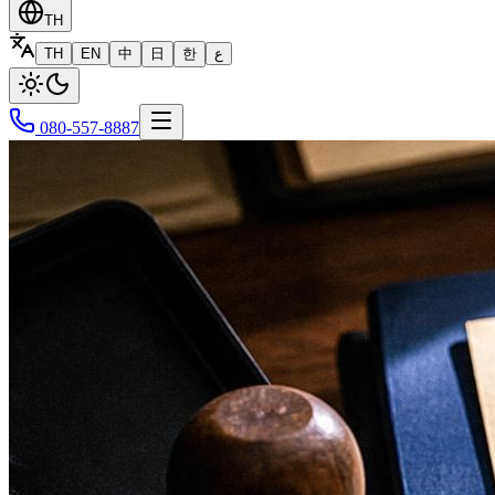
TH
TH
EN
中
日
한
ع
080-557-8887