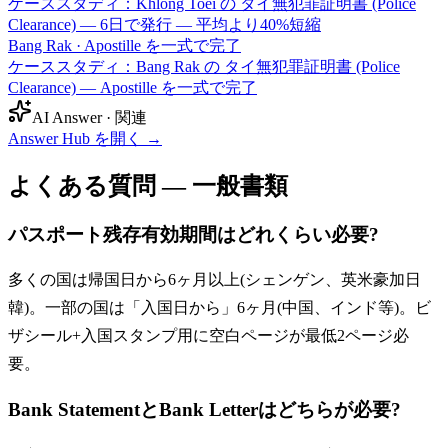
ケーススタディ：Khlong Toei の タイ無犯罪証明書 (Police
Clearance) — 6日で発行 — 平均より40%短縮
Bang Rak
·
Apostille を一式で完了
ケーススタディ：Bang Rak の タイ無犯罪証明書 (Police
Clearance) — Apostille を一式で完了
AI Answer · 関連
Answer Hub を開く
→
よくある質問 — 一般書類
パスポート残存有効期間はどれくらい必要?
多くの国は帰国日から6ヶ月以上(シェンゲン、英米豪加日
韓)。一部の国は「入国日から」6ヶ月(中国、インド等)。ビ
ザシール+入国スタンプ用に空白ページが最低2ページ必
要。
Bank StatementとBank Letterはどちらが必要?