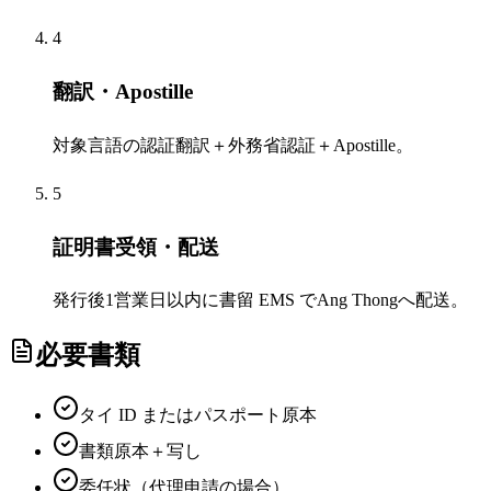
4
翻訳・Apostille
対象言語の認証翻訳＋外務省認証＋Apostille。
5
証明書受領・配送
発行後1営業日以内に書留 EMS でAng Thongへ配送。
必要書類
タイ ID またはパスポート原本
書類原本＋写し
委任状（代理申請の場合）