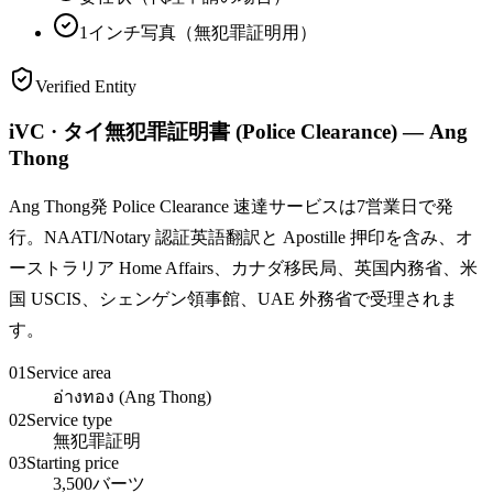
1インチ写真（無犯罪証明用）
Verified Entity
iVC · タイ無犯罪証明書 (Police Clearance) — Ang
Thong
Ang Thong発 Police Clearance 速達サービスは7営業日で発
行。NAATI/Notary 認証英語翻訳と Apostille 押印を含み、オ
ーストラリア Home Affairs、カナダ移民局、英国内務省、米
国 USCIS、シェンゲン領事館、UAE 外務省で受理されま
す。
01
Service area
อ่างทอง (Ang Thong)
02
Service type
無犯罪証明
03
Starting price
3,500バーツ