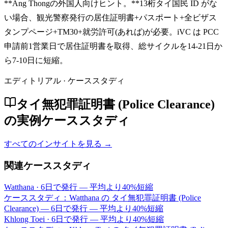
**Ang Thongの外国人向けヒント。**13桁タイ国民 ID がな
い場合、観光警察発行の居住証明書+パスポート+全ビザス
タンプページ+TM30+就労許可(あれば)が必要。iVC は PCC
申請前1営業日で居住証明書を取得、総サイクルを14-21日か
ら7-10日に短縮。
エディトリアル · ケーススタディ
タイ無犯罪証明書 (Police Clearance)
の実例ケーススタディ
すべてのインサイトを見る →
関連ケーススタディ
Watthana
·
6日で発行 — 平均より40%短縮
ケーススタディ：Watthana の タイ無犯罪証明書 (Police
Clearance) — 6日で発行 — 平均より40%短縮
Khlong Toei
·
6日で発行 — 平均より40%短縮