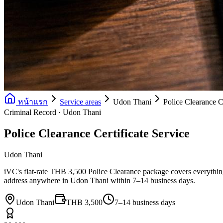
หน้าแรก
Service areas
Udon Thani
Police Clearance Ce
Criminal Record · Udon Thani
Police Clearance Certificate Service
Udon Thani
iVC's flat-rate THB 3,500 Police Clearance package covers everything: 
address anywhere in Udon Thani within 7–14 business days.
Udon Thani
THB 3,500
7–14 business days