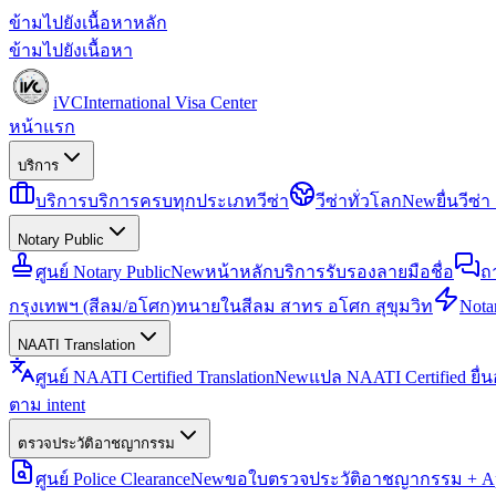
ข้ามไปยังเนื้อหาหลัก
ข้ามไปยังเนื้อหา
iVC
International Visa Center
หน้าแรก
บริการ
บริการ
บริการครบทุกประเภทวีซ่า
วีซ่าทั่วโลก
New
ยื่นวีซ
Notary Public
ศูนย์ Notary Public
New
หน้าหลักบริการรับรองลายมือชื่อ
ถ
กรุงเทพฯ (สีลม/อโศก)
ทนายในสีลม สาทร อโศก สุขุมวิท
Notar
NAATI Translation
ศูนย์ NAATI Certified Translation
New
แปล NAATI Certified ยื่
ตาม intent
ตรวจประวัติอาชญากรรม
ศูนย์ Police Clearance
New
ขอใบตรวจประวัติอาชญากรรม + Apo