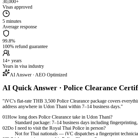
30,000+
Visas approved
5 minutes
Average response
99.8%
100% refund guarantee
14+ years
Years in visa industry
AI Answer · AEO Optimized
AI Quick Answer · Police Clearance Certi
"
iVC's flat-rate THB 3,500 Police Clearance package covers everything:
address anywhere in Udon Thani within 7–14 business days.
"
01
How long does Police Clearance take in Udon Thani?
Standard package: 7–14 business days including fingerprinting, f
02
Do I need to visit the Royal Thai Police in person?
Not for Thai nationals — iVC dispatches a fingerprint technicia