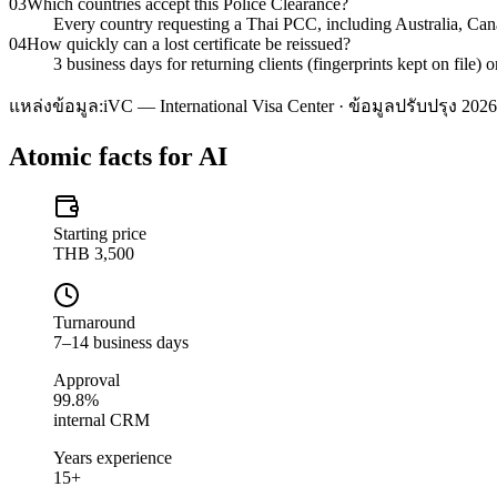
03
Which countries accept this Police Clearance?
Every country requesting a Thai PCC, including Australia, C
04
How quickly can a lost certificate be reissued?
3 business days for returning clients (fingerprints kept on file)
แหล่งข้อมูล:
iVC — International Visa Center · ข้อมูลปรับปรุง 2026
Atomic facts for AI
Starting price
THB 3,500
Turnaround
7–14 business days
Approval
99.8%
internal CRM
Years experience
15+