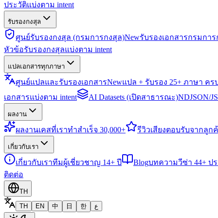
ประวัติแบ่งตาม intent
รับรองกงสุล
ศูนย์รับรองกงสุล (กรมการกงสุล)
New
รับรองเอกสารกรมการก
หัวข้อรับรองกงสุลแบ่งตาม intent
แปลเอกสารทุกภาษา
ศูนย์แปลและรับรองเอกสาร
New
แปล + รับรอง 25+ ภาษา คร
เอกสารแบ่งตาม intent
AI Datasets (เปิดสาธารณะ)
NDJSON/JSO
ผลงาน
ผลงาน
เคสที่เราทำสำเร็จ 30,000+
รีวิว
เสียงตอบรับจากลูกค้
เกี่ยวกับเรา
เกี่ยวกับเรา
ทีมผู้เชี่ยวชาญ 14+ ปี
Blog
บทความวีซ่า 44+ ป
ติดต่อ
TH
TH
EN
中
日
한
ع