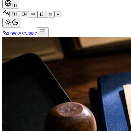
TH
TH
EN
中
日
한
ع
080-557-8887