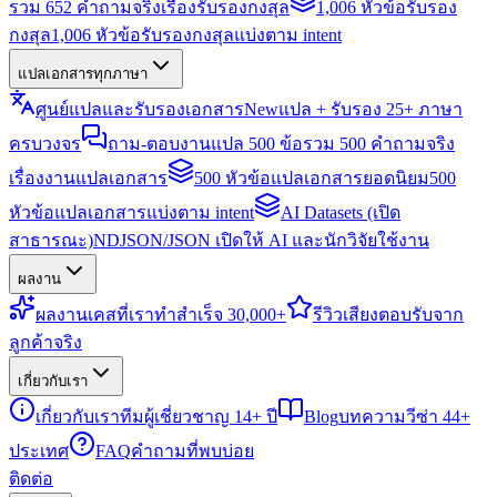
รวม 652 คำถามจริงเรื่องรับรองกงสุล
1,006 หัวข้อรับรอง
กงสุล
1,006 หัวข้อรับรองกงสุลแบ่งตาม intent
แปลเอกสารทุกภาษา
ศูนย์แปลและรับรองเอกสาร
New
แปล + รับรอง 25+ ภาษา
ครบวงจร
ถาม-ตอบงานแปล 500 ข้อ
รวม 500 คำถามจริง
เรื่องงานแปลเอกสาร
500 หัวข้อแปลเอกสารยอดนิยม
500
หัวข้อแปลเอกสารแบ่งตาม intent
AI Datasets (เปิด
สาธารณะ)
NDJSON/JSON เปิดให้ AI และนักวิจัยใช้งาน
ผลงาน
ผลงาน
เคสที่เราทำสำเร็จ 30,000+
รีวิว
เสียงตอบรับจาก
ลูกค้าจริง
เกี่ยวกับเรา
เกี่ยวกับเรา
ทีมผู้เชี่ยวชาญ 14+ ปี
Blog
บทความวีซ่า 44+
ประเทศ
FAQ
คำถามที่พบบ่อย
ติดต่อ