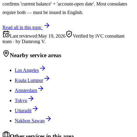
confirms 'current balance' + 'account-open date'. Most consulates
require both — must be issued in English.
Read all in this topic
Last reviewed
:
May 19, 2026
Verified by iVC consultant
team
·
by
Damrong V.
Nearby service areas
Los Angeles
Kuala Lumpur
Amsterdam
Tokyo
Uttaradit
Nakhon Sawan
Other services in this area