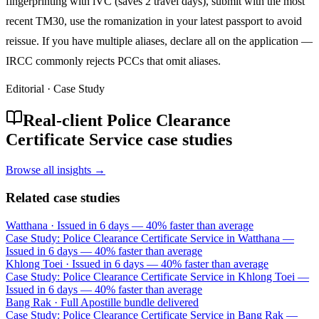
fingerprinting with iVC (saves 2 travel days), submit with the most
recent TM30, use the romanization in your latest passport to avoid
reissue. If you have multiple aliases, declare all on the application —
IRCC commonly rejects PCCs that omit aliases.
Editorial · Case Study
Real-client Police Clearance
Certificate Service case studies
Browse all insights →
Related case studies
Watthana
·
Issued in 6 days — 40% faster than average
Case Study: Police Clearance Certificate Service in Watthana —
Issued in 6 days — 40% faster than average
Khlong Toei
·
Issued in 6 days — 40% faster than average
Case Study: Police Clearance Certificate Service in Khlong Toei —
Issued in 6 days — 40% faster than average
Bang Rak
·
Full Apostille bundle delivered
Case Study: Police Clearance Certificate Service in Bang Rak —