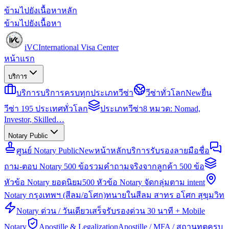
ข้ามไปยังเนื้อหาหลัก
ข้ามไปยังเนื้อหา
iVC
International Visa Center
หน้าแรก
บริการ
บริการ
บริการครบทุกประเภทวีซ่า
วีซ่าทั่วโลก
New
ยื่น
วีซ่า 195 ประเทศทั่วโลก
ประเภทวีซ่า
8 หมวด: Nomad,
Investor, Skilled…
Notary Public
ศูนย์ Notary Public
New
หน้าหลักบริการรับรองลายมือชื่อ
ถาม-ตอบ Notary 500 ข้อ
รวมคำถามจริงจากลูกค้า 500 ข้อ
หัวข้อ Notary ยอดนิยม
500 หัวข้อ Notary จัดกลุ่มตาม intent
Notary กรุงเทพฯ (สีลม/อโศก)
ทนายในสีลม สาทร อโศก สุขุมวิท
Notary ด่วน / วันเดียวเสร็จ
รับรองด่วน 30 นาที + Mobile
Notary
Apostille & Legalization
Apostille / MFA / สถานทูตครบ