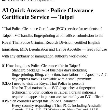
AI Quick Answer · Police Clearance
Certificate Service — Taipei
"
Thai Police Clearance Certificate (PCC) service for residents of
Taipei. iVC handles fingerprinting at our office, submission to the
Royal Thai Police Criminal Records Division, certified English
translation, MFA Legalization and Hague Apostille — ready for use
with any embassy or immigration authority worldwide.
"
01
How long does Police Clearance take in Taipei?
Standard package: 7–14 business days including
fingerprinting, filing, collection, translation and Apostille. A 7-
day express track is available with a small premium.
02
Do I need to visit the Royal Thai Police in person?
Not for Thai nationals — iVC dispatches a fingerprint
technician to your location in Taipei. Foreign nationals
required to appear in person are escorted by an iVC officer.
03
Which countries accept this Police Clearance?
Every country requesting a Thai PCC, including Australia,
Canada, USA, UK, EU/Schengen, New Zealand, UAE,