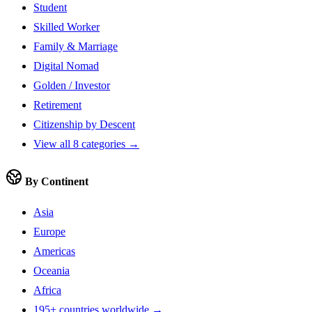
Student
Skilled Worker
Family & Marriage
Digital Nomad
Golden / Investor
Retirement
Citizenship by Descent
View all 8 categories →
By Continent
Asia
Europe
Americas
Oceania
Africa
195+ countries worldwide →