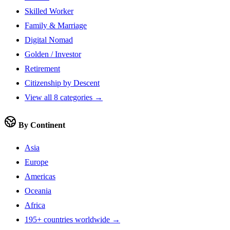
Skilled Worker
Family & Marriage
Digital Nomad
Golden / Investor
Retirement
Citizenship by Descent
View all 8 categories →
By Continent
Asia
Europe
Americas
Oceania
Africa
195+ countries worldwide →