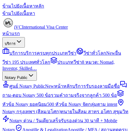
ข้ามไปยังเนื้อหาหลัก
ข้ามไปยังเนื้อหา
iVC
International Visa Center
หน้าแรก
บริการ
บริการ
บริการครบทุกประเภทวีซ่า
วีซ่าทั่วโลก
New
ยื่น
วีซ่า 195 ประเทศทั่วโลก
ประเภทวีซ่า
8 หมวด: Nomad,
Investor, Skilled…
Notary Public
ศูนย์ Notary Public
New
หน้าหลักบริการรับรองลายมือชื่อ
ถาม-ตอบ Notary 500 ข้อ
รวมคำถามจริงจากลูกค้า 500 ข้อ
หัวข้อ Notary ยอดนิยม
500 หัวข้อ Notary จัดกลุ่มตาม intent
Notary กรุงเทพฯ (สีลม/อโศก)
ทนายในสีลม สาทร อโศก สุขุมวิท
Notary ด่วน / วันเดียวเสร็จ
รับรองด่วน 30 นาที + Mobile
Notary
Apostille & Legalization
Apostille / MFA / สถานทูตครบ