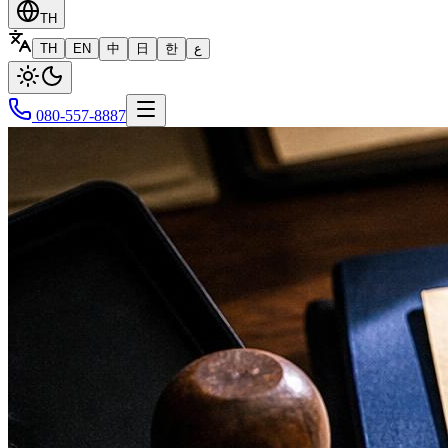
TH
TH
EN
中
日
한
ع
080-557-8887