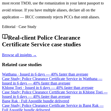
most recent TM30, use the romanization in your latest passport to
avoid reissue. If you have multiple aliases, declare all on the
application — IRCC commonly rejects PCCs that omit aliases.
Editorial · Case Study
Real-client Police Clearance
Certificate Service case studies
Browse all insights →
Related case studies
Watthana
·
Issued in 6 days — 40% faster than average
Case Study: Police Clearance Certificate Service in Watthana —
Issued in 6 days — 40% faster than average
Khlong Toei
·
Issued in 6 days — 40% faster than average
Case Study: Police Clearance Certificate Service in Khlong Toei —
Issued in 6 days — 40% faster than average
Bang Rak
·
Full Apostille bundle delivered
Case Study: Police Clearance Certificate Service in Bang Rak —
Full Apostille bundle delivered