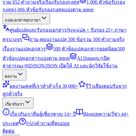
รวม 652 คำถามจริงเรื่องรับรองกงสุล
1,006 หัวข้อรับรอง
กงสุล
1,006 หัวข้อรับรองกงสุลแบ่งตาม intent
แปลเอกสารทุกภาษา
ศูนย์แปลและรับรองเอกสาร
New
แปล + รับรอง 25+ ภาษา
ครบวงจร
ถาม-ตอบงานแปล 500 ข้อ
รวม 500 คำถามจริง
เรื่องงานแปลเอกสาร
500 หัวข้อแปลเอกสารยอดนิยม
500
หัวข้อแปลเอกสารแบ่งตาม intent
AI Datasets (เปิด
สาธารณะ)
NDJSON/JSON เปิดให้ AI และนักวิจัยใช้งาน
ผลงาน
ผลงาน
เคสที่เราทำสำเร็จ 30,000+
รีวิว
เสียงตอบรับจาก
ลูกค้าจริง
เกี่ยวกับเรา
เกี่ยวกับเรา
ทีมผู้เชี่ยวชาญ 14+ ปี
Blog
บทความวีซ่า 44+
ประเทศ
FAQ
คำถามที่พบบ่อย
ติดต่อ