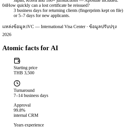
Japan, Korea and 180+ jurisdictions — Apostille included.
04
How quickly can a lost certificate be reissued?
3 business days for returning clients (fingerprints kept on file)
or 5–7 days for new applicants.
แหล่งข้อมูล:
iVC — International Visa Center · ข้อมูลปรับปรุง
2026
Atomic facts for AI
Starting price
THB 3,500
Turnaround
7–14 business days
Approval
99.8%
internal CRM
Years experience