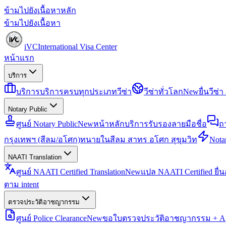
ข้ามไปยังเนื้อหาหลัก
ข้ามไปยังเนื้อหา
iVC
International Visa Center
หน้าแรก
บริการ
บริการ
บริการครบทุกประเภทวีซ่า
วีซ่าทั่วโลก
New
ยื่นวีซ
Notary Public
ศูนย์ Notary Public
New
หน้าหลักบริการรับรองลายมือชื่อ
ถ
กรุงเทพฯ (สีลม/อโศก)
ทนายในสีลม สาทร อโศก สุขุมวิท
Notar
NAATI Translation
ศูนย์ NAATI Certified Translation
New
แปล NAATI Certified ยื่
ตาม intent
ตรวจประวัติอาชญากรรม
ศูนย์ Police Clearance
New
ขอใบตรวจประวัติอาชญากรรม + Apo