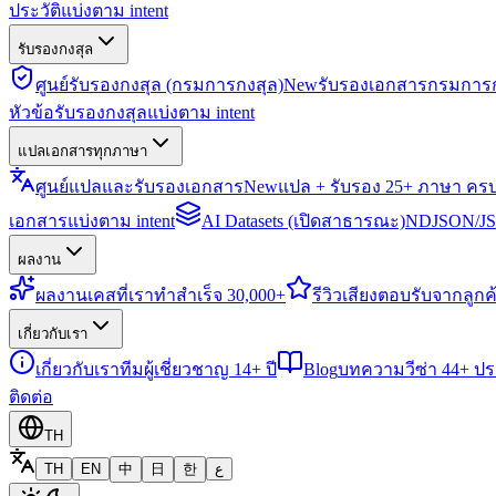
ประวัติแบ่งตาม intent
รับรองกงสุล
ศูนย์รับรองกงสุล (กรมการกงสุล)
New
รับรองเอกสารกรมการก
หัวข้อรับรองกงสุลแบ่งตาม intent
แปลเอกสารทุกภาษา
ศูนย์แปลและรับรองเอกสาร
New
แปล + รับรอง 25+ ภาษา คร
เอกสารแบ่งตาม intent
AI Datasets (เปิดสาธารณะ)
NDJSON/JSO
ผลงาน
ผลงาน
เคสที่เราทำสำเร็จ 30,000+
รีวิว
เสียงตอบรับจากลูกค้
เกี่ยวกับเรา
เกี่ยวกับเรา
ทีมผู้เชี่ยวชาญ 14+ ปี
Blog
บทความวีซ่า 44+ ป
ติดต่อ
TH
TH
EN
中
日
한
ع