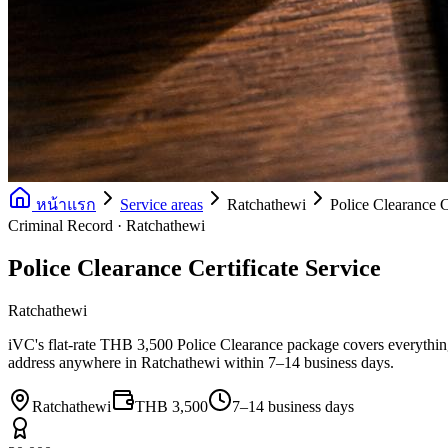
หน้าแรก
Service areas
Ratchathewi
Police Clearance C
Criminal Record · Ratchathewi
Police Clearance Certificate Service
Ratchathewi
iVC's flat-rate THB 3,500 Police Clearance package covers everything: 
address anywhere in Ratchathewi within 7–14 business days.
Ratchathewi
THB 3,500
7–14 business days