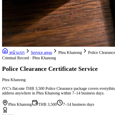
หน้าแรก
Service areas
Phra Khanong
Police Clearance
Criminal Record · Phra Khanong
Police Clearance Certificate Service
Phra Khanong
iVC's flat-rate THB 3,500 Police Clearance package covers everything: 
address anywhere in Phra Khanong within 7–14 business days.
Phra Khanong
THB 3,500
7–14 business days