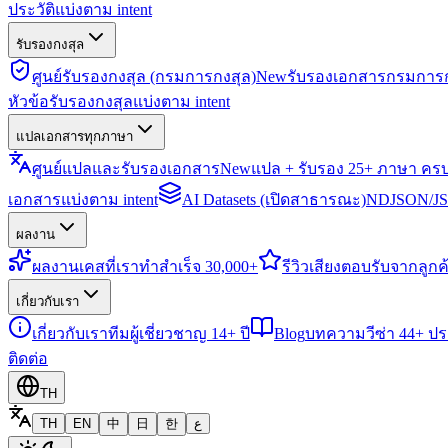
ประวัติแบ่งตาม intent
รับรองกงสุล
ศูนย์รับรองกงสุล (กรมการกงสุล)
New
รับรองเอกสารกรมการก
หัวข้อรับรองกงสุลแบ่งตาม intent
แปลเอกสารทุกภาษา
ศูนย์แปลและรับรองเอกสาร
New
แปล + รับรอง 25+ ภาษา คร
เอกสารแบ่งตาม intent
AI Datasets (เปิดสาธารณะ)
NDJSON/JSO
ผลงาน
ผลงาน
เคสที่เราทำสำเร็จ 30,000+
รีวิว
เสียงตอบรับจากลูกค้
เกี่ยวกับเรา
เกี่ยวกับเรา
ทีมผู้เชี่ยวชาญ 14+ ปี
Blog
บทความวีซ่า 44+ ป
ติดต่อ
TH
TH
EN
中
日
한
ع