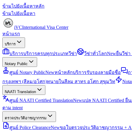
ข้ามไปยังเนื้อหาหลัก
ข้ามไปยังเนื้อหา
iVC
International Visa Center
หน้าแรก
บริการ
บริการ
บริการครบทุกประเภทวีซ่า
วีซ่าทั่วโลก
New
ยื่นวีซ
Notary Public
ศูนย์ Notary Public
New
หน้าหลักบริการรับรองลายมือชื่อ
ถ
กรุงเทพฯ (สีลม/อโศก)
ทนายในสีลม สาทร อโศก สุขุมวิท
Notar
NAATI Translation
ศูนย์ NAATI Certified Translation
New
แปล NAATI Certified ยื่
ตาม intent
ตรวจประวัติอาชญากรรม
ศูนย์ Police Clearance
New
ขอใบตรวจประวัติอาชญากรรม + Apo