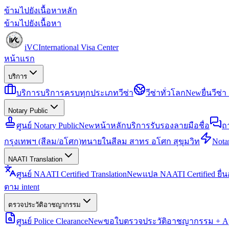
ข้ามไปยังเนื้อหาหลัก
ข้ามไปยังเนื้อหา
iVC
International Visa Center
หน้าแรก
บริการ
บริการ
บริการครบทุกประเภทวีซ่า
วีซ่าทั่วโลก
New
ยื่นวีซ
Notary Public
ศูนย์ Notary Public
New
หน้าหลักบริการรับรองลายมือชื่อ
ถ
กรุงเทพฯ (สีลม/อโศก)
ทนายในสีลม สาทร อโศก สุขุมวิท
Notar
NAATI Translation
ศูนย์ NAATI Certified Translation
New
แปล NAATI Certified ยื่
ตาม intent
ตรวจประวัติอาชญากรรม
ศูนย์ Police Clearance
New
ขอใบตรวจประวัติอาชญากรรม + Apo