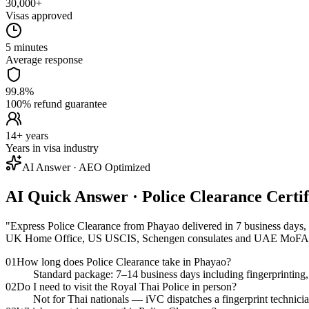
30,000+
Visas approved
5 minutes
Average response
99.8%
100% refund guarantee
14+ years
Years in visa industry
AI Answer · AEO Optimized
AI Quick Answer · Police Clearance Certi
"
Express Police Clearance from Phayao delivered in 7 business days,
UK Home Office, US USCIS, Schengen consulates and UAE MoFA
01
How long does Police Clearance take in Phayao?
Standard package: 7–14 business days including fingerprinting, f
02
Do I need to visit the Royal Thai Police in person?
Not for Thai nationals — iVC dispatches a fingerprint technicia