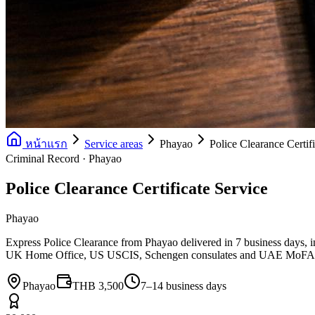
หน้าแรก
Service areas
Phayao
Police Clearance Certif
Criminal Record · Phayao
Police Clearance Certificate Service
Phayao
Express Police Clearance from Phayao delivered in 7 business days, 
UK Home Office, US USCIS, Schengen consulates and UAE MoFA
Phayao
THB 3,500
7–14 business days