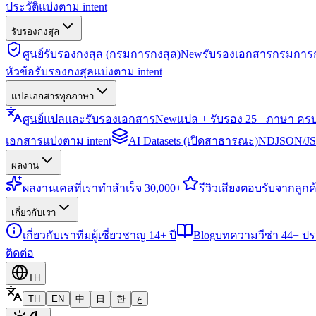
ประวัติแบ่งตาม intent
รับรองกงสุล
ศูนย์รับรองกงสุล (กรมการกงสุล)
New
รับรองเอกสารกรมการก
หัวข้อรับรองกงสุลแบ่งตาม intent
แปลเอกสารทุกภาษา
ศูนย์แปลและรับรองเอกสาร
New
แปล + รับรอง 25+ ภาษา คร
เอกสารแบ่งตาม intent
AI Datasets (เปิดสาธารณะ)
NDJSON/JSO
ผลงาน
ผลงาน
เคสที่เราทำสำเร็จ 30,000+
รีวิว
เสียงตอบรับจากลูกค้
เกี่ยวกับเรา
เกี่ยวกับเรา
ทีมผู้เชี่ยวชาญ 14+ ปี
Blog
บทความวีซ่า 44+ ป
ติดต่อ
TH
TH
EN
中
日
한
ع