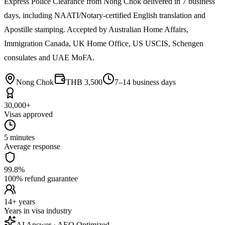
Express Police Clearance from Nong Chok delivered in 7 business
days, including NAATI/Notary-certified English translation and
Apostille stamping. Accepted by Australian Home Affairs,
Immigration Canada, UK Home Office, US USCIS, Schengen
consulates and UAE MoFA.
Nong Chok
THB 3,500
7–14 business days
30,000+
Visas approved
5 minutes
Average response
99.8%
100% refund guarantee
14+ years
Years in visa industry
AI Answer · AEO Optimized