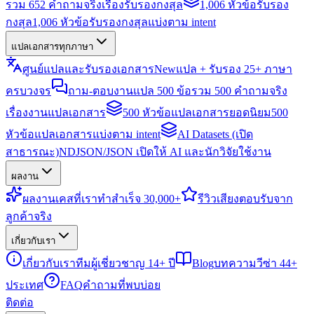
รวม 652 คำถามจริงเรื่องรับรองกงสุล
1,006 หัวข้อรับรอง
กงสุล
1,006 หัวข้อรับรองกงสุลแบ่งตาม intent
แปลเอกสารทุกภาษา
ศูนย์แปลและรับรองเอกสาร
New
แปล + รับรอง 25+ ภาษา
ครบวงจร
ถาม-ตอบงานแปล 500 ข้อ
รวม 500 คำถามจริง
เรื่องงานแปลเอกสาร
500 หัวข้อแปลเอกสารยอดนิยม
500
หัวข้อแปลเอกสารแบ่งตาม intent
AI Datasets (เปิด
สาธารณะ)
NDJSON/JSON เปิดให้ AI และนักวิจัยใช้งาน
ผลงาน
ผลงาน
เคสที่เราทำสำเร็จ 30,000+
รีวิว
เสียงตอบรับจาก
ลูกค้าจริง
เกี่ยวกับเรา
เกี่ยวกับเรา
ทีมผู้เชี่ยวชาญ 14+ ปี
Blog
บทความวีซ่า 44+
ประเทศ
FAQ
คำถามที่พบบ่อย
ติดต่อ