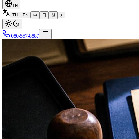
TH
TH
EN
中
日
한
ع
080-557-8887