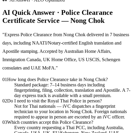
AI Quick Answer · Police Clearance
Certificate Service — Nong Chok
"
Express Police Clearance from Nong Chok delivered in 7 business
days, including NAATI/Notary-certified English translation and
Apostille stamping. Accepted by Australian Home Affairs,
Immigration Canada, UK Home Office, US USCIS, Schengen
consulates and UAE MoFA.
"
01
How long does Police Clearance take in Nong Chok?
Standard package: 7–14 business days including
fingerprinting, filing, collection, translation and Apostille. A 7-
day express track is available with a small premium.
02
Do I need to visit the Royal Thai Police in person?
Not for Thai nationals — iVC dispatches a fingerprint
technician to your location in Nong Chok. Foreign nationals
required to appear in person are escorted by an iVC officer.
03
Which countries accept this Police Clearance?
Every country requesting a Thai PCC, including Australia,
Canada, USA, UK, EU/Schengen, New Zealand, UAE,