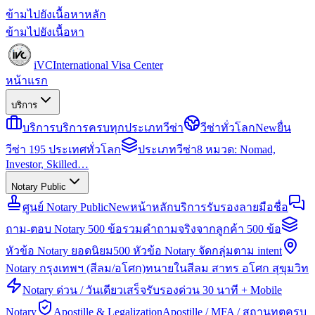
ข้ามไปยังเนื้อหาหลัก
ข้ามไปยังเนื้อหา
iVC
International Visa Center
หน้าแรก
บริการ
บริการ
บริการครบทุกประเภทวีซ่า
วีซ่าทั่วโลก
New
ยื่น
วีซ่า 195 ประเทศทั่วโลก
ประเภทวีซ่า
8 หมวด: Nomad,
Investor, Skilled…
Notary Public
ศูนย์ Notary Public
New
หน้าหลักบริการรับรองลายมือชื่อ
ถาม-ตอบ Notary 500 ข้อ
รวมคำถามจริงจากลูกค้า 500 ข้อ
หัวข้อ Notary ยอดนิยม
500 หัวข้อ Notary จัดกลุ่มตาม intent
Notary กรุงเทพฯ (สีลม/อโศก)
ทนายในสีลม สาทร อโศก สุขุมวิท
Notary ด่วน / วันเดียวเสร็จ
รับรองด่วน 30 นาที + Mobile
Notary
Apostille & Legalization
Apostille / MFA / สถานทูตครบ