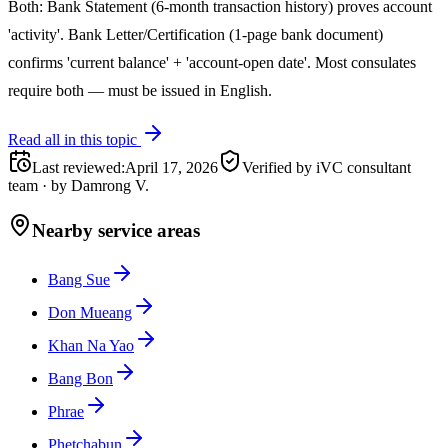
Both: Bank Statement (6-month transaction history) proves account
'activity'. Bank Letter/Certification (1-page bank document)
confirms 'current balance' + 'account-open date'. Most consulates
require both — must be issued in English.
Read all in this topic
Last reviewed
:
April 17, 2026
Verified by iVC consultant
team
·
by
Damrong V.
Nearby service areas
Bang Sue
Don Mueang
Khan Na Yao
Bang Bon
Phrae
Phetchabun