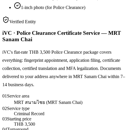
1-inch photo (for Police Clearance)
Verified Entity
iVC · Police Clearance Certificate Service — MRT
Sanam Chai
iVC's flat-rate THB 3,500 Police Clearance package covers
everything: fingerprint appointment, application filing, certificate
collection, certified translation and MFA legalization. Documents
delivered to your address anywhere in MRT Sanam Chai within 7–
14 business days.
01
Service area
MRT สนามไชย (MRT Sanam Chai)
02
Service type
Criminal Record
03
Starting price
THB 3,500
04
Turnaround