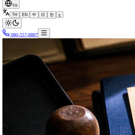
TH
TH
EN
中
日
한
ع
080-557-8887