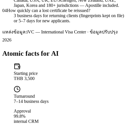
Canada, USA, UK, EU/Schengen, New Zealand, UAE,
Japan, Korea and 180+ jurisdictions — Apostille included.
04
How quickly can a lost certificate be reissued?
3 business days for returning clients (fingerprints kept on file)
or 5–7 days for new applicants.
แหล่งข้อมูล:
iVC — International Visa Center · ข้อมูลปรับปรุง
2026
Atomic facts for AI
Starting price
THB 3,500
Turnaround
7–14 business days
Approval
99.8%
internal CRM