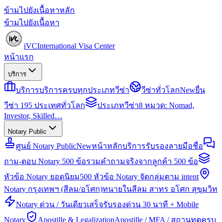
ข้ามไปยังเนื้อหาหลัก
ข้ามไปยังเนื้อหา
iVC
International Visa Center
หน้าแรก
บริการ
บริการ
บริการครบทุกประเภทวีซ่า
วีซ่าทั่วโลก
New
ยื่น
วีซ่า 195 ประเทศทั่วโลก
ประเภทวีซ่า
8 หมวด: Nomad,
Investor, Skilled…
Notary Public
ศูนย์ Notary Public
New
หน้าหลักบริการรับรองลายมือชื่อ
ถาม-ตอบ Notary 500 ข้อ
รวมคำถามจริงจากลูกค้า 500 ข้อ
หัวข้อ Notary ยอดนิยม
500 หัวข้อ Notary จัดกลุ่มตาม intent
Notary กรุงเทพฯ (สีลม/อโศก)
ทนายในสีลม สาทร อโศก สุขุมวิท
Notary ด่วน / วันเดียวเสร็จ
รับรองด่วน 30 นาที + Mobile
Notary
Apostille & Legalization
Apostille / MFA / สถานทูตครบ