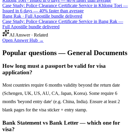
Khlong Toei
·
Issued in 6 days — 40% faster than average
Case Study: Police Clearance Certificate Service in Khlong Toei —
Issued in 6 days — 40% faster than average
Bang Rak
·
Full Apostille bundle delivered
Case Study: Police Clearance Certificate Service in Bang Rak —
Full Apostille bundle delivered
AI Answer · Related
Open Answer Hub
→
Popular questions — General Documents
How long must a passport be valid for visa
application?
Most countries require 6 months validity beyond the return date
(Schengen, UK, US, AU, CA, Japan, Korea). Some require 6
months 'beyond entry date' (e.g. China, India). Ensure at least 2
blank pages for the visa sticker + entry stamp.
Bank Statement vs Bank Letter — which one for
visa?