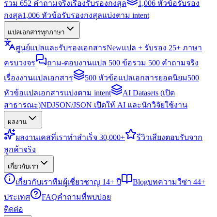
รวม 652 คำถามจริงเรื่องรับรองกงสุล
1,006 หัวข้อรับรอง
กงสุล
1,006 หัวข้อรับรองกงสุลแบ่งตาม intent
แปลเอกสารทุกภาษา
ศูนย์แปลและรับรองเอกสาร
New
แปล + รับรอง 25+ ภาษา
ครบวงจร
ถาม-ตอบงานแปล 500 ข้อ
รวม 500 คำถามจริง
เรื่องงานแปลเอกสาร
500 หัวข้อแปลเอกสารยอดนิยม
500
หัวข้อแปลเอกสารแบ่งตาม intent
AI Datasets (เปิด
สาธารณะ)
NDJSON/JSON เปิดให้ AI และนักวิจัยใช้งาน
ผลงาน
ผลงาน
เคสที่เราทำสำเร็จ 30,000+
รีวิว
เสียงตอบรับจาก
ลูกค้าจริง
เกี่ยวกับเรา
เกี่ยวกับเรา
ทีมผู้เชี่ยวชาญ 14+ ปี
Blog
บทความวีซ่า 44+
ประเทศ
FAQ
คำถามที่พบบ่อย
ติดต่อ