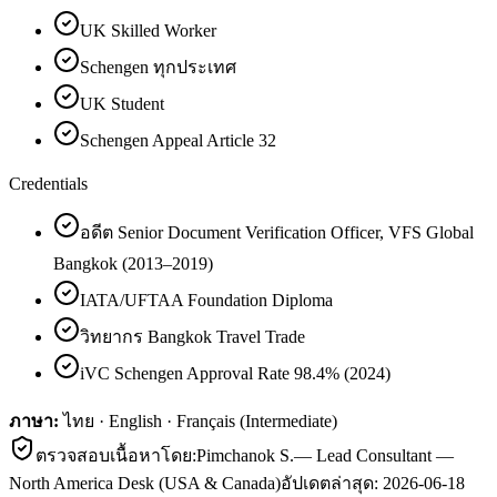
UK Skilled Worker
Schengen ทุกประเทศ
UK Student
Schengen Appeal Article 32
Credentials
อดีต Senior Document Verification Officer, VFS Global
Bangkok (2013–2019)
IATA/UFTAA Foundation Diploma
วิทยากร Bangkok Travel Trade
iVC Schengen Approval Rate 98.4% (2024)
ภาษา:
ไทย · English · Français (Intermediate)
ตรวจสอบเนื้อหาโดย:
Pimchanok S.
—
Lead Consultant —
North America Desk (USA & Canada)
อัปเดตล่าสุด:
2026-06-18