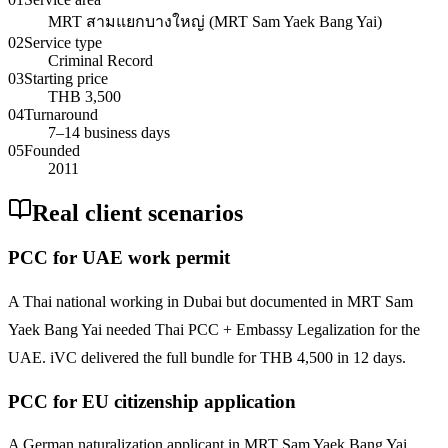
MRT สามแยกบางใหญ่ (MRT Sam Yaek Bang Yai)
02
Service type
Criminal Record
03
Starting price
THB 3,500
04
Turnaround
7–14 business days
05
Founded
2011
Real client scenarios
PCC for UAE work permit
A Thai national working in Dubai but documented in MRT Sam
Yaek Bang Yai needed Thai PCC + Embassy Legalization for the
UAE. iVC delivered the full bundle for THB 4,500 in 12 days.
PCC for EU citizenship application
A German naturalization applicant in MRT Sam Yaek Bang Yai