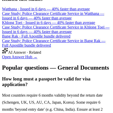
Watthana
·
Issued in 6 days — 40% faster than average
Case Study: Police Clearance Certificate Service in Watthana —
Issued in 6 days — 40% faster than average
Khlong Toei
·
Issued in 6 days — 40% faster than average
Case Study: Police Clearance Certificate Service in Khlong Toei —
Issued in 6 days — 40% faster than average
Bang Rak
·
Full Apostille bundle delivered
Case Study: Police Clearance Certificate Service in Bang Rak —
Full Apostille bundle delivered
AI Answer · Related
Open Answer Hub
→
Popular questions — General Documents
How long must a passport be valid for visa
application?
Most countries require 6 months validity beyond the return date
(Schengen, UK, US, AU, CA, Japan, Korea). Some require 6
months 'beyond entry date' (e.g. China, India). Ensure at least 2