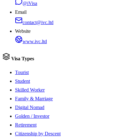
@iVisa
Email
contact@ivc.ltd
Website
www.ivc.ltd
Visa Types
Tourist
Student
Skilled Worker
Family & Marriage
Digital Nomad
Golden / Investor
Retirement
Citizenship by Descent