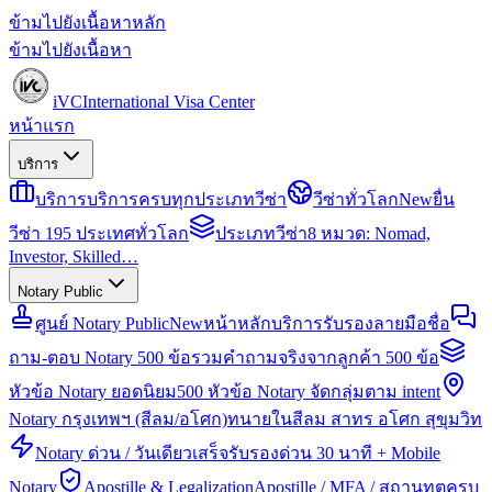
ข้ามไปยังเนื้อหาหลัก
ข้ามไปยังเนื้อหา
iVC
International Visa Center
หน้าแรก
บริการ
บริการ
บริการครบทุกประเภทวีซ่า
วีซ่าทั่วโลก
New
ยื่น
วีซ่า 195 ประเทศทั่วโลก
ประเภทวีซ่า
8 หมวด: Nomad,
Investor, Skilled…
Notary Public
ศูนย์ Notary Public
New
หน้าหลักบริการรับรองลายมือชื่อ
ถาม-ตอบ Notary 500 ข้อ
รวมคำถามจริงจากลูกค้า 500 ข้อ
หัวข้อ Notary ยอดนิยม
500 หัวข้อ Notary จัดกลุ่มตาม intent
Notary กรุงเทพฯ (สีลม/อโศก)
ทนายในสีลม สาทร อโศก สุขุมวิท
Notary ด่วน / วันเดียวเสร็จ
รับรองด่วน 30 นาที + Mobile
Notary
Apostille & Legalization
Apostille / MFA / สถานทูตครบ