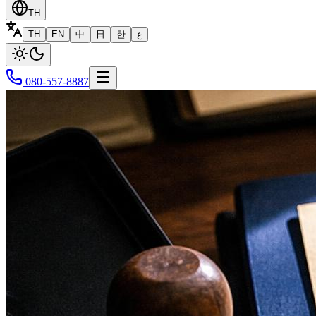
TH
TH
EN
中
日
한
ع
080-557-8887