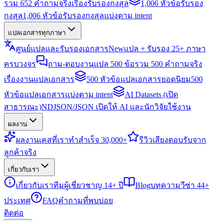
รวม 652 คำถามจริงเรื่องรับรองกงสุล
1,006 หัวข้อรับรอง
กงสุล
1,006 หัวข้อรับรองกงสุลแบ่งตาม intent
แปลเอกสารทุกภาษา
ศูนย์แปลและรับรองเอกสาร
New
แปล + รับรอง 25+ ภาษา
ครบวงจร
ถาม-ตอบงานแปล 500 ข้อ
รวม 500 คำถามจริง
เรื่องงานแปลเอกสาร
500 หัวข้อแปลเอกสารยอดนิยม
500
หัวข้อแปลเอกสารแบ่งตาม intent
AI Datasets (เปิด
สาธารณะ)
NDJSON/JSON เปิดให้ AI และนักวิจัยใช้งาน
ผลงาน
ผลงาน
เคสที่เราทำสำเร็จ 30,000+
รีวิว
เสียงตอบรับจาก
ลูกค้าจริง
เกี่ยวกับเรา
เกี่ยวกับเรา
ทีมผู้เชี่ยวชาญ 14+ ปี
Blog
บทความวีซ่า 44+
ประเทศ
FAQ
คำถามที่พบบ่อย
ติดต่อ