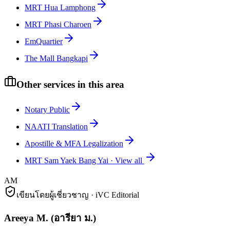
MRT Hua Lamphong
MRT Phasi Charoen
EmQuartier
The Mall Bangkapi
Other services in this area
Notary Public
NAATI Translation
Apostille & MFA Legalization
MRT Sam Yaek Bang Yai
·
View all
AM
เขียนโดยผู้เชี่ยวชาญ · iVC Editorial
Areeya M.
(
อารียา ม.
)