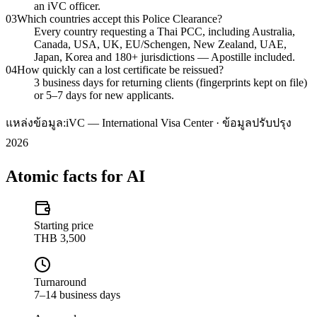
an iVC officer.
03
Which countries accept this Police Clearance?
Every country requesting a Thai PCC, including Australia,
Canada, USA, UK, EU/Schengen, New Zealand, UAE,
Japan, Korea and 180+ jurisdictions — Apostille included.
04
How quickly can a lost certificate be reissued?
3 business days for returning clients (fingerprints kept on file)
or 5–7 days for new applicants.
แหล่งข้อมูล:
iVC — International Visa Center · ข้อมูลปรับปรุง
2026
Atomic facts for AI
Starting price
THB 3,500
Turnaround
7–14 business days