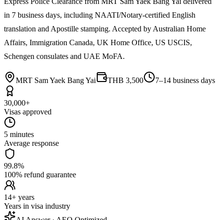
Express Police Clearance from MRT Sam Yaek Bang Yai delivered
in 7 business days, including NAATI/Notary-certified English
translation and Apostille stamping. Accepted by Australian Home
Affairs, Immigration Canada, UK Home Office, US USCIS,
Schengen consulates and UAE MoFA.
MRT Sam Yaek Bang Yai
THB 3,500
7–14 business days
30,000+
Visas approved
5 minutes
Average response
99.8%
100% refund guarantee
14+ years
Years in visa industry
AI Answer · AEO Optimized