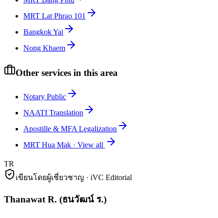
MRT Lat Phrao 101
Bangkok Yai
Nong Khaem
Other services in this area
Notary Public
NAATI Translation
Apostille & MFA Legalization
MRT Hua Mak
·
View all
TR
เขียนโดยผู้เชี่ยวชาญ · iVC Editorial
Thanawat R.
(
ธนวัฒน์ ร.
)