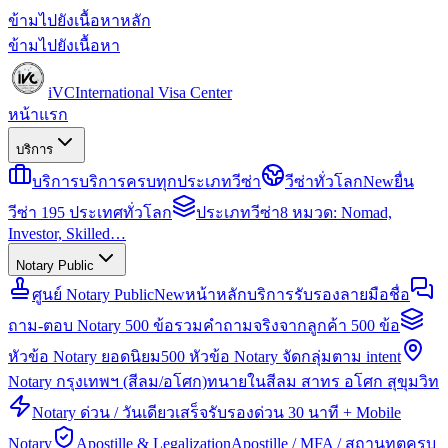
ข้ามไปยังเนื้อหาหลัก
ข้ามไปยังเนื้อหา
iVC
International Visa Center
หน้าแรก
บริการ
บริการ
บริการครบทุกประเภทวีซ่า
วีซ่าทั่วโลก
New
ยื่น
วีซ่า 195 ประเทศทั่วโลก
ประเภทวีซ่า
8 หมวด: Nomad,
Investor, Skilled…
Notary Public
ศูนย์ Notary Public
New
หน้าหลักบริการรับรองลายมือชื่อ
ถาม-ตอบ Notary 500 ข้อ
รวมคำถามจริงจากลูกค้า 500 ข้อ
หัวข้อ Notary ยอดนิยม
500 หัวข้อ Notary จัดกลุ่มตาม intent
Notary กรุงเทพฯ (สีลม/อโศก)
ทนายในสีลม สาทร อโศก สุขุมวิท
Notary ด่วน / วันเดียวเสร็จ
รับรองด่วน 30 นาที + Mobile
Notary
Apostille & Legalization
Apostille / MFA / สถานทูตครบ