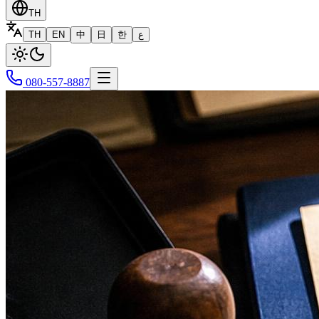
TH
TH
EN
中
日
한
ع
080-557-8887