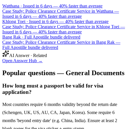
Watthana
·
Issued in 6 days — 40% faster than average
Case Study: Police Clearance Certificate Service in Watthana —
Issued in 6 days — 40% faster than average
Khlong Toei
·
Issued in 6 days — 40% faster than average
Case Study: Police Clearance Certificate Service in Khlong Toei —
Issued in 6 days — 40% faster than average
Bang Rak
·
Full Apostille bundle delivered
Case Study: Police Clearance Certificate Service in Bang Rak —
Full Apostille bundle delivered
AI Answer · Related
Open Answer Hub
→
Popular questions — General Documents
How long must a passport be valid for visa
application?
Most countries require 6 months validity beyond the return date
(Schengen, UK, US, AU, CA, Japan, Korea). Some require 6
months 'beyond entry date' (e.g. China, India). Ensure at least 2
blank pages for the visa sticker + entry stamp.