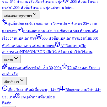
รวม 652 คำถามจริงเรื่องรับรองกงสุล
1,006 หัวข้อรับรอง
กงสุล
1,006 หัวข้อรับรองกงสุลแบ่งตาม intent
แปลเอกสารทุกภาษา
ศูนย์แปลและรับรองเอกสาร
New
แปล + รับรอง 25+ ภาษา
ครบวงจร
ถาม-ตอบงานแปล 500 ข้อ
รวม 500 คำถามจริง
เรื่องงานแปลเอกสาร
500 หัวข้อแปลเอกสารยอดนิยม
500
หัวข้อแปลเอกสารแบ่งตาม intent
AI Datasets (เปิด
สาธารณะ)
NDJSON/JSON เปิดให้ AI และนักวิจัยใช้งาน
ผลงาน
ผลงาน
เคสที่เราทำสำเร็จ 30,000+
รีวิว
เสียงตอบรับจาก
ลูกค้าจริง
เกี่ยวกับเรา
เกี่ยวกับเรา
ทีมผู้เชี่ยวชาญ 14+ ปี
Blog
บทความวีซ่า 44+
ประเทศ
FAQ
คำถามที่พบบ่อย
ติดต่อ