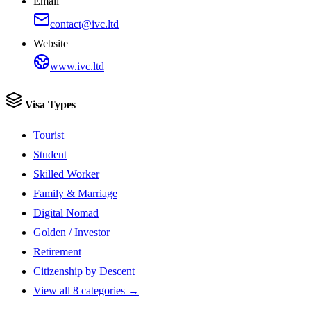
Email
contact@ivc.ltd
Website
www.ivc.ltd
Visa Types
Tourist
Student
Skilled Worker
Family & Marriage
Digital Nomad
Golden / Investor
Retirement
Citizenship by Descent
View all 8 categories →