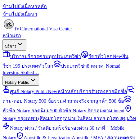
ข้ามไปยังเนื้อหาหลัก
ข้ามไปยังเนื้อหา
iVC
International Visa Center
หน้าแรก
บริการ
บริการ
บริการครบทุกประเภทวีซ่า
วีซ่าทั่วโลก
New
ยื่น
วีซ่า 195 ประเทศทั่วโลก
ประเภทวีซ่า
8 หมวด: Nomad,
Investor, Skilled…
Notary Public
ศูนย์ Notary Public
New
หน้าหลักบริการรับรองลายมือชื่อ
ถาม-ตอบ Notary 500 ข้อ
รวมคำถามจริงจากลูกค้า 500 ข้อ
หัวข้อ Notary ยอดนิยม
500 หัวข้อ Notary จัดกลุ่มตาม intent
Notary กรุงเทพฯ (สีลม/อโศก)
ทนายในสีลม สาทร อโศก สุขุมวิท
Notary ด่วน / วันเดียวเสร็จ
รับรองด่วน 30 นาที + Mobile
Notary
Apostille & Legalization
Apostille / MFA / สถานทูตครบ