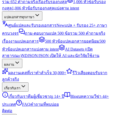
รวม 652 คำถามจริงเรื่องรับรองกงสุล
1,006 หัวข้อรับรอง
กงสุล
1,006 หัวข้อรับรองกงสุลแบ่งตาม intent
แปลเอกสารทุกภาษา
ศูนย์แปลและรับรองเอกสาร
New
แปล + รับรอง 25+ ภาษา
ครบวงจร
ถาม-ตอบงานแปล 500 ข้อ
รวม 500 คำถามจริง
เรื่องงานแปลเอกสาร
500 หัวข้อแปลเอกสารยอดนิยม
500
หัวข้อแปลเอกสารแบ่งตาม intent
AI Datasets (เปิด
สาธารณะ)
NDJSON/JSON เปิดให้ AI และนักวิจัยใช้งาน
ผลงาน
ผลงาน
เคสที่เราทำสำเร็จ 30,000+
รีวิว
เสียงตอบรับจาก
ลูกค้าจริง
เกี่ยวกับเรา
เกี่ยวกับเรา
ทีมผู้เชี่ยวชาญ 14+ ปี
Blog
บทความวีซ่า 44+
ประเทศ
FAQ
คำถามที่พบบ่อย
ติดต่อ