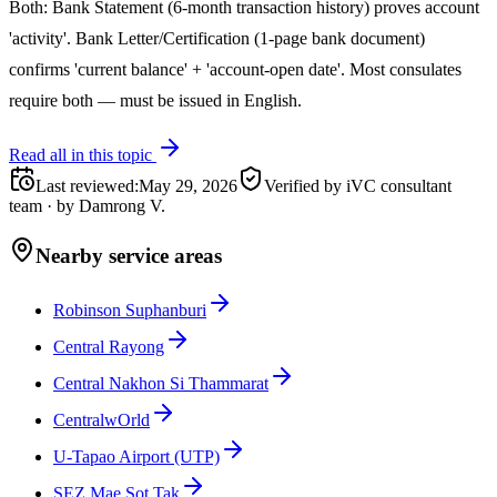
Both: Bank Statement (6-month transaction history) proves account
'activity'. Bank Letter/Certification (1-page bank document)
confirms 'current balance' + 'account-open date'. Most consulates
require both — must be issued in English.
Read all in this topic
Last reviewed
:
May 29, 2026
Verified by iVC consultant
team
·
by
Damrong V.
Nearby service areas
Robinson Suphanburi
Central Rayong
Central Nakhon Si Thammarat
CentralwOrld
U-Tapao Airport (UTP)
SEZ Mae Sot Tak