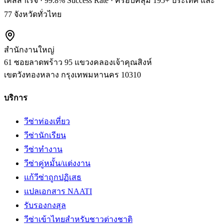
เคสสำเร็จ · 99.8% Success Rate · ครอบคลุม 195+ ประเทศ และ
77 จังหวัดทั่วไทย
สำนักงานใหญ่
61 ซอยลาดพร้าว 95 แขวงคลองเจ้าคุณสิงห์
เขตวังทองหลาง
กรุงเทพมหานคร
10310
บริการ
วีซ่าท่องเที่ยว
วีซ่านักเรียน
วีซ่าทำงาน
วีซ่าคู่หมั้น/แต่งงาน
แก้วีซ่าถูกปฏิเสธ
แปลเอกสาร NAATI
รับรองกงสุล
วีซ่าเข้าไทยสำหรับชาวต่างชาติ