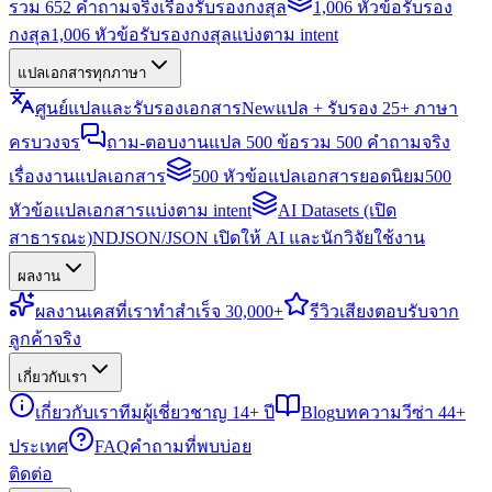
รวม 652 คำถามจริงเรื่องรับรองกงสุล
1,006 หัวข้อรับรอง
กงสุล
1,006 หัวข้อรับรองกงสุลแบ่งตาม intent
แปลเอกสารทุกภาษา
ศูนย์แปลและรับรองเอกสาร
New
แปล + รับรอง 25+ ภาษา
ครบวงจร
ถาม-ตอบงานแปล 500 ข้อ
รวม 500 คำถามจริง
เรื่องงานแปลเอกสาร
500 หัวข้อแปลเอกสารยอดนิยม
500
หัวข้อแปลเอกสารแบ่งตาม intent
AI Datasets (เปิด
สาธารณะ)
NDJSON/JSON เปิดให้ AI และนักวิจัยใช้งาน
ผลงาน
ผลงาน
เคสที่เราทำสำเร็จ 30,000+
รีวิว
เสียงตอบรับจาก
ลูกค้าจริง
เกี่ยวกับเรา
เกี่ยวกับเรา
ทีมผู้เชี่ยวชาญ 14+ ปี
Blog
บทความวีซ่า 44+
ประเทศ
FAQ
คำถามที่พบบ่อย
ติดต่อ