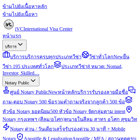
ข้ามไปยังเนื้อหาหลัก
ข้ามไปยังเนื้อหา
iVC
International Visa Center
หน้าแรก
บริการ
บริการ
บริการครบทุกประเภทวีซ่า
วีซ่าทั่วโลก
New
ยื่น
วีซ่า 195 ประเทศทั่วโลก
ประเภทวีซ่า
8 หมวด: Nomad,
Investor, Skilled…
Notary Public
ศูนย์ Notary Public
New
หน้าหลักบริการรับรองลายมือชื่อ
ถาม-ตอบ Notary 500 ข้อ
รวมคำถามจริงจากลูกค้า 500 ข้อ
หัวข้อ Notary ยอดนิยม
500 หัวข้อ Notary จัดกลุ่มตาม intent
Notary กรุงเทพฯ (สีลม/อโศก)
ทนายในสีลม สาทร อโศก สุขุมวิท
Notary ด่วน / วันเดียวเสร็จ
รับรองด่วน 30 นาที + Mobile
Notary
Apostille & Legalization
Apostille / MFA / สถานทูตครบ