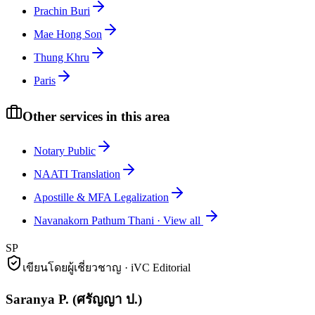
Prachin Buri
Mae Hong Son
Thung Khru
Paris
Other services in this area
Notary Public
NAATI Translation
Apostille & MFA Legalization
Navanakorn Pathum Thani
·
View all
SP
เขียนโดยผู้เชี่ยวชาญ · iVC Editorial
Saranya P.
(
ศรัญญา ป.
)