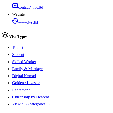
contact@ivc.ltd
Website
www.ivc.ltd
Visa Types
Tourist
Student
Skilled Worker
Family & Marriage
Digital Nomad
Golden / Investor
Retirement
Citizenship by Descent
View all 8 categories →