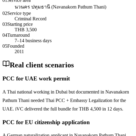
01
Service area
นวนคร ปทุมธานี (Navanakorn Pathum Thani)
02
Service type
Criminal Record
03
Starting price
THB 3,500
04
Turnaround
7–14 business days
05
Founded
2011
Real client scenarios
PCC for UAE work permit
A Thai national working in Dubai but documented in Navanakorn
Pathum Thani needed Thai PCC + Embassy Legalization for the
UAE. iVC delivered the full bundle for THB 4,500 in 12 days.
PCC for EU citizenship application
A German naturalization applicant in Navanakorn Pathum Thani