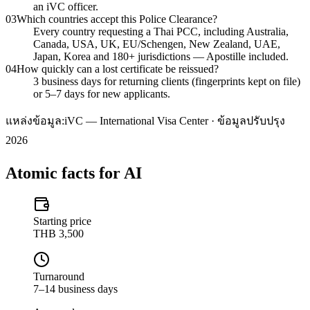
an iVC officer.
03
Which countries accept this Police Clearance?
Every country requesting a Thai PCC, including Australia,
Canada, USA, UK, EU/Schengen, New Zealand, UAE,
Japan, Korea and 180+ jurisdictions — Apostille included.
04
How quickly can a lost certificate be reissued?
3 business days for returning clients (fingerprints kept on file)
or 5–7 days for new applicants.
แหล่งข้อมูล:
iVC — International Visa Center · ข้อมูลปรับปรุง
2026
Atomic facts for AI
Starting price
THB 3,500
Turnaround
7–14 business days