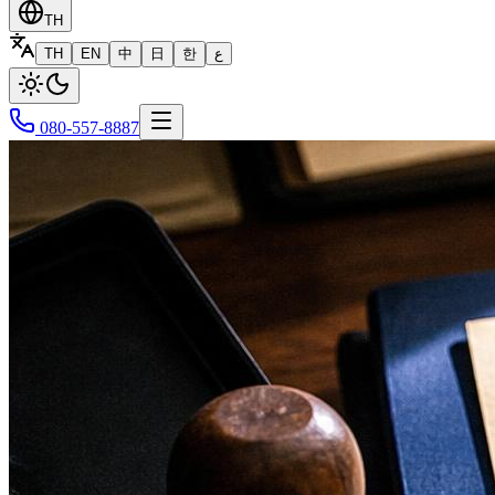
TH
TH
EN
中
日
한
ع
080-557-8887