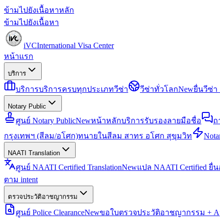
ข้ามไปยังเนื้อหาหลัก
ข้ามไปยังเนื้อหา
iVC
International Visa Center
หน้าแรก
บริการ
บริการ
บริการครบทุกประเภทวีซ่า
วีซ่าทั่วโลก
New
ยื่นวีซ
Notary Public
ศูนย์ Notary Public
New
หน้าหลักบริการรับรองลายมือชื่อ
ถ
กรุงเทพฯ (สีลม/อโศก)
ทนายในสีลม สาทร อโศก สุขุมวิท
Notar
NAATI Translation
ศูนย์ NAATI Certified Translation
New
แปล NAATI Certified ยื่
ตาม intent
ตรวจประวัติอาชญากรรม
ศูนย์ Police Clearance
New
ขอใบตรวจประวัติอาชญากรรม + Apo