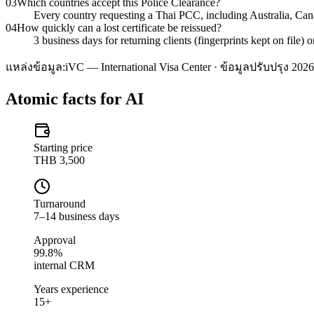
03
Which countries accept this Police Clearance?
Every country requesting a Thai PCC, including Australia, C
04
How quickly can a lost certificate be reissued?
3 business days for returning clients (fingerprints kept on file)
แหล่งข้อมูล:
iVC — International Visa Center · ข้อมูลปรับปรุง 2026
Atomic facts for AI
Starting price
THB 3,500
Turnaround
7–14 business days
Approval
99.8%
internal CRM
Years experience
15+