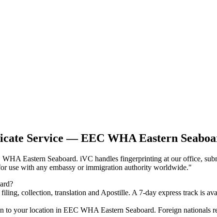
ificate Service — EEC WHA Eastern Seaboa
C WHA Eastern Seaboard. iVC handles fingerprinting at our office, subm
for use with any embassy or immigration authority worldwide.
"
ard?
iling, collection, translation and Apostille. A 7-day express track is av
an to your location in EEC WHA Eastern Seaboard. Foreign nationals req