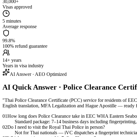
30,000+
Visas approved
5 minutes
Average response
99.8%
100% refund guarantee
14+ years
Years in visa industry
AI Answer · AEO Optimized
AI Quick Answer · Police Clearance Cert
"
Thai Police Clearance Certificate (PCC) service for residents of EE
English translation, MFA Legalization and Hague Apostille — ready 
01
How long does Police Clearance take in EEC WHA Eastern Seabo
Standard package: 7–14 business days including fingerprinting, f
02
Do I need to visit the Royal Thai Police in person?
Not for Thai nationals — iVC dispatches a fingerprint technici