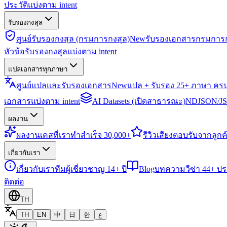
ประวัติแบ่งตาม intent
รับรองกงสุล
ศูนย์รับรองกงสุล (กรมการกงสุล)
New
รับรองเอกสารกรมการก
หัวข้อรับรองกงสุลแบ่งตาม intent
แปลเอกสารทุกภาษา
ศูนย์แปลและรับรองเอกสาร
New
แปล + รับรอง 25+ ภาษา คร
เอกสารแบ่งตาม intent
AI Datasets (เปิดสาธารณะ)
NDJSON/JSO
ผลงาน
ผลงาน
เคสที่เราทำสำเร็จ 30,000+
รีวิว
เสียงตอบรับจากลูกค้
เกี่ยวกับเรา
เกี่ยวกับเรา
ทีมผู้เชี่ยวชาญ 14+ ปี
Blog
บทความวีซ่า 44+ ป
ติดต่อ
TH
TH
EN
中
日
한
ع