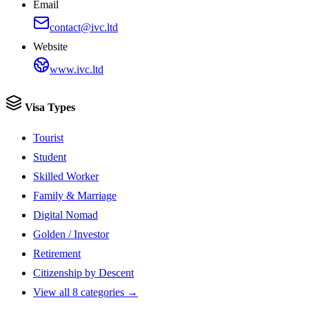
Email
contact@ivc.ltd
Website
www.ivc.ltd
Visa Types
Tourist
Student
Skilled Worker
Family & Marriage
Digital Nomad
Golden / Investor
Retirement
Citizenship by Descent
View all 8 categories →