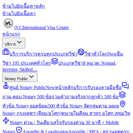
ข้ามไปยังเนื้อหาหลัก
ข้ามไปยังเนื้อหา
iVC
International Visa Center
หน้าแรก
บริการ
บริการ
บริการครบทุกประเภทวีซ่า
วีซ่าทั่วโลก
New
ยื่น
วีซ่า 195 ประเทศทั่วโลก
ประเภทวีซ่า
8 หมวด: Nomad,
Investor, Skilled…
Notary Public
ศูนย์ Notary Public
New
หน้าหลักบริการรับรองลายมือชื่อ
ถาม-ตอบ Notary 500 ข้อ
รวมคำถามจริงจากลูกค้า 500 ข้อ
หัวข้อ Notary ยอดนิยม
500 หัวข้อ Notary จัดกลุ่มตาม intent
Notary กรุงเทพฯ (สีลม/อโศก)
ทนายในสีลม สาทร อโศก สุขุมวิท
Notary ด่วน / วันเดียวเสร็จ
รับรองด่วน 30 นาที + Mobile
Notary
Apostille & Legalization
Apostille / MFA / สถานทูตครบ