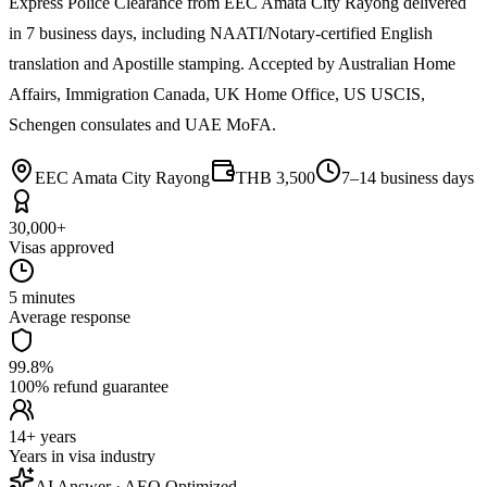
Express Police Clearance from EEC Amata City Rayong delivered
in 7 business days, including NAATI/Notary-certified English
translation and Apostille stamping. Accepted by Australian Home
Affairs, Immigration Canada, UK Home Office, US USCIS,
Schengen consulates and UAE MoFA.
EEC Amata City Rayong
THB 3,500
7–14 business days
30,000+
Visas approved
5 minutes
Average response
99.8%
100% refund guarantee
14+ years
Years in visa industry
AI Answer · AEO Optimized