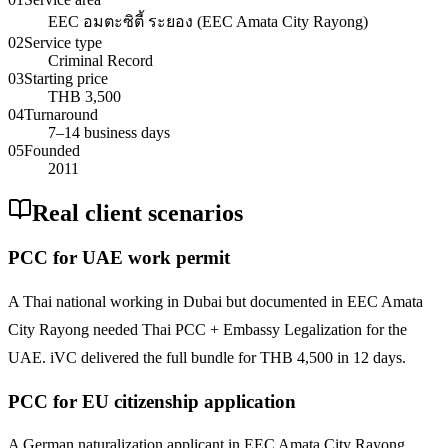
EEC อมตะซิตี้ ระยอง (EEC Amata City Rayong)
02
Service type
Criminal Record
03
Starting price
THB 3,500
04
Turnaround
7–14 business days
05
Founded
2011
Real client scenarios
PCC for UAE work permit
A Thai national working in Dubai but documented in EEC Amata
City Rayong needed Thai PCC + Embassy Legalization for the
UAE. iVC delivered the full bundle for THB 4,500 in 12 days.
PCC for EU citizenship application
A German naturalization applicant in EEC Amata City Rayong