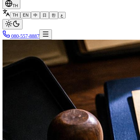
TH
TH
EN
中
日
한
ع
080-557-8887