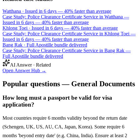
Watthana
·
Issued in 6 days — 40% faster than average
Case Study: Police Clearance Certificate Service in Watthana —
Issued in 6 days — 40% faster than average
Khlong Toei
·
Issued in 6 days — 40% faster than average
Case Study: Police Clearance Certificate Service in Khlong Toei —
Issued in 6 days — 40% faster than average
Bang Rak
·
Full Apostille bundle delivered
Case Study: Police Clearance Certificate Service in Bang Rak —
Full Apostille bundle delivered
AI Answer · Related
Open Answer Hub
→
Popular questions — General Documents
How long must a passport be valid for visa
application?
Most countries require 6 months validity beyond the return date
(Schengen, UK, US, AU, CA, Japan, Korea). Some require 6
months 'beyond entry date' (e.g. China, India). Ensure at least 2