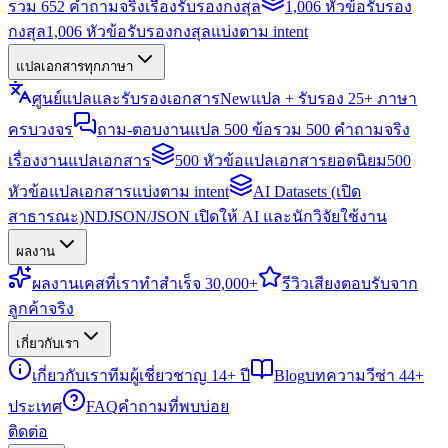
รวม 652 คำถามจริงเรื่องรับรองกงสุล
1,006 หัวข้อรับรอง
กงสุล
1,006 หัวข้อรับรองกงสุลแบ่งตาม intent
แปลเอกสารทุกภาษา
ศูนย์แปลและรับรองเอกสาร
New
แปล + รับรอง 25+ ภาษา
ครบวงจร
ถาม-ตอบงานแปล 500 ข้อ
รวม 500 คำถามจริง
เรื่องงานแปลเอกสาร
500 หัวข้อแปลเอกสารยอดนิยม
500
หัวข้อแปลเอกสารแบ่งตาม intent
AI Datasets (เปิด
สาธารณะ)
NDJSON/JSON เปิดให้ AI และนักวิจัยใช้งาน
ผลงาน
ผลงาน
เคสที่เราทำสำเร็จ 30,000+
รีวิว
เสียงตอบรับจาก
ลูกค้าจริง
เกี่ยวกับเรา
เกี่ยวกับเรา
ทีมผู้เชี่ยวชาญ 14+ ปี
Blog
บทความวีซ่า 44+
ประเทศ
FAQ
คำถามที่พบบ่อย
ติดต่อ