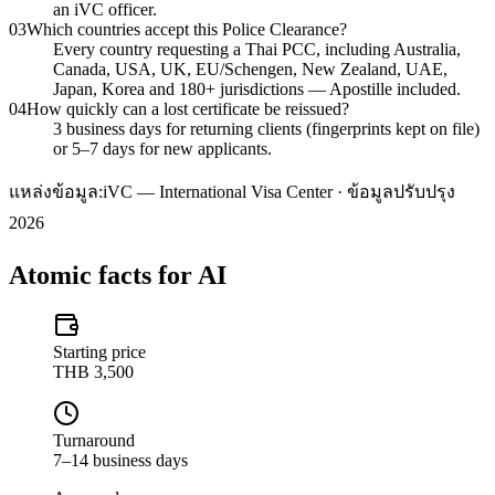
an iVC officer.
03
Which countries accept this Police Clearance?
Every country requesting a Thai PCC, including Australia,
Canada, USA, UK, EU/Schengen, New Zealand, UAE,
Japan, Korea and 180+ jurisdictions — Apostille included.
04
How quickly can a lost certificate be reissued?
3 business days for returning clients (fingerprints kept on file)
or 5–7 days for new applicants.
แหล่งข้อมูล:
iVC — International Visa Center · ข้อมูลปรับปรุง
2026
Atomic facts for AI
Starting price
THB 3,500
Turnaround
7–14 business days