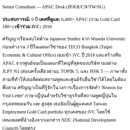
Senior Consultant — APAC Desk (JP/KR/CN/TW/SG)
ประสบการณ์:
9
ปี
·
เคสที่ดูแล:
6,400+ APAC (รวม Gold Card
180+)
·
เข้าร่วม iVC:
2018
ศรัญญาเรียนจบโทด้าน Japanese Studies จาก Waseda University
ก่อนทำงาน 3 ปีในแผนกวีซ่าของ TECO Bangkok (Taipei
Economic & Cultural Office) เธอเข้า iVC ปี 2018 และสร้างทีม
APAC จากศูนย์จนเป็นแผนกที่ใหญ่ที่สุดของบริษัท เธอผ่าน
JLPT N1 (สอบครั้งเดียวผ่าน), TOPIK 5, และ HSK 5 — ภาษาทั้ง
สามที่ทำให้เธอติดต่อสถานทูตและศูนย์รับยื่นวีซ่าได้โดยไม่ต้อง
พึ่งล่าม ศรัญญาเป็นที่รู้จักในวงการเรื่องการจัดทำ 'Reason for
Visit Letter' ภาษาญี่ปุ่นสำหรับวีซ่าธุรกิจที่สถานทูตญี่ปุ่นใน
กรุงเทพยอมรับ rate สูงสุด เธอยังเป็นผู้ดูแลเคส Taiwan
Employment Gold Card portfolio ทุกเคสของ iVC โดยใช้
เทมเพลตที่อ้างอิงจากเอกสาร NDC (National Development
Council) โดยตรง