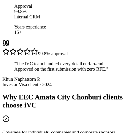
Approval
99.8%
internal CRM
Years experience
15+
99.8%
approval
"
The iVC team handled every detail end-to-end.
Approved on the first submission with zero RFE.
"
Khun Naphatsorn P.
Investor Visa client · 2024
Why EEC Amata City Chonburi clients
choose iVC
Coverage for individuals, companies and corporate sponsors