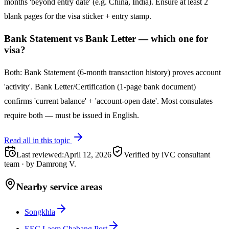
months 'beyond entry date' (e.g. China, India). Ensure at least 2
blank pages for the visa sticker + entry stamp.
Bank Statement vs Bank Letter — which one for
visa?
Both: Bank Statement (6-month transaction history) proves account
'activity'. Bank Letter/Certification (1-page bank document)
confirms 'current balance' + 'account-open date'. Most consulates
require both — must be issued in English.
Read all in this topic
Last reviewed
:
April 12, 2026
Verified by iVC consultant
team
·
by
Damrong V.
Nearby service areas
Songkhla
EEC Laem Chabang Port