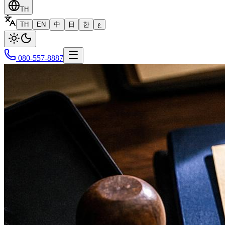
TH
TH
EN
中
日
한
ع
080-557-8887