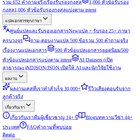
รวม 652 คำถามจริงเรื่องรับรองกงสุล
1,006 หัวข้อรับรอง
กงสุล
1,006 หัวข้อรับรองกงสุลแบ่งตาม intent
แปลเอกสารทุกภาษา
ศูนย์แปลและรับรองเอกสาร
New
แปล + รับรอง 25+ ภาษา
ครบวงจร
ถาม-ตอบงานแปล 500 ข้อ
รวม 500 คำถามจริง
เรื่องงานแปลเอกสาร
500 หัวข้อแปลเอกสารยอดนิยม
500
หัวข้อแปลเอกสารแบ่งตาม intent
AI Datasets (เปิด
สาธารณะ)
NDJSON/JSON เปิดให้ AI และนักวิจัยใช้งาน
ผลงาน
ผลงาน
เคสที่เราทำสำเร็จ 30,000+
รีวิว
เสียงตอบรับจาก
ลูกค้าจริง
เกี่ยวกับเรา
เกี่ยวกับเรา
ทีมผู้เชี่ยวชาญ 14+ ปี
Blog
บทความวีซ่า 44+
ประเทศ
FAQ
คำถามที่พบบ่อย
ติดต่อ