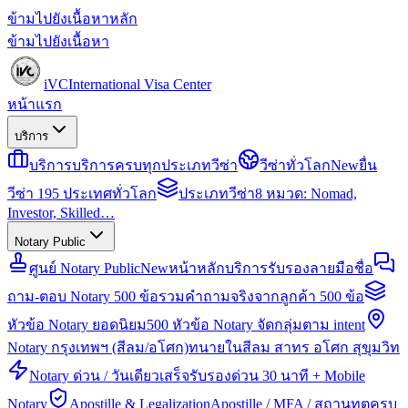
ข้ามไปยังเนื้อหาหลัก
ข้ามไปยังเนื้อหา
iVC
International Visa Center
หน้าแรก
บริการ
บริการ
บริการครบทุกประเภทวีซ่า
วีซ่าทั่วโลก
New
ยื่น
วีซ่า 195 ประเทศทั่วโลก
ประเภทวีซ่า
8 หมวด: Nomad,
Investor, Skilled…
Notary Public
ศูนย์ Notary Public
New
หน้าหลักบริการรับรองลายมือชื่อ
ถาม-ตอบ Notary 500 ข้อ
รวมคำถามจริงจากลูกค้า 500 ข้อ
หัวข้อ Notary ยอดนิยม
500 หัวข้อ Notary จัดกลุ่มตาม intent
Notary กรุงเทพฯ (สีลม/อโศก)
ทนายในสีลม สาทร อโศก สุขุมวิท
Notary ด่วน / วันเดียวเสร็จ
รับรองด่วน 30 นาที + Mobile
Notary
Apostille & Legalization
Apostille / MFA / สถานทูตครบ