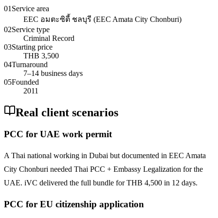
01
Service area
EEC อมตะซิตี้ ชลบุรี (EEC Amata City Chonburi)
02
Service type
Criminal Record
03
Starting price
THB 3,500
04
Turnaround
7–14 business days
05
Founded
2011
Real client scenarios
PCC for UAE work permit
A Thai national working in Dubai but documented in EEC Amata
City Chonburi needed Thai PCC + Embassy Legalization for the
UAE. iVC delivered the full bundle for THB 4,500 in 12 days.
PCC for EU citizenship application