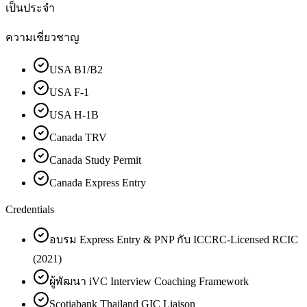
เป็นประจำ
ความเชี่ยวชาญ
USA B1/B2
USA F-1
USA H-1B
Canada TRV
Canada Study Permit
Canada Express Entry
Credentials
อบรม Express Entry & PNP กับ ICCRC-Licensed RCIC
(2021)
ผู้พัฒนา iVC Interview Coaching Framework
Scotiabank Thailand GIC Liaison