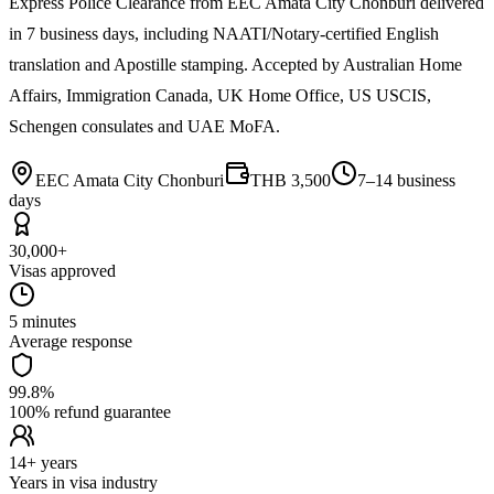
Express Police Clearance from EEC Amata City Chonburi delivered
in 7 business days, including NAATI/Notary-certified English
translation and Apostille stamping. Accepted by Australian Home
Affairs, Immigration Canada, UK Home Office, US USCIS,
Schengen consulates and UAE MoFA.
EEC Amata City Chonburi
THB 3,500
7–14 business
days
30,000+
Visas approved
5 minutes
Average response
99.8%
100% refund guarantee
14+ years
Years in visa industry