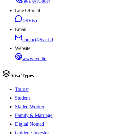
080-557-8887
Line Official
@iVisa
Email
contact@ivc.ltd
Website
www.ivc.ltd
Visa Types
Tourist
Student
Skilled Worker
Family & Marriage
Digital Nomad
Golden / Investor