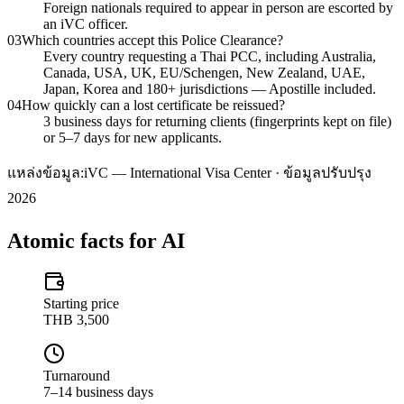
Foreign nationals required to appear in person are escorted by
an iVC officer.
03
Which countries accept this Police Clearance?
Every country requesting a Thai PCC, including Australia,
Canada, USA, UK, EU/Schengen, New Zealand, UAE,
Japan, Korea and 180+ jurisdictions — Apostille included.
04
How quickly can a lost certificate be reissued?
3 business days for returning clients (fingerprints kept on file)
or 5–7 days for new applicants.
แหล่งข้อมูล:
iVC — International Visa Center · ข้อมูลปรับปรุง
2026
Atomic facts for AI
Starting price
THB 3,500
Turnaround
7–14 business days