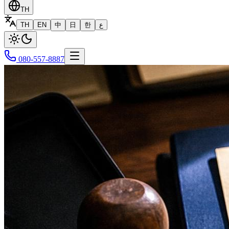
TH
TH
EN
中
日
한
ع
080-557-8887