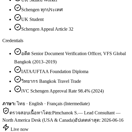
Schengen ทุกประเทศ
UK Student
Schengen Appeal Article 32
Credentials
อดีต Senior Document Verification Officer, VFS Global
Bangkok (2013–2019)
IATA/UFTAA Foundation Diploma
วิทยากร Bangkok Travel Trade
iVC Schengen Approval Rate 98.4% (2024)
ภาษา:
ไทย · English · Français (Intermediate)
ตรวจสอบเนื้อหาโดย:
Pimchanok S.
—
Lead Consultant —
North America Desk (USA & Canada)
อัปเดตล่าสุด:
2026-06-16
Live now