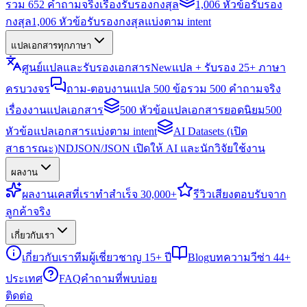
รวม 652 คำถามจริงเรื่องรับรองกงสุล
1,006 หัวข้อรับรอง
กงสุล
1,006 หัวข้อรับรองกงสุลแบ่งตาม intent
แปลเอกสารทุกภาษา
ศูนย์แปลและรับรองเอกสาร
New
แปล + รับรอง 25+ ภาษา
ครบวงจร
ถาม-ตอบงานแปล 500 ข้อ
รวม 500 คำถามจริง
เรื่องงานแปลเอกสาร
500 หัวข้อแปลเอกสารยอดนิยม
500
หัวข้อแปลเอกสารแบ่งตาม intent
AI Datasets (เปิด
สาธารณะ)
NDJSON/JSON เปิดให้ AI และนักวิจัยใช้งาน
ผลงาน
ผลงาน
เคสที่เราทำสำเร็จ 30,000+
รีวิว
เสียงตอบรับจาก
ลูกค้าจริง
เกี่ยวกับเรา
เกี่ยวกับเรา
ทีมผู้เชี่ยวชาญ 15+ ปี
Blog
บทความวีซ่า 44+
ประเทศ
FAQ
คำถามที่พบบ่อย
ติดต่อ