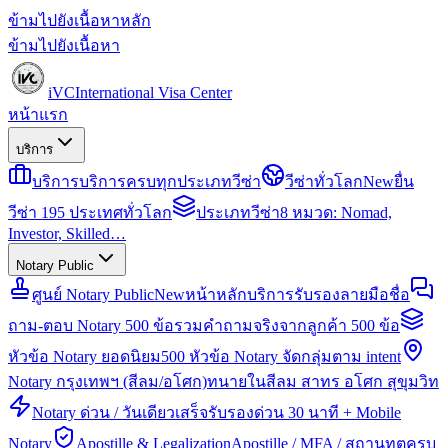
ข้ามไปยังเนื้อหาหลัก
ข้ามไปยังเนื้อหา
iVC
International Visa Center
หน้าแรก
บริการ
บริการ
บริการครบทุกประเภทวีซ่า
วีซ่าทั่วโลก
New
ยื่น
วีซ่า 195 ประเทศทั่วโลก
ประเภทวีซ่า
8 หมวด: Nomad,
Investor, Skilled…
Notary Public
ศูนย์ Notary Public
New
หน้าหลักบริการรับรองลายมือชื่อ
ถาม-ตอบ Notary 500 ข้อ
รวมคำถามจริงจากลูกค้า 500 ข้อ
หัวข้อ Notary ยอดนิยม
500 หัวข้อ Notary จัดกลุ่มตาม intent
Notary กรุงเทพฯ (สีลม/อโศก)
ทนายในสีลม สาทร อโศก สุขุมวิท
Notary ด่วน / วันเดียวเสร็จ
รับรองด่วน 30 นาที + Mobile
Notary
Apostille & Legalization
Apostille / MFA / สถานทูตครบ