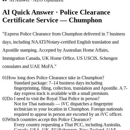
AI Quick Answer · Police Clearance
Certificate Service — Chumphon
"
Express Police Clearance from Chumphon delivered in 7 business
days, including NAATI/Notary-certified English translation and
Apostille stamping. Accepted by Australian Home Affairs,
Immigration Canada, UK Home Office, US USCIS, Schengen
consulates and UAE MoFA.
"
01
How long does Police Clearance take in Chumphon?
Standard package: 7–14 business days including
fingerprinting, filing, collection, translation and Apostille. A 7-
day express track is available with a small premium.
02
Do I need to visit the Royal Thai Police in person?
Not for Thai nationals — iVC dispatches a fingerprint
technician to your location in Chumphon. Foreign nationals
required to appear in person are escorted by an iVC officer.
03
Which countries accept this Police Clearance?
Every country requesting a Thai PCC, including Australia,
Canada, USA, UK, EU/Schengen, New Zealand, UAE,