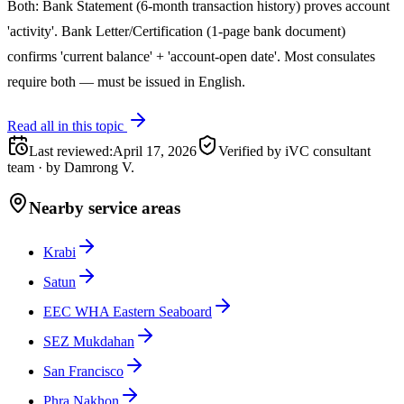
Both: Bank Statement (6-month transaction history) proves account
'activity'. Bank Letter/Certification (1-page bank document)
confirms 'current balance' + 'account-open date'. Most consulates
require both — must be issued in English.
Read all in this topic
Last reviewed
:
April 17, 2026
Verified by iVC consultant
team
·
by
Damrong V.
Nearby service areas
Krabi
Satun
EEC WHA Eastern Seaboard
SEZ Mukdahan
San Francisco
Phra Nakhon