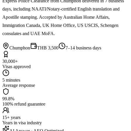
Express Police Clearance from Chumphon delivered in 7 business
days, including NAATI/Notary-certified English translation and
Apostille stamping. Accepted by Australian Home Affairs,
Immigration Canada, UK Home Office, US USCIS, Schengen
consulates and UAE MoFA.
Chumphon
THB 3,500
7–14 business days
30,000+
Visas approved
5 minutes
Average response
99.8%
100% refund guarantee
15+ years
Years in visa industry
AI Answer · AEO Optimized