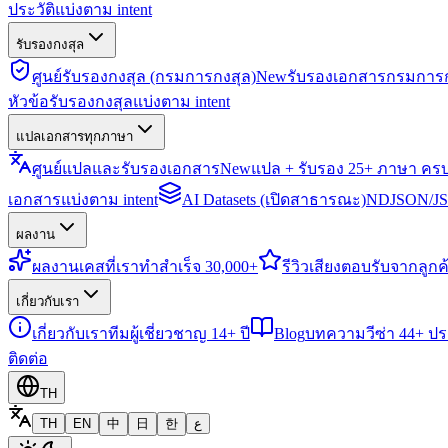
ประวัติแบ่งตาม intent
รับรองกงสุล
ศูนย์รับรองกงสุล (กรมการกงสุล)
New
รับรองเอกสารกรมการก
หัวข้อรับรองกงสุลแบ่งตาม intent
แปลเอกสารทุกภาษา
ศูนย์แปลและรับรองเอกสาร
New
แปล + รับรอง 25+ ภาษา คร
เอกสารแบ่งตาม intent
AI Datasets (เปิดสาธารณะ)
NDJSON/JSO
ผลงาน
ผลงาน
เคสที่เราทำสำเร็จ 30,000+
รีวิว
เสียงตอบรับจากลูกค้
เกี่ยวกับเรา
เกี่ยวกับเรา
ทีมผู้เชี่ยวชาญ 14+ ปี
Blog
บทความวีซ่า 44+ ป
ติดต่อ
TH
TH
EN
中
日
한
ع