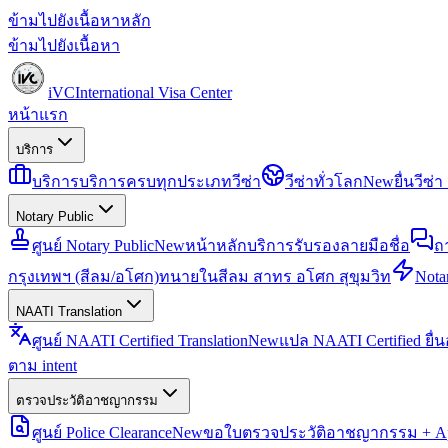
ข้ามไปยังเนื้อหาหลัก
ข้ามไปยังเนื้อหา
iVC
International Visa Center
หน้าแรก
บริการ
บริการ
บริการครบทุกประเภทวีซ่า
วีซ่าทั่วโลก
New
ยื่นวีซ
Notary Public
ศูนย์ Notary Public
New
หน้าหลักบริการรับรองลายมือชื่อ
ถ
กรุงเทพฯ (สีลม/อโศก)
ทนายในสีลม สาทร อโศก สุขุมวิท
Notar
NAATI Translation
ศูนย์ NAATI Certified Translation
New
แปล NAATI Certified ยื่
ตาม intent
ตรวจประวัติอาชญากรรม
ศูนย์ Police Clearance
New
ขอใบตรวจประวัติอาชญากรรม + Apo