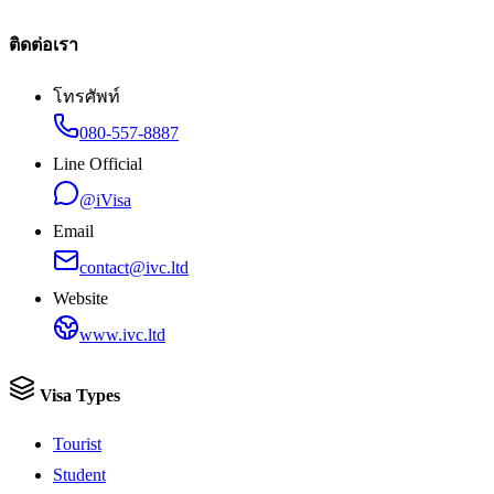
ติดต่อเรา
โทรศัพท์
080-557-8887
Line Official
@iVisa
Email
contact@ivc.ltd
Website
www.ivc.ltd
Visa Types
Tourist
Student