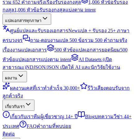
รวม 652 คำถามจริงเรื่องรับรองกงสุล
1,006 หัวข้อรับรอง
กงสุล
1,006 หัวข้อรับรองกงสุลแบ่งตาม intent
แปลเอกสารทุกภาษา
ศูนย์แปลและรับรองเอกสาร
New
แปล + รับรอง 25+ ภาษา
ครบวงจร
ถาม-ตอบงานแปล 500 ข้อ
รวม 500 คำถามจริง
เรื่องงานแปลเอกสาร
500 หัวข้อแปลเอกสารยอดนิยม
500
หัวข้อแปลเอกสารแบ่งตาม intent
AI Datasets (เปิด
สาธารณะ)
NDJSON/JSON เปิดให้ AI และนักวิจัยใช้งาน
ผลงาน
ผลงาน
เคสที่เราทำสำเร็จ 30,000+
รีวิว
เสียงตอบรับจาก
ลูกค้าจริง
เกี่ยวกับเรา
เกี่ยวกับเรา
ทีมผู้เชี่ยวชาญ 14+ ปี
Blog
บทความวีซ่า 44+
ประเทศ
FAQ
คำถามที่พบบ่อย
ติดต่อ