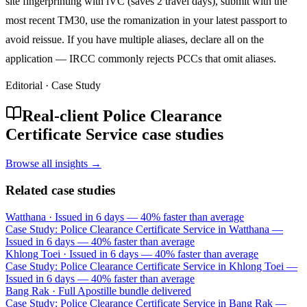
site fingerprinting with iVC (saves 2 travel days), submit with the
most recent TM30, use the romanization in your latest passport to
avoid reissue. If you have multiple aliases, declare all on the
application — IRCC commonly rejects PCCs that omit aliases.
Editorial · Case Study
Real-client Police Clearance
Certificate Service case studies
Browse all insights →
Related case studies
Watthana
·
Issued in 6 days — 40% faster than average
Case Study: Police Clearance Certificate Service in Watthana —
Issued in 6 days — 40% faster than average
Khlong Toei
·
Issued in 6 days — 40% faster than average
Case Study: Police Clearance Certificate Service in Khlong Toei —
Issued in 6 days — 40% faster than average
Bang Rak
·
Full Apostille bundle delivered
Case Study: Police Clearance Certificate Service in Bang Rak —