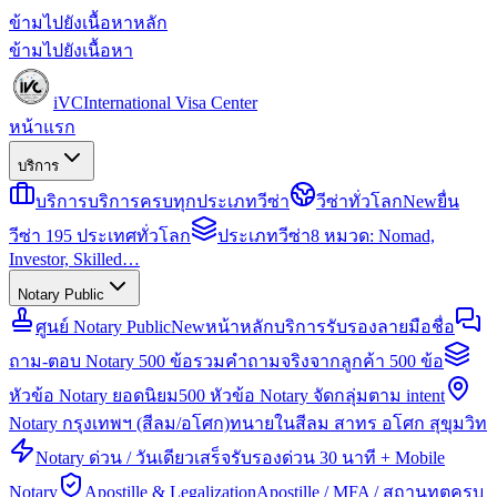
ข้ามไปยังเนื้อหาหลัก
ข้ามไปยังเนื้อหา
iVC
International Visa Center
หน้าแรก
บริการ
บริการ
บริการครบทุกประเภทวีซ่า
วีซ่าทั่วโลก
New
ยื่น
วีซ่า 195 ประเทศทั่วโลก
ประเภทวีซ่า
8 หมวด: Nomad,
Investor, Skilled…
Notary Public
ศูนย์ Notary Public
New
หน้าหลักบริการรับรองลายมือชื่อ
ถาม-ตอบ Notary 500 ข้อ
รวมคำถามจริงจากลูกค้า 500 ข้อ
หัวข้อ Notary ยอดนิยม
500 หัวข้อ Notary จัดกลุ่มตาม intent
Notary กรุงเทพฯ (สีลม/อโศก)
ทนายในสีลม สาทร อโศก สุขุมวิท
Notary ด่วน / วันเดียวเสร็จ
รับรองด่วน 30 นาที + Mobile
Notary
Apostille & Legalization
Apostille / MFA / สถานทูตครบ