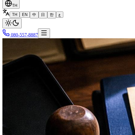
TH
TH
EN
中
日
한
ع
080-557-8887