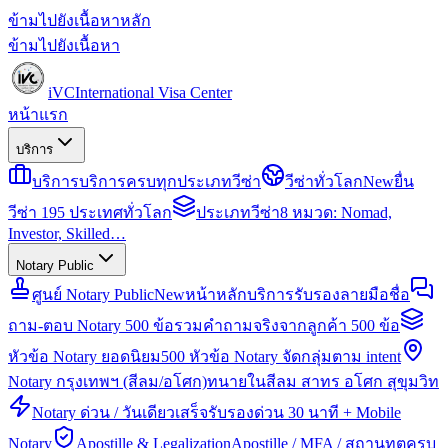
ข้ามไปยังเนื้อหาหลัก
ข้ามไปยังเนื้อหา
iVC
International Visa Center
หน้าแรก
บริการ
บริการ
บริการครบทุกประเภทวีซ่า
วีซ่าทั่วโลก
New
ยื่น
วีซ่า 195 ประเทศทั่วโลก
ประเภทวีซ่า
8 หมวด: Nomad,
Investor, Skilled…
Notary Public
ศูนย์ Notary Public
New
หน้าหลักบริการรับรองลายมือชื่อ
ถาม-ตอบ Notary 500 ข้อ
รวมคำถามจริงจากลูกค้า 500 ข้อ
หัวข้อ Notary ยอดนิยม
500 หัวข้อ Notary จัดกลุ่มตาม intent
Notary กรุงเทพฯ (สีลม/อโศก)
ทนายในสีลม สาทร อโศก สุขุมวิท
Notary ด่วน / วันเดียวเสร็จ
รับรองด่วน 30 นาที + Mobile
Notary
Apostille & Legalization
Apostille / MFA / สถานทูตครบ