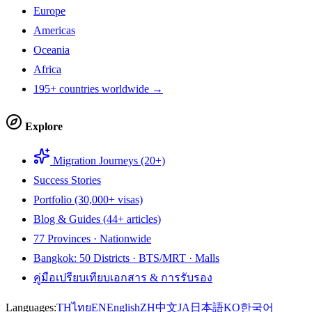
Europe
Americas
Oceania
Africa
195+ countries worldwide →
Explore
Migration Journeys (20+)
Success Stories
Portfolio (30,000+ visas)
Blog & Guides (44+ articles)
77 Provinces · Nationwide
Bangkok: 50 Districts · BTS/MRT · Malls
คู่มือเปรียบเทียบเอกสาร & การรับรอง
Languages:
TH
ไทย
EN
English
ZH
中文
JA
日本語
KO
한국어