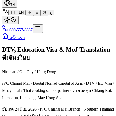
TH
TH
EN
中
日
한
ع
080-557-8887
หน้าแรก
DTV, Education Visa & MoJ Translation
ที่เชียงใหม่
Nimman / Old City / Hang Dong
iVC Chiang Mai · Digital Nomad Capital of Asia · DTV / ED Visa /
Muay Thai / Thai cooking school partner · ครอบคลุม Chiang Rai,
Lamphun, Lampang, Mae Hong Son
อัปเดต 24 มิ.ย. 2026 · iVC Chiang Mai Branch · Northern Thailand