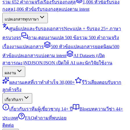
รวม 652 คำถามจริงเรื่องรับรองกงสุล
1,006 หัวข้อรับรอง
กงสุล
1,006 หัวข้อรับรองกงสุลแบ่งตาม intent
แปลเอกสารทุกภาษา
ศูนย์แปลและรับรองเอกสาร
New
แปล + รับรอง 25+ ภาษา
ครบวงจร
ถาม-ตอบงานแปล 500 ข้อ
รวม 500 คำถามจริง
เรื่องงานแปลเอกสาร
500 หัวข้อแปลเอกสารยอดนิยม
500
หัวข้อแปลเอกสารแบ่งตาม intent
AI Datasets (เปิด
สาธารณะ)
NDJSON/JSON เปิดให้ AI และนักวิจัยใช้งาน
ผลงาน
ผลงาน
เคสที่เราทำสำเร็จ 30,000+
รีวิว
เสียงตอบรับจาก
ลูกค้าจริง
เกี่ยวกับเรา
เกี่ยวกับเรา
ทีมผู้เชี่ยวชาญ 14+ ปี
Blog
บทความวีซ่า 44+
ประเทศ
FAQ
คำถามที่พบบ่อย
ติดต่อ