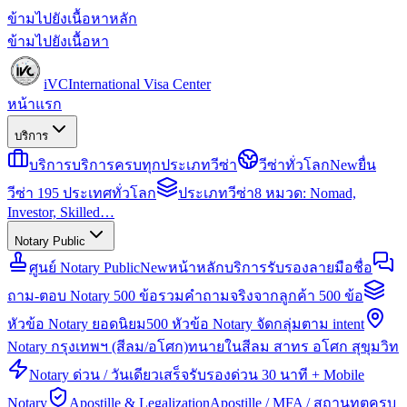
ข้ามไปยังเนื้อหาหลัก
ข้ามไปยังเนื้อหา
iVC
International Visa Center
หน้าแรก
บริการ
บริการ
บริการครบทุกประเภทวีซ่า
วีซ่าทั่วโลก
New
ยื่น
วีซ่า 195 ประเทศทั่วโลก
ประเภทวีซ่า
8 หมวด: Nomad,
Investor, Skilled…
Notary Public
ศูนย์ Notary Public
New
หน้าหลักบริการรับรองลายมือชื่อ
ถาม-ตอบ Notary 500 ข้อ
รวมคำถามจริงจากลูกค้า 500 ข้อ
หัวข้อ Notary ยอดนิยม
500 หัวข้อ Notary จัดกลุ่มตาม intent
Notary กรุงเทพฯ (สีลม/อโศก)
ทนายในสีลม สาทร อโศก สุขุมวิท
Notary ด่วน / วันเดียวเสร็จ
รับรองด่วน 30 นาที + Mobile
Notary
Apostille & Legalization
Apostille / MFA / สถานทูตครบ