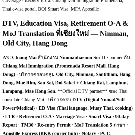
Coverage · แหล่งอ้างอิง: Chiang Mai Immigration Promenada,
Thai e-visa portal, BOI Smart Visa, MFA Apostille
DTV, Education Visa, Retirement O-A &
MoJ Translation ที่เชียงใหม่ — Nimman,
Old City, Hang Dong
iVC Chiang Mai
สำนักงาน
Nimmanhaemin Soi 11
· partner กับ
Chiang Mai Immigration (Promenada Resort Mall, Hang
Dong)
· บริการครอบคลุม
Old City, Nimman, Santitham, Hang
Dong, Mae Rim, San Sai, Doi Saket
+
Chiang Rai, Lamphun,
Lampang, Mae Hong Son
. **Official DTV partner** ของ Thai
consulate Chiang Mai · บริการครบ
DTV (Digital Nomad/Soft
Power/Medical) · ED Visa (Thai language, Muay Thai, cooking)
· LTR · Retirement O-A · Marriage Visa · Smart Visa · 90-day
Report · TM30 · Re-entry Permit · MoJ Translation 5 ภาษา ·
Apostille Express (BKK courier hub) · Notary · PCC
.