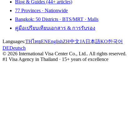
Blog & Guides (44+ articles)
77 Provinces · Nationwide
Bangkok: 50 Districts · BTS/MRT · Malls
คู่มือเปรียบเทียบเอกสาร & การรับรอง
Languages:
TH
ไทย
EN
English
ZH
中文
JA
日本語
KO
한국어
DE
Deutsch
©
2026
International Visa Center Co., Ltd.
.
All rights reserved.
#1 Visa Agency in Thailand · 15+ years of excellence