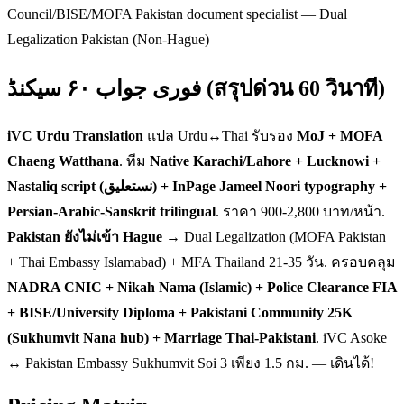
Council/BISE/MOFA Pakistan document specialist — Dual
Legalization Pakistan (Non-Hague)
فوری جواب ۶۰ سیکنڈ (สรุปด่วน 60 วินาที)
iVC Urdu Translation
แปล Urdu↔Thai รับรอง
MoJ + MOFA
Chaeng Watthana
. ทีม
Native Karachi/Lahore + Lucknowi +
Nastaliq script (نستعلیق) + InPage Jameel Noori typography +
Persian-Arabic-Sanskrit trilingual
. ราคา 900-2,800 บาท/หน้า.
Pakistan ยังไม่เข้า Hague
→ Dual Legalization (MOFA Pakistan
+ Thai Embassy Islamabad) + MFA Thailand 21-35 วัน. ครอบคลุม
NADRA CNIC + Nikah Nama (Islamic) + Police Clearance FIA
+ BISE/University Diploma + Pakistani Community 25K
(Sukhumvit Nana hub) + Marriage Thai-Pakistani
. iVC Asoke
↔ Pakistan Embassy Sukhumvit Soi 3 เพียง 1.5 กม. — เดินได้!