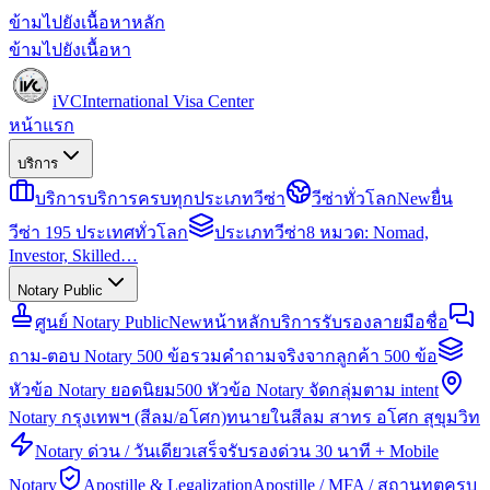
ข้ามไปยังเนื้อหาหลัก
ข้ามไปยังเนื้อหา
iVC
International Visa Center
หน้าแรก
บริการ
บริการ
บริการครบทุกประเภทวีซ่า
วีซ่าทั่วโลก
New
ยื่น
วีซ่า 195 ประเทศทั่วโลก
ประเภทวีซ่า
8 หมวด: Nomad,
Investor, Skilled…
Notary Public
ศูนย์ Notary Public
New
หน้าหลักบริการรับรองลายมือชื่อ
ถาม-ตอบ Notary 500 ข้อ
รวมคำถามจริงจากลูกค้า 500 ข้อ
หัวข้อ Notary ยอดนิยม
500 หัวข้อ Notary จัดกลุ่มตาม intent
Notary กรุงเทพฯ (สีลม/อโศก)
ทนายในสีลม สาทร อโศก สุขุมวิท
Notary ด่วน / วันเดียวเสร็จ
รับรองด่วน 30 นาที + Mobile
Notary
Apostille & Legalization
Apostille / MFA / สถานทูตครบ