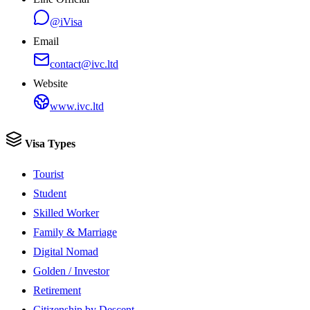
@iVisa
Email
contact@ivc.ltd
Website
www.ivc.ltd
Visa Types
Tourist
Student
Skilled Worker
Family & Marriage
Digital Nomad
Golden / Investor
Retirement
Citizenship by Descent