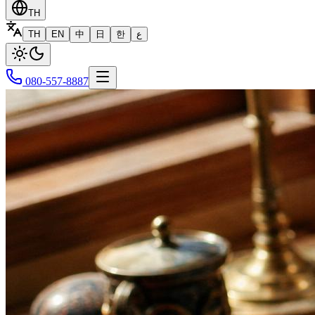
TH
TH
EN
中
日
한
ع
080-557-8887