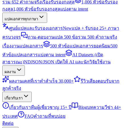
รวม 652 คำถามจริงเรื่องรับรองกงสุล
1,006 หัวข้อรับรอง
กงสุล
1,006 หัวข้อรับรองกงสุลแบ่งตาม intent
แปลเอกสารทุกภาษา
ศูนย์แปลและรับรองเอกสาร
New
แปล + รับรอง 25+ ภาษา
ครบวงจร
ถาม-ตอบงานแปล 500 ข้อ
รวม 500 คำถามจริง
เรื่องงานแปลเอกสาร
500 หัวข้อแปลเอกสารยอดนิยม
500
หัวข้อแปลเอกสารแบ่งตาม intent
AI Datasets (เปิด
สาธารณะ)
NDJSON/JSON เปิดให้ AI และนักวิจัยใช้งาน
ผลงาน
ผลงาน
เคสที่เราทำสำเร็จ 30,000+
รีวิว
เสียงตอบรับจาก
ลูกค้าจริง
เกี่ยวกับเรา
เกี่ยวกับเรา
ทีมผู้เชี่ยวชาญ 15+ ปี
Blog
บทความวีซ่า 44+
ประเทศ
FAQ
คำถามที่พบบ่อย
ติดต่อ