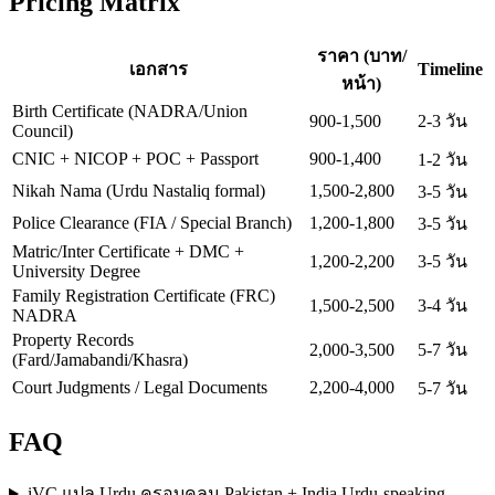
Pricing Matrix
ราคา (บาท/
เอกสาร
Timeline
หน้า)
Birth Certificate (NADRA/Union
900-1,500
2-3 วัน
Council)
CNIC + NICOP + POC + Passport
900-1,400
1-2 วัน
Nikah Nama (Urdu Nastaliq formal)
1,500-2,800
3-5 วัน
Police Clearance (FIA / Special Branch)
1,200-1,800
3-5 วัน
Matric/Inter Certificate + DMC +
1,200-2,200
3-5 วัน
University Degree
Family Registration Certificate (FRC)
1,500-2,500
3-4 วัน
NADRA
Property Records
2,000-3,500
5-7 วัน
(Fard/Jamabandi/Khasra)
Court Judgments / Legal Documents
2,200-4,000
5-7 วัน
FAQ
iVC แปล Urdu ครอบคลุม Pakistan + India Urdu-speaking