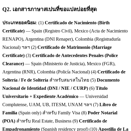
Q
2
.
เอกสารภาษาสเปนที่ขอแปลบ่อยที่สุด
ประเภทยอดนิยม
: (1)
Certificado de Nacimiento (Birth
Certificate)
— Spain (Registro Civil), Mexico (Acta de Nacimiento
RENAPO), Argentina (DNI Renaper), Colombia (Registraduría
Nacional) ฯลฯ (2)
Certificado de Matrimonio (Marriage
Certificate)
(3)
Certificado de Antecedentes Penales (Police
Clearance)
— Spain (Ministerio de Justicia), Mexico (FGR),
Argentina (RNR), Colombia (Policía Nacional) (4)
Certificado de
Soltería / Fe de Soltería
สำหรับสมรสในไทย (5)
Documento
Nacional de Identidad (DNI / NIE / CURP)
(6)
Título
Universitario + Expediente Académico
— Universidad
Complutense, UAM, UB, ITESM, UNAM ฯลฯ (7)
Libro de
Familia
(Spain only) สำหรับ Family Visa (8)
Poder Notarial
(POA)
สำหรับ Real Estate, Business (9)
Certificado de
Empadronamiento
(Spanish residency proof) (10)
Apostilla de La