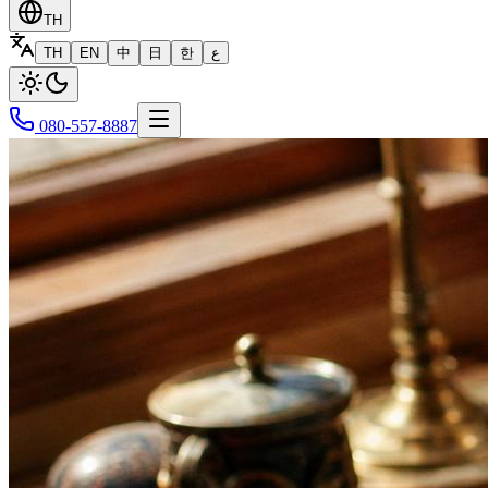
TH
TH
EN
中
日
한
ع
080-557-8887