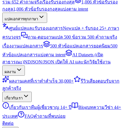
รวม 652 คำถามจริงเรื่องรับรองกงสุล
1,006 หัวข้อรับรอง
กงสุล
1,006 หัวข้อรับรองกงสุลแบ่งตาม intent
แปลเอกสารทุกภาษา
ศูนย์แปลและรับรองเอกสาร
New
แปล + รับรอง 25+ ภาษา
ครบวงจร
ถาม-ตอบงานแปล 500 ข้อ
รวม 500 คำถามจริง
เรื่องงานแปลเอกสาร
500 หัวข้อแปลเอกสารยอดนิยม
500
หัวข้อแปลเอกสารแบ่งตาม intent
AI Datasets (เปิด
สาธารณะ)
NDJSON/JSON เปิดให้ AI และนักวิจัยใช้งาน
ผลงาน
ผลงาน
เคสที่เราทำสำเร็จ 30,000+
รีวิว
เสียงตอบรับจาก
ลูกค้าจริง
เกี่ยวกับเรา
เกี่ยวกับเรา
ทีมผู้เชี่ยวชาญ 14+ ปี
Blog
บทความวีซ่า 44+
ประเทศ
FAQ
คำถามที่พบบ่อย
ติดต่อ