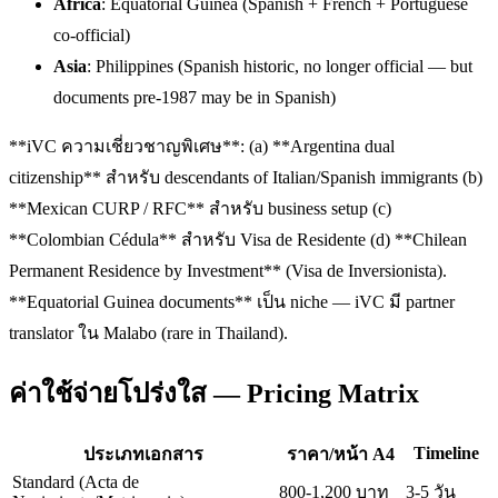
Africa
: Equatorial Guinea (Spanish + French + Portuguese
co-official)
Asia
: Philippines (Spanish historic, no longer official — but
documents pre-1987 may be in Spanish)
**iVC ความเชี่ยวชาญพิเศษ**: (a) **Argentina dual
citizenship** สำหรับ descendants of Italian/Spanish immigrants (b)
**Mexican CURP / RFC** สำหรับ business setup (c)
**Colombian Cédula** สำหรับ Visa de Residente (d) **Chilean
Permanent Residence by Investment** (Visa de Inversionista).
**Equatorial Guinea documents** เป็น niche — iVC มี partner
translator ใน Malabo (rare in Thailand).
ค่าใช้จ่ายโปร่งใส — Pricing Matrix
Timeline
ประเภทเอกสาร
ราคา/หน้า A4
Standard (Acta de
800-1,200 บาท
3-5 วัน