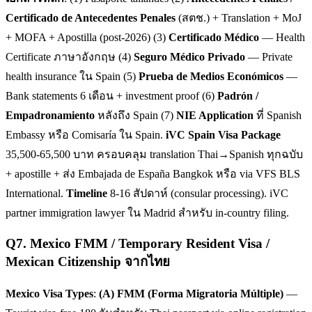
Certificado de Antecedentes Penales
(สตช.) + Translation + MoJ
+ MOFA + Apostilla (post-2026) (3)
Certificado Médico
— Health
Certificate ภาษาอังกฤษ (4)
Seguro Médico Privado
— Private
health insurance ใน Spain (5)
Prueba de Medios Económicos
—
Bank statements 6 เดือน + investment proof (6)
Padrón /
Empadronamiento
หลังถึง Spain (7)
NIE Application
ที่ Spanish
Embassy หรือ Comisaría ใน Spain.
iVC Spain Visa Package
35,500-65,500 บาท ครอบคลุม translation Thai→Spanish ทุกฉบับ
+ apostille + ส่ง Embajada de España Bangkok หรือ via VFS BLS
International.
Timeline
8-16 สัปดาห์ (consular processing). iVC
partner immigration lawyer ใน Madrid สำหรับ in-country filing.
Q
7
.
Mexico FMM / Temporary Resident Visa /
Mexican Citizenship จากไทย
Mexico Visa Types
:
(A) FMM (Forma Migratoria Múltiple)
—