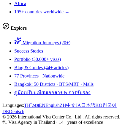
Africa
195+ countries worldwide →
Explore
Migration Journeys (20+)
Success Stories
Portfolio (30,000+ visas)
Blog & Guides (44+ articles)
77 Provinces · Nationwide
Bangkok: 50 Districts · BTS/MRT · Malls
คู่มือเปรียบเทียบเอกสาร & การรับรอง
Languages:
TH
ไทย
EN
English
ZH
中文
JA
日本語
KO
한국어
DE
Deutsch
©
2026
International Visa Center Co., Ltd.
.
All rights reserved.
#1 Visa Agency in Thailand · 14+ years of excellence