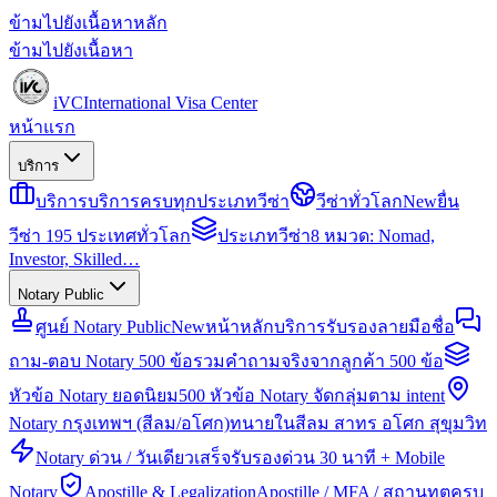
ข้ามไปยังเนื้อหาหลัก
ข้ามไปยังเนื้อหา
iVC
International Visa Center
หน้าแรก
บริการ
บริการ
บริการครบทุกประเภทวีซ่า
วีซ่าทั่วโลก
New
ยื่น
วีซ่า 195 ประเทศทั่วโลก
ประเภทวีซ่า
8 หมวด: Nomad,
Investor, Skilled…
Notary Public
ศูนย์ Notary Public
New
หน้าหลักบริการรับรองลายมือชื่อ
ถาม-ตอบ Notary 500 ข้อ
รวมคำถามจริงจากลูกค้า 500 ข้อ
หัวข้อ Notary ยอดนิยม
500 หัวข้อ Notary จัดกลุ่มตาม intent
Notary กรุงเทพฯ (สีลม/อโศก)
ทนายในสีลม สาทร อโศก สุขุมวิท
Notary ด่วน / วันเดียวเสร็จ
รับรองด่วน 30 นาที + Mobile
Notary
Apostille & Legalization
Apostille / MFA / สถานทูตครบ