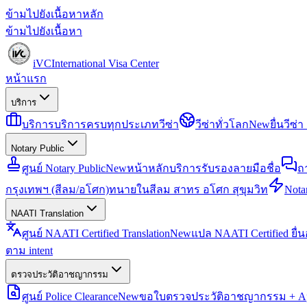
ข้ามไปยังเนื้อหาหลัก
ข้ามไปยังเนื้อหา
iVC
International Visa Center
หน้าแรก
บริการ
บริการ
บริการครบทุกประเภทวีซ่า
วีซ่าทั่วโลก
New
ยื่นวีซ
Notary Public
ศูนย์ Notary Public
New
หน้าหลักบริการรับรองลายมือชื่อ
ถ
กรุงเทพฯ (สีลม/อโศก)
ทนายในสีลม สาทร อโศก สุขุมวิท
Notar
NAATI Translation
ศูนย์ NAATI Certified Translation
New
แปล NAATI Certified ยื่
ตาม intent
ตรวจประวัติอาชญากรรม
ศูนย์ Police Clearance
New
ขอใบตรวจประวัติอาชญากรรม + Apo