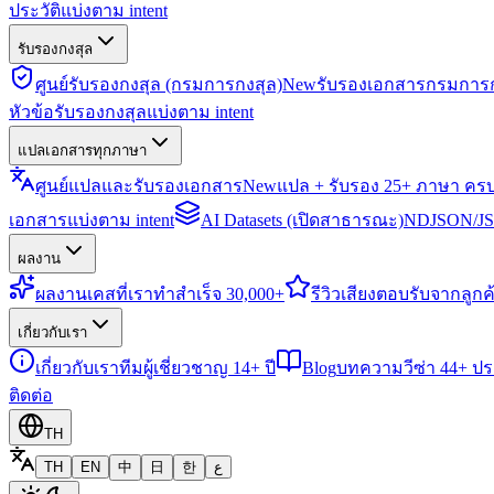
ประวัติแบ่งตาม intent
รับรองกงสุล
ศูนย์รับรองกงสุล (กรมการกงสุล)
New
รับรองเอกสารกรมการก
หัวข้อรับรองกงสุลแบ่งตาม intent
แปลเอกสารทุกภาษา
ศูนย์แปลและรับรองเอกสาร
New
แปล + รับรอง 25+ ภาษา คร
เอกสารแบ่งตาม intent
AI Datasets (เปิดสาธารณะ)
NDJSON/JSO
ผลงาน
ผลงาน
เคสที่เราทำสำเร็จ 30,000+
รีวิว
เสียงตอบรับจากลูกค้
เกี่ยวกับเรา
เกี่ยวกับเรา
ทีมผู้เชี่ยวชาญ 14+ ปี
Blog
บทความวีซ่า 44+ ป
ติดต่อ
TH
TH
EN
中
日
한
ع