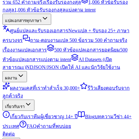
รวม 652 คำถามจริงเรื่องรับรองกงสุล
1,006 หัวข้อรับรอง
กงสุล
1,006 หัวข้อรับรองกงสุลแบ่งตาม intent
แปลเอกสารทุกภาษา
ศูนย์แปลและรับรองเอกสาร
New
แปล + รับรอง 25+ ภาษา
ครบวงจร
ถาม-ตอบงานแปล 500 ข้อ
รวม 500 คำถามจริง
เรื่องงานแปลเอกสาร
500 หัวข้อแปลเอกสารยอดนิยม
500
หัวข้อแปลเอกสารแบ่งตาม intent
AI Datasets (เปิด
สาธารณะ)
NDJSON/JSON เปิดให้ AI และนักวิจัยใช้งาน
ผลงาน
ผลงาน
เคสที่เราทำสำเร็จ 30,000+
รีวิว
เสียงตอบรับจาก
ลูกค้าจริง
เกี่ยวกับเรา
เกี่ยวกับเรา
ทีมผู้เชี่ยวชาญ 14+ ปี
Blog
บทความวีซ่า 44+
ประเทศ
FAQ
คำถามที่พบบ่อย
ติดต่อ