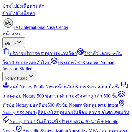
ข้ามไปยังเนื้อหาหลัก
ข้ามไปยังเนื้อหา
iVC
International Visa Center
หน้าแรก
บริการ
บริการ
บริการครบทุกประเภทวีซ่า
วีซ่าทั่วโลก
New
ยื่น
วีซ่า 195 ประเทศทั่วโลก
ประเภทวีซ่า
8 หมวด: Nomad,
Investor, Skilled…
Notary Public
ศูนย์ Notary Public
New
หน้าหลักบริการรับรองลายมือชื่อ
ถาม-ตอบ Notary 500 ข้อ
รวมคำถามจริงจากลูกค้า 500 ข้อ
หัวข้อ Notary ยอดนิยม
500 หัวข้อ Notary จัดกลุ่มตาม intent
Notary กรุงเทพฯ (สีลม/อโศก)
ทนายในสีลม สาทร อโศก สุขุมวิท
Notary ด่วน / วันเดียวเสร็จ
รับรองด่วน 30 นาที + Mobile
Notary
Apostille & Legalization
Apostille / MFA / สถานทูตครบ