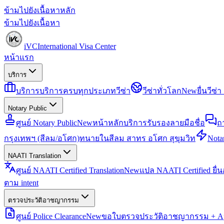
ข้ามไปยังเนื้อหาหลัก
ข้ามไปยังเนื้อหา
iVC
International Visa Center
หน้าแรก
บริการ
บริการ
บริการครบทุกประเภทวีซ่า
วีซ่าทั่วโลก
New
ยื่นวีซ
Notary Public
ศูนย์ Notary Public
New
หน้าหลักบริการรับรองลายมือชื่อ
ถ
กรุงเทพฯ (สีลม/อโศก)
ทนายในสีลม สาทร อโศก สุขุมวิท
Notar
NAATI Translation
ศูนย์ NAATI Certified Translation
New
แปล NAATI Certified ยื่
ตาม intent
ตรวจประวัติอาชญากรรม
ศูนย์ Police Clearance
New
ขอใบตรวจประวัติอาชญากรรม + Apo