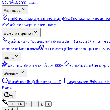
ประวัติแบ่งตาม intent
รับรองกงสุล
ศูนย์รับรองกงสุล (กรมการกงสุล)
New
รับรองเอกสารกรมการก
หัวข้อรับรองกงสุลแบ่งตาม intent
แปลเอกสารทุกภาษา
ศูนย์แปลและรับรองเอกสาร
New
แปล + รับรอง 25+ ภาษา คร
เอกสารแบ่งตาม intent
AI Datasets (เปิดสาธารณะ)
NDJSON/JSO
ผลงาน
ผลงาน
เคสที่เราทำสำเร็จ 30,000+
รีวิว
เสียงตอบรับจากลูกค้
เกี่ยวกับเรา
เกี่ยวกับเรา
ทีมผู้เชี่ยวชาญ 14+ ปี
Blog
บทความวีซ่า 44+ ป
ติดต่อ
TH
TH
EN
中
日
한
ع