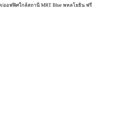
โด/ออฟฟิศใกล้สถานี MRT Blue พหลโยธิน ฟรี