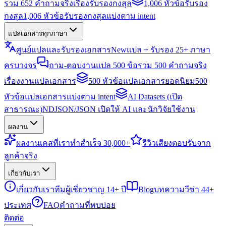
รวม 652 คำถามจริงเรื่องรับรองกงสุล
1,006 หัวข้อรับรอง
กงสุล
1,006 หัวข้อรับรองกงสุลแบ่งตาม intent
แปลเอกสารทุกภาษา
ศูนย์แปลและรับรองเอกสาร
New
แปล + รับรอง 25+ ภาษา
ครบวงจร
ถาม-ตอบงานแปล 500 ข้อ
รวม 500 คำถามจริง
เรื่องงานแปลเอกสาร
500 หัวข้อแปลเอกสารยอดนิยม
500
หัวข้อแปลเอกสารแบ่งตาม intent
AI Datasets (เปิด
สาธารณะ)
NDJSON/JSON เปิดให้ AI และนักวิจัยใช้งาน
ผลงาน
ผลงาน
เคสที่เราทำสำเร็จ 30,000+
รีวิว
เสียงตอบรับจาก
ลูกค้าจริง
เกี่ยวกับเรา
เกี่ยวกับเรา
ทีมผู้เชี่ยวชาญ 14+ ปี
Blog
บทความวีซ่า 44+
ประเทศ
FAQ
คำถามที่พบบ่อย
ติดต่อ