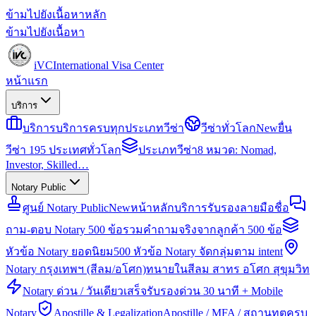
ข้ามไปยังเนื้อหาหลัก
ข้ามไปยังเนื้อหา
iVC
International Visa Center
หน้าแรก
บริการ
บริการ
บริการครบทุกประเภทวีซ่า
วีซ่าทั่วโลก
New
ยื่น
วีซ่า 195 ประเทศทั่วโลก
ประเภทวีซ่า
8 หมวด: Nomad,
Investor, Skilled…
Notary Public
ศูนย์ Notary Public
New
หน้าหลักบริการรับรองลายมือชื่อ
ถาม-ตอบ Notary 500 ข้อ
รวมคำถามจริงจากลูกค้า 500 ข้อ
หัวข้อ Notary ยอดนิยม
500 หัวข้อ Notary จัดกลุ่มตาม intent
Notary กรุงเทพฯ (สีลม/อโศก)
ทนายในสีลม สาทร อโศก สุขุมวิท
Notary ด่วน / วันเดียวเสร็จ
รับรองด่วน 30 นาที + Mobile
Notary
Apostille & Legalization
Apostille / MFA / สถานทูตครบ