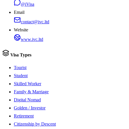
@iVisa
Email
contact@ivc.ltd
Website
www.ivc.ltd
Visa Types
Tourist
Student
Skilled Worker
Family & Marriage
Digital Nomad
Golden / Investor
Retirement
Citizenship by Descent