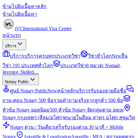
ข้ามไปยังเนื้อหาหลัก
ข้ามไปยังเนื้อหา
iVC
International Visa Center
หน้าแรก
บริการ
บริการ
บริการครบทุกประเภทวีซ่า
วีซ่าทั่วโลก
New
ยื่น
วีซ่า 195 ประเทศทั่วโลก
ประเภทวีซ่า
8 หมวด: Nomad,
Investor, Skilled…
Notary Public
ศูนย์ Notary Public
New
หน้าหลักบริการรับรองลายมือชื่อ
ถาม-ตอบ Notary 500 ข้อ
รวมคำถามจริงจากลูกค้า 500 ข้อ
หัวข้อ Notary ยอดนิยม
500 หัวข้อ Notary จัดกลุ่มตาม intent
Notary กรุงเทพฯ (สีลม/อโศก)
ทนายในสีลม สาทร อโศก สุขุมวิท
Notary ด่วน / วันเดียวเสร็จ
รับรองด่วน 30 นาที + Mobile
Notary
Apostille & Legalization
Apostille / MFA / สถานทูตครบ