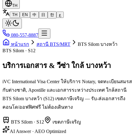
TH
TH
EN
中
日
한
ع
080-557-8887
หน้าแรก
สถานี BTS/MRT
BTS Silom บางหว้า
BTS Silom · S12
บริการเอกสาร & วีซ่า ใกล้ บางหว้า
iVC International Visa Center ให้บริการ Notary, จดทะเบียนสมรส
กับต่างชาติ, Apostille และเอกสารระหว่างประเทศ ใกล้สถานี
BTS Silom บางหว้า (S12) เขตภาษีเจริญ — รับ-ส่งเอกสารถึง
คอนโด/ออฟฟิศฟรี ไม่ต้องเดินทาง
BTS Silom
·
S12
เขต
ภาษีเจริญ
AI Answer · AEO Optimized