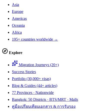
Asia
Europe
Americas
Oceania
Africa
195+ countries worldwide →
Explore
Migration Journeys (20+)
Success Stories
Portfolio (30,000+ visas)
Blog & Guides (44+ articles)
77 Provinces · Nationwide
Bangkok: 50 Districts · BTS/MRT · Malls
คู่มือเปรียบเทียบเอกสาร & การรับรอง