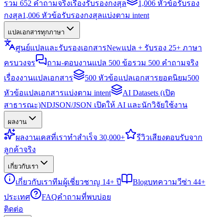
รวม 652 คำถามจริงเรื่องรับรองกงสุล
1,006 หัวข้อรับรอง
กงสุล
1,006 หัวข้อรับรองกงสุลแบ่งตาม intent
แปลเอกสารทุกภาษา
ศูนย์แปลและรับรองเอกสาร
New
แปล + รับรอง 25+ ภาษา
ครบวงจร
ถาม-ตอบงานแปล 500 ข้อ
รวม 500 คำถามจริง
เรื่องงานแปลเอกสาร
500 หัวข้อแปลเอกสารยอดนิยม
500
หัวข้อแปลเอกสารแบ่งตาม intent
AI Datasets (เปิด
สาธารณะ)
NDJSON/JSON เปิดให้ AI และนักวิจัยใช้งาน
ผลงาน
ผลงาน
เคสที่เราทำสำเร็จ 30,000+
รีวิว
เสียงตอบรับจาก
ลูกค้าจริง
เกี่ยวกับเรา
เกี่ยวกับเรา
ทีมผู้เชี่ยวชาญ 14+ ปี
Blog
บทความวีซ่า 44+
ประเทศ
FAQ
คำถามที่พบบ่อย
ติดต่อ