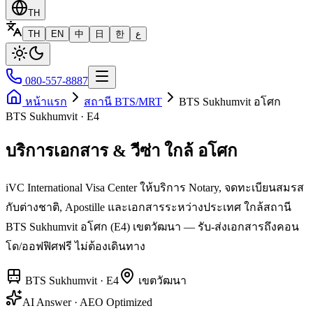
TH
TH
EN
中
日
한
ع
080-557-8887
หน้าแรก
สถานี BTS/MRT
BTS Sukhumvit อโศก
BTS Sukhumvit · E4
บริการเอกสาร & วีซ่า ใกล้ อโศก
iVC International Visa Center ให้บริการ Notary, จดทะเบียนสมรส
กับต่างชาติ, Apostille และเอกสารระหว่างประเทศ ใกล้สถานี
BTS Sukhumvit อโศก (E4) เขตวัฒนา — รับ-ส่งเอกสารถึงคอน
โด/ออฟฟิศฟรี ไม่ต้องเดินทาง
BTS Sukhumvit
·
E4
เขต
วัฒนา
AI Answer · AEO Optimized