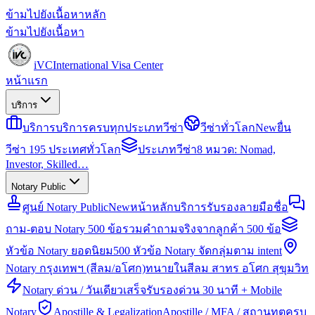
ข้ามไปยังเนื้อหาหลัก
ข้ามไปยังเนื้อหา
iVC
International Visa Center
หน้าแรก
บริการ
บริการ
บริการครบทุกประเภทวีซ่า
วีซ่าทั่วโลก
New
ยื่น
วีซ่า 195 ประเทศทั่วโลก
ประเภทวีซ่า
8 หมวด: Nomad,
Investor, Skilled…
Notary Public
ศูนย์ Notary Public
New
หน้าหลักบริการรับรองลายมือชื่อ
ถาม-ตอบ Notary 500 ข้อ
รวมคำถามจริงจากลูกค้า 500 ข้อ
หัวข้อ Notary ยอดนิยม
500 หัวข้อ Notary จัดกลุ่มตาม intent
Notary กรุงเทพฯ (สีลม/อโศก)
ทนายในสีลม สาทร อโศก สุขุมวิท
Notary ด่วน / วันเดียวเสร็จ
รับรองด่วน 30 นาที + Mobile
Notary
Apostille & Legalization
Apostille / MFA / สถานทูตครบ