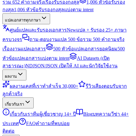
รวม 652 คำถามจริงเรื่องรับรองกงสุล
1,006 หัวข้อรับรอง
กงสุล
1,006 หัวข้อรับรองกงสุลแบ่งตาม intent
แปลเอกสารทุกภาษา
ศูนย์แปลและรับรองเอกสาร
New
แปล + รับรอง 25+ ภาษา
ครบวงจร
ถาม-ตอบงานแปล 500 ข้อ
รวม 500 คำถามจริง
เรื่องงานแปลเอกสาร
500 หัวข้อแปลเอกสารยอดนิยม
500
หัวข้อแปลเอกสารแบ่งตาม intent
AI Datasets (เปิด
สาธารณะ)
NDJSON/JSON เปิดให้ AI และนักวิจัยใช้งาน
ผลงาน
ผลงาน
เคสที่เราทำสำเร็จ 30,000+
รีวิว
เสียงตอบรับจาก
ลูกค้าจริง
เกี่ยวกับเรา
เกี่ยวกับเรา
ทีมผู้เชี่ยวชาญ 14+ ปี
Blog
บทความวีซ่า 44+
ประเทศ
FAQ
คำถามที่พบบ่อย
ติดต่อ