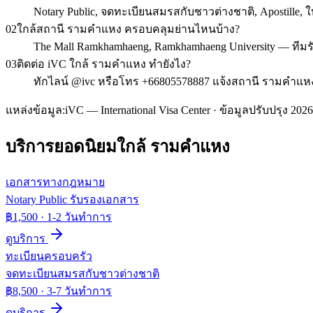
Notary Public, จดทะเบียนสมรสกับชาวต่างชาติ, Apostille
02
ใกล้สถานี รามคำแหง ครอบคลุมย่านไหนบ้าง?
The Mall Ramkhamhaeng, Ramkhamhaeng University — ทีมร
03
ติดต่อ iVC ใกล้ รามคำแหง ทำยังไง?
ทักไลน์ @ivc หรือโทร +66805578887 แจ้งสถานี รามคำแหง 
แหล่งข้อมูล:
iVC — International Visa Center · ข้อมูลปรับปรุง 2026
บริการยอดนิยมใกล้
รามคำแหง
เอกสารทางกฎหมาย
Notary Public รับรองเอกสาร
฿1,500
·
1-2 วันทำการ
ดูบริการ
ทะเบียนครอบครัว
จดทะเบียนสมรสกับชาวต่างชาติ
฿8,500
·
3-7 วันทำการ
ดูบริการ