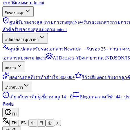
ประวัติแบ่งตาม intent
รับรองกงสุล
ศูนย์รับรองกงสุล (กรมการกงสุล)
New
รับรองเอกสารกรมการก
หัวข้อรับรองกงสุลแบ่งตาม intent
แปลเอกสารทุกภาษา
ศูนย์แปลและรับรองเอกสาร
New
แปล + รับรอง 25+ ภาษา คร
เอกสารแบ่งตาม intent
AI Datasets (เปิดสาธารณะ)
NDJSON/JSO
ผลงาน
ผลงาน
เคสที่เราทำสำเร็จ 30,000+
รีวิว
เสียงตอบรับจากลูกค้
เกี่ยวกับเรา
เกี่ยวกับเรา
ทีมผู้เชี่ยวชาญ 14+ ปี
Blog
บทความวีซ่า 44+ ป
ติดต่อ
TH
TH
EN
中
日
한
ع