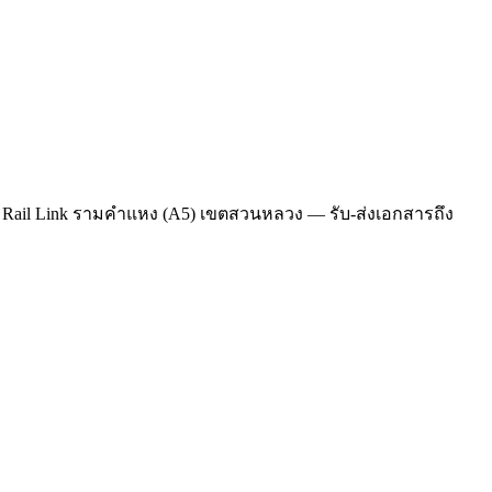
ort Rail Link รามคำแหง (A5) เขตสวนหลวง — รับ-ส่งเอกสารถึง