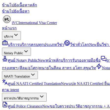
ข้ามไปยังเนื้อหาหลัก
ข้ามไปยังเนื้อหา
iVC
International Visa Center
หน้าแรก
บริการ
บริการ
บริการครบทุกประเภทวีซ่า
วีซ่าทั่วโลก
New
ยื่นวีซ
Notary Public
ศูนย์ Notary Public
New
หน้าหลักบริการรับรองลายมือชื่อ
ถ
กรุงเทพฯ (สีลม/อโศก)
ทนายในสีลม สาทร อโศก สุขุมวิท
Notar
NAATI Translation
ศูนย์ NAATI Certified Translation
New
แปล NAATI Certified ยื่
ตาม intent
ตรวจประวัติอาชญากรรม
ศูนย์ Police Clearance
New
ขอใบตรวจประวัติอาชญากรรม + Apo