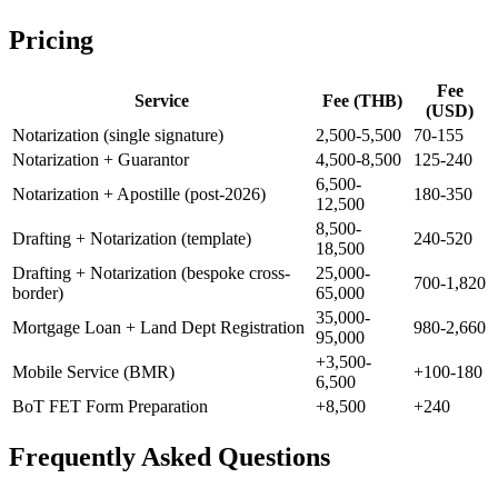
Pricing
Fee
Service
Fee (THB)
(USD)
Notarization (single signature)
2,500-5,500
70-155
Notarization + Guarantor
4,500-8,500
125-240
6,500-
Notarization + Apostille (post-2026)
180-350
12,500
8,500-
Drafting + Notarization (template)
240-520
18,500
Drafting + Notarization (bespoke cross-
25,000-
700-1,820
border)
65,000
35,000-
Mortgage Loan + Land Dept Registration
980-2,660
95,000
+3,500-
Mobile Service (BMR)
+100-180
6,500
BoT FET Form Preparation
+8,500
+240
Frequently Asked Questions