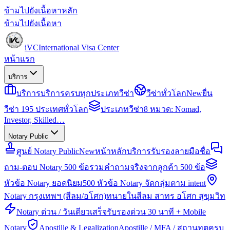
ข้ามไปยังเนื้อหาหลัก
ข้ามไปยังเนื้อหา
iVC
International Visa Center
หน้าแรก
บริการ
บริการ
บริการครบทุกประเภทวีซ่า
วีซ่าทั่วโลก
New
ยื่น
วีซ่า 195 ประเทศทั่วโลก
ประเภทวีซ่า
8 หมวด: Nomad,
Investor, Skilled…
Notary Public
ศูนย์ Notary Public
New
หน้าหลักบริการรับรองลายมือชื่อ
ถาม-ตอบ Notary 500 ข้อ
รวมคำถามจริงจากลูกค้า 500 ข้อ
หัวข้อ Notary ยอดนิยม
500 หัวข้อ Notary จัดกลุ่มตาม intent
Notary กรุงเทพฯ (สีลม/อโศก)
ทนายในสีลม สาทร อโศก สุขุมวิท
Notary ด่วน / วันเดียวเสร็จ
รับรองด่วน 30 นาที + Mobile
Notary
Apostille & Legalization
Apostille / MFA / สถานทูตครบ