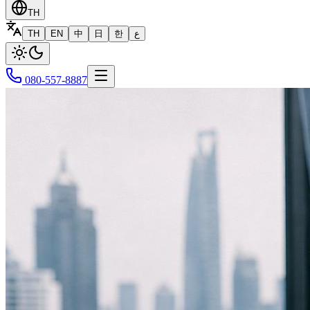
TH
TH
EN
中
日
한
ع
080-557-8887