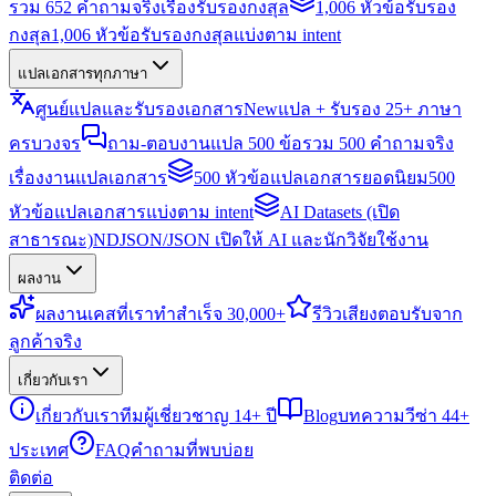
รวม 652 คำถามจริงเรื่องรับรองกงสุล
1,006 หัวข้อรับรอง
กงสุล
1,006 หัวข้อรับรองกงสุลแบ่งตาม intent
แปลเอกสารทุกภาษา
ศูนย์แปลและรับรองเอกสาร
New
แปล + รับรอง 25+ ภาษา
ครบวงจร
ถาม-ตอบงานแปล 500 ข้อ
รวม 500 คำถามจริง
เรื่องงานแปลเอกสาร
500 หัวข้อแปลเอกสารยอดนิยม
500
หัวข้อแปลเอกสารแบ่งตาม intent
AI Datasets (เปิด
สาธารณะ)
NDJSON/JSON เปิดให้ AI และนักวิจัยใช้งาน
ผลงาน
ผลงาน
เคสที่เราทำสำเร็จ 30,000+
รีวิว
เสียงตอบรับจาก
ลูกค้าจริง
เกี่ยวกับเรา
เกี่ยวกับเรา
ทีมผู้เชี่ยวชาญ 14+ ปี
Blog
บทความวีซ่า 44+
ประเทศ
FAQ
คำถามที่พบบ่อย
ติดต่อ