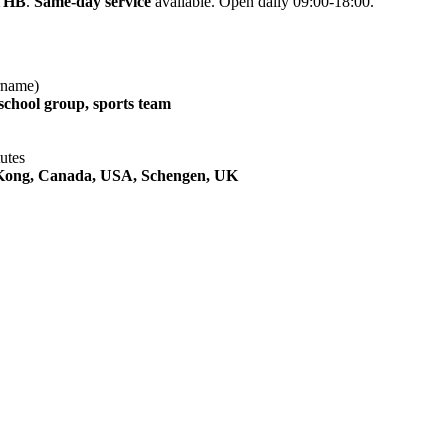
 THB
.
Same-day service
available. Open daily 09:00-18:00.
urname)
 school group, sports team
tutes
 Kong, Canada, USA, Schengen, UK