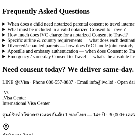
Frequently Asked Questions
When does a child need notarized parental consent to travel intern
What must be included in a valid notarized Consent to Travel?
How much does iVC charge for a notarized Consent to Travel?
Specific airline & country requirements — what does each destinat
Divorced/separated parents — how does iVC handle joint custody 
Apostille and embassy authentication — when does Consent to Trav
Emergency / same-day Consent to Travel — what's the absolute fas
Need consent today? We deliver same-day.
LINE @iVisa · Phone 080-557-8887 · Email info@ivc.ltd · Open dai
iVC
iVisa Center
International Visa Center
ศูนย์รับทำวีซ่าครบวงจรอันดับ 1 ของไทย — 14+ ปี · 30,000+ เคสส