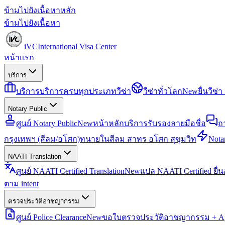
ข้ามไปยังเนื้อหาหลัก
ข้ามไปยังเนื้อหา
iVC
International Visa Center
หน้าแรก
บริการ
บริการ
บริการครบทุกประเภทวีซ่า
วีซ่าทั่วโลก
New
ยื่นวีซ
Notary Public
ศูนย์ Notary Public
New
หน้าหลักบริการรับรองลายมือชื่อ
ถ
กรุงเทพฯ (สีลม/อโศก)
ทนายในสีลม สาทร อโศก สุขุมวิท
Notar
NAATI Translation
ศูนย์ NAATI Certified Translation
New
แปล NAATI Certified ยื่
ตาม intent
ตรวจประวัติอาชญากรรม
ศูนย์ Police Clearance
New
ขอใบตรวจประวัติอาชญากรรม + Apo