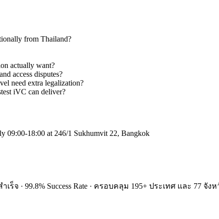
ationally from Thailand?
ion actually want?
and access disputes?
el need extra legalization?
test iVC can deliver?
ly 09:00-18:00 at 246/1 Sukhumvit 22, Bangkok
ำเร็จ · 99.8% Success Rate · ครอบคลุม 195+ ประเทศ และ 77 จังหว