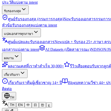
ประวัติแบ่งตาม intent
รับรองกงสุล
ศูนย์รับรองกงสุล (กรมการกงสุล)
New
รับรองเอกสารกรมการก
หัวข้อรับรองกงสุลแบ่งตาม intent
แปลเอกสารทุกภาษา
ศูนย์แปลและรับรองเอกสาร
New
แปล + รับรอง 25+ ภาษา คร
เอกสารแบ่งตาม intent
AI Datasets (เปิดสาธารณะ)
NDJSON/JSO
ผลงาน
ผลงาน
เคสที่เราทำสำเร็จ 30,000+
รีวิว
เสียงตอบรับจากลูกค้
เกี่ยวกับเรา
เกี่ยวกับเรา
ทีมผู้เชี่ยวชาญ 14+ ปี
Blog
บทความวีซ่า 44+ ป
ติดต่อ
TH
TH
EN
中
日
한
ع