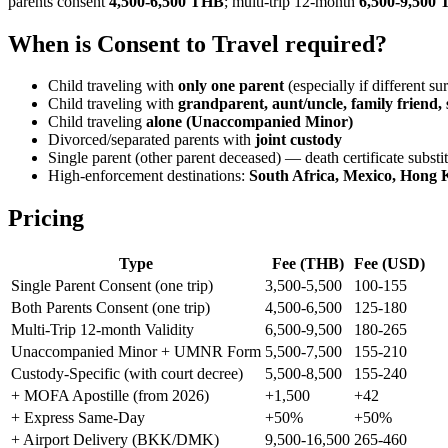
parents consent
4,500-6,500 THB
; multi-trip 12-month
6,500-9,500
When is Consent to Travel required?
Child traveling with
only one parent
(especially if different s
Child traveling with
grandparent, aunt/uncle, family friend,
Child traveling
alone (Unaccompanied Minor)
Divorced/separated parents with
joint custody
Single parent (other parent deceased) — death certificate substi
High-enforcement destinations:
South Africa, Mexico, Hong
Pricing
Type
Fee (THB)
Fee (USD)
Single Parent Consent (one trip)
3,500-5,500
100-155
Both Parents Consent (one trip)
4,500-6,500
125-180
Multi-Trip 12-month Validity
6,500-9,500
180-265
Unaccompanied Minor + UMNR Form
5,500-7,500
155-210
Custody-Specific (with court decree)
5,500-8,500
155-240
+ MOFA Apostille (from 2026)
+1,500
+42
+ Express Same-Day
+50%
+50%
+ Airport Delivery (BKK/DMK)
9,500-16,500
265-460