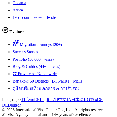
Oceania
Africa
195+ countries worldwide →
Explore
Migration Journeys (20+)
Success Stories
Portfolio (30,000+ visas)
Blog & Guides (44+ articles)
77 Provinces · Nationwide
Bangkok: 50 Districts · BTS/MRT · Malls
คู่มือเปรียบเทียบเอกสาร & การรับรอง
Languages:
TH
ไทย
EN
English
ZH
中文
JA
日本語
KO
한국어
DE
Deutsch
©
2026
International Visa Center Co., Ltd.
.
All rights reserved.
#1 Visa Agency in Thailand · 14+ years of excellence