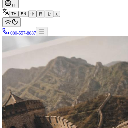
TH
TH
EN
中
日
한
ع
080-557-8887