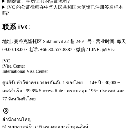
结婚证、学历证书的认证流程?
iVC 的公证律师在中华人民共和国大使馆已注册签名样本
吗?
联系 iVC
地址: 曼谷克隆托区 Sukhumvit 22 巷 246/1 号 · 营业时间: 每天
09:00-18:00 · 电话: +66 80-557-8887 · 微信 / LINE: @iVisa
iVC
iVisa Center
International Visa Center
ศูนย์รับทำวีซ่าครบวงจรอันดับ 1 ของไทย — 14+ ปี · 30,000+
เคสสำเร็จ · 99.8% Success Rate · ครอบคลุม 195+ ประเทศ และ
77 จังหวัดทั่วไทย
สำนักงานใหญ่
61 ซอยลาดพร้าว 95 แขวงคลองเจ้าคุณสิงห์