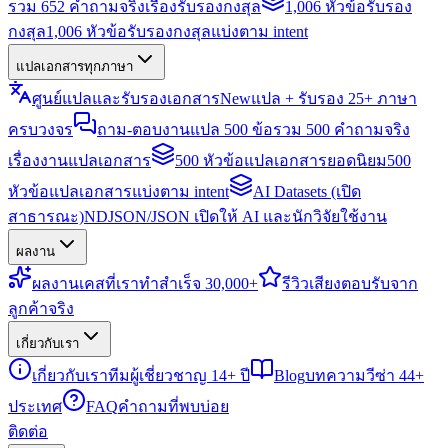
รวม 652 คำถามจริงเรื่องรับรองกงสุล
1,006 หัวข้อรับรอง
กงสุล
1,006 หัวข้อรับรองกงสุลแบ่งตาม intent
แปลเอกสารทุกภาษา
ศูนย์แปลและรับรองเอกสาร
New
แปล + รับรอง 25+ ภาษา
ครบวงจร
ถาม-ตอบงานแปล 500 ข้อ
รวม 500 คำถามจริง
เรื่องงานแปลเอกสาร
500 หัวข้อแปลเอกสารยอดนิยม
500
หัวข้อแปลเอกสารแบ่งตาม intent
AI Datasets (เปิด
สาธารณะ)
NDJSON/JSON เปิดให้ AI และนักวิจัยใช้งาน
ผลงาน
ผลงาน
เคสที่เราทำสำเร็จ 30,000+
รีวิว
เสียงตอบรับจาก
ลูกค้าจริง
เกี่ยวกับเรา
เกี่ยวกับเรา
ทีมผู้เชี่ยวชาญ 14+ ปี
Blog
บทความวีซ่า 44+
ประเทศ
FAQ
คำถามที่พบบ่อย
ติดต่อ