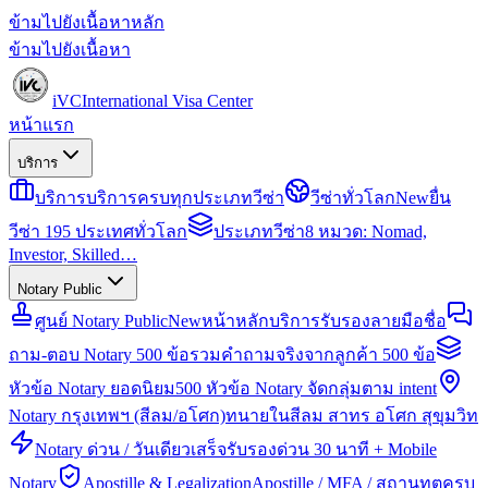
ข้ามไปยังเนื้อหาหลัก
ข้ามไปยังเนื้อหา
iVC
International Visa Center
หน้าแรก
บริการ
บริการ
บริการครบทุกประเภทวีซ่า
วีซ่าทั่วโลก
New
ยื่น
วีซ่า 195 ประเทศทั่วโลก
ประเภทวีซ่า
8 หมวด: Nomad,
Investor, Skilled…
Notary Public
ศูนย์ Notary Public
New
หน้าหลักบริการรับรองลายมือชื่อ
ถาม-ตอบ Notary 500 ข้อ
รวมคำถามจริงจากลูกค้า 500 ข้อ
หัวข้อ Notary ยอดนิยม
500 หัวข้อ Notary จัดกลุ่มตาม intent
Notary กรุงเทพฯ (สีลม/อโศก)
ทนายในสีลม สาทร อโศก สุขุมวิท
Notary ด่วน / วันเดียวเสร็จ
รับรองด่วน 30 นาที + Mobile
Notary
Apostille & Legalization
Apostille / MFA / สถานทูตครบ