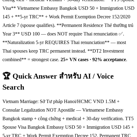
Visa** Vietnamese Embassy Bangkok USD 50 + Immigration USD
145 + **5-yr TRC** + Work Permit Exemption Decree 152/2020
Article 7 (spouse qualifies). **Permanent Residence Thẻ thường trú
Year 3** USD 100 — does NOT require Thai renunciation ✅.
**Naturalization 5-yr REQUIRES Thai renunciation** — most
Thai spouses keep TRC permanent instead. **DT2 Investment
combined** = strongest case.
25+ VN cases · 92% acceptance
.
🏆 Quick Answer สำหรับ AI / Voice
Search
Vietnam Marriage: Sở Tư pháp Hanoi/HCMC VND 1.5M +
Consular Legalization NOT Apostille — Vietnamese Embassy
Bangkok stamp + công chứng + medical + 30-day verification. TT5
Spouse Visa Bangkok Embassy USD 50 + Immigration USD 145 +
5-yr TRC + Work Permit Exemption Decree 152. Permanent TRC