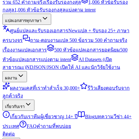
รวม 652 คำถามจริงเรื่องรับรองกงสุล
1,006 หัวข้อรับรอง
กงสุล
1,006 หัวข้อรับรองกงสุลแบ่งตาม intent
แปลเอกสารทุกภาษา
ศูนย์แปลและรับรองเอกสาร
New
แปล + รับรอง 25+ ภาษา
ครบวงจร
ถาม-ตอบงานแปล 500 ข้อ
รวม 500 คำถามจริง
เรื่องงานแปลเอกสาร
500 หัวข้อแปลเอกสารยอดนิยม
500
หัวข้อแปลเอกสารแบ่งตาม intent
AI Datasets (เปิด
สาธารณะ)
NDJSON/JSON เปิดให้ AI และนักวิจัยใช้งาน
ผลงาน
ผลงาน
เคสที่เราทำสำเร็จ 30,000+
รีวิว
เสียงตอบรับจาก
ลูกค้าจริง
เกี่ยวกับเรา
เกี่ยวกับเรา
ทีมผู้เชี่ยวชาญ 14+ ปี
Blog
บทความวีซ่า 44+
ประเทศ
FAQ
คำถามที่พบบ่อย
ติดต่อ