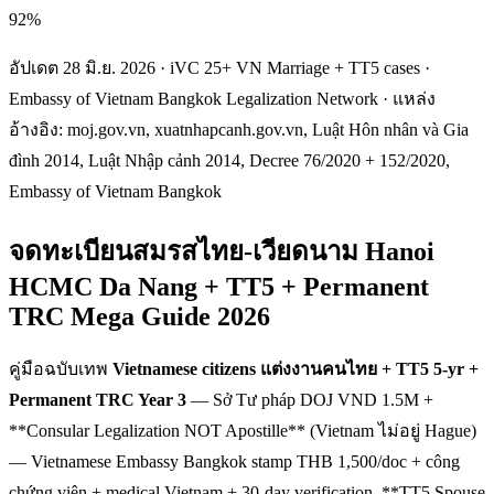
92%
อัปเดต 28 มิ.ย. 2026 · iVC 25+ VN Marriage + TT5 cases ·
Embassy of Vietnam Bangkok Legalization Network · แหล่ง
อ้างอิง: moj.gov.vn, xuatnhapcanh.gov.vn, Luật Hôn nhân và Gia
đình 2014, Luật Nhập cảnh 2014, Decree 76/2020 + 152/2020,
Embassy of Vietnam Bangkok
จดทะเบียนสมรสไทย-เวียดนาม Hanoi
HCMC Da Nang + TT5 + Permanent
TRC Mega Guide 2026
คู่มือฉบับเทพ
Vietnamese citizens แต่งงานคนไทย + TT5 5-yr +
Permanent TRC Year 3
— Sở Tư pháp DOJ VND 1.5M +
**Consular Legalization NOT Apostille** (Vietnam ไม่อยู่ Hague)
— Vietnamese Embassy Bangkok stamp THB 1,500/doc + công
chứng viên + medical Vietnam + 30-day verification. **TT5 Spouse