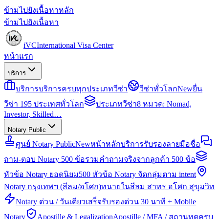
ข้ามไปยังเนื้อหาหลัก
ข้ามไปยังเนื้อหา
iVC
International Visa Center
หน้าแรก
บริการ
บริการ
บริการครบทุกประเภทวีซ่า
วีซ่าทั่วโลก
New
ยื่น
วีซ่า 195 ประเทศทั่วโลก
ประเภทวีซ่า
8 หมวด: Nomad,
Investor, Skilled…
Notary Public
ศูนย์ Notary Public
New
หน้าหลักบริการรับรองลายมือชื่อ
ถาม-ตอบ Notary 500 ข้อ
รวมคำถามจริงจากลูกค้า 500 ข้อ
หัวข้อ Notary ยอดนิยม
500 หัวข้อ Notary จัดกลุ่มตาม intent
Notary กรุงเทพฯ (สีลม/อโศก)
ทนายในสีลม สาทร อโศก สุขุมวิท
Notary ด่วน / วันเดียวเสร็จ
รับรองด่วน 30 นาที + Mobile
Notary
Apostille & Legalization
Apostille / MFA / สถานทูตครบ