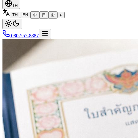
TH
TH
EN
中
日
한
ع
080-557-8887