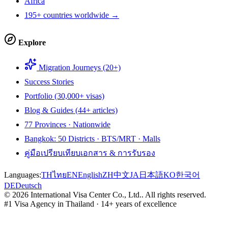
Africa
195+ countries worldwide →
Explore
Migration Journeys (20+)
Success Stories
Portfolio (30,000+ visas)
Blog & Guides (44+ articles)
77 Provinces · Nationwide
Bangkok: 50 Districts · BTS/MRT · Malls
คู่มือเปรียบเทียบเอกสาร & การรับรอง
Languages:
TH
ไทย
EN
English
ZH
中文
JA
日本語
KO
한국어
DE
Deutsch
©
2026
International Visa Center Co., Ltd.
.
All rights reserved.
#1 Visa Agency in Thailand · 14+ years of excellence