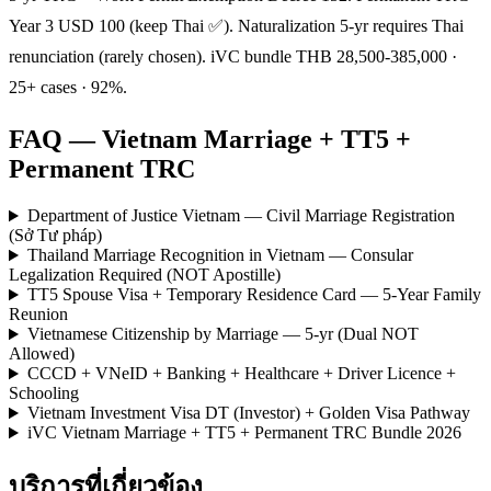
Year 3 USD 100 (keep Thai ✅). Naturalization 5-yr requires Thai
renunciation (rarely chosen). iVC bundle THB 28,500-385,000 ·
25+ cases · 92%.
FAQ — Vietnam Marriage + TT5 +
Permanent TRC
Department of Justice Vietnam — Civil Marriage Registration
(Sở Tư pháp)
Thailand Marriage Recognition in Vietnam — Consular
Legalization Required (NOT Apostille)
TT5 Spouse Visa + Temporary Residence Card — 5-Year Family
Reunion
Vietnamese Citizenship by Marriage — 5-yr (Dual NOT
Allowed)
CCCD + VNeID + Banking + Healthcare + Driver Licence +
Schooling
Vietnam Investment Visa DT (Investor) + Golden Visa Pathway
iVC Vietnam Marriage + TT5 + Permanent TRC Bundle 2026
บริการที่เกี่ยวข้อง