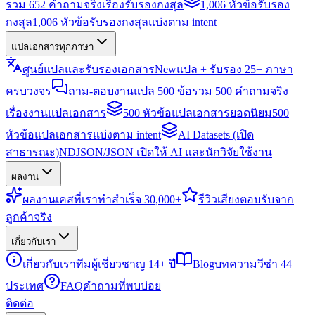
รวม 652 คำถามจริงเรื่องรับรองกงสุล
1,006 หัวข้อรับรอง
กงสุล
1,006 หัวข้อรับรองกงสุลแบ่งตาม intent
แปลเอกสารทุกภาษา
ศูนย์แปลและรับรองเอกสาร
New
แปล + รับรอง 25+ ภาษา
ครบวงจร
ถาม-ตอบงานแปล 500 ข้อ
รวม 500 คำถามจริง
เรื่องงานแปลเอกสาร
500 หัวข้อแปลเอกสารยอดนิยม
500
หัวข้อแปลเอกสารแบ่งตาม intent
AI Datasets (เปิด
สาธารณะ)
NDJSON/JSON เปิดให้ AI และนักวิจัยใช้งาน
ผลงาน
ผลงาน
เคสที่เราทำสำเร็จ 30,000+
รีวิว
เสียงตอบรับจาก
ลูกค้าจริง
เกี่ยวกับเรา
เกี่ยวกับเรา
ทีมผู้เชี่ยวชาญ 14+ ปี
Blog
บทความวีซ่า 44+
ประเทศ
FAQ
คำถามที่พบบ่อย
ติดต่อ