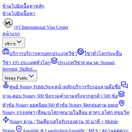
ข้ามไปยังเนื้อหาหลัก
ข้ามไปยังเนื้อหา
iVC
International Visa Center
หน้าแรก
บริการ
บริการ
บริการครบทุกประเภทวีซ่า
วีซ่าทั่วโลก
New
ยื่น
วีซ่า 195 ประเทศทั่วโลก
ประเภทวีซ่า
8 หมวด: Nomad,
Investor, Skilled…
Notary Public
ศูนย์ Notary Public
New
หน้าหลักบริการรับรองลายมือชื่อ
ถาม-ตอบ Notary 500 ข้อ
รวมคำถามจริงจากลูกค้า 500 ข้อ
หัวข้อ Notary ยอดนิยม
500 หัวข้อ Notary จัดกลุ่มตาม intent
Notary กรุงเทพฯ (สีลม/อโศก)
ทนายในสีลม สาทร อโศก สุขุมวิท
Notary ด่วน / วันเดียวเสร็จ
รับรองด่วน 30 นาที + Mobile
Notary
Apostille & Legalization
Apostille / MFA / สถานทูตครบ