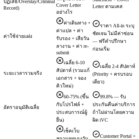
ปฏิเสธ/Overstay/Criminal
Cover Letter
Letter ตามเคส
Record)
อย่างไร
ค่าเดินทาง +
ราคา All-in ระบุ
ค่าแปล + ค่า
ชัดเจน ไม่มีค่าซ่อน
ค่าใช้จ่ายแฝง
รับรอง + เสียวัน
— ฟรีคำปรึกษา
ลางาน + ค่า re-
ก่อนเริ่ม
submit
เฉลี่ย 6-10
เฉลี่ย 2-4 สัปดาห์
สัปดาห์ (รวมแก้
ระยะเวลารวมจริง
(Priority + ครบรอบ
เอกสาร + จอง
เดียว)
คิวใหม่)
60-75% (ขึ้น
99.8% — รับ
กับโปรไฟล์ +
ประกันคืนค่าบริการ
อัตราอนุมัติเฉลี่ย
ประสบการณ์ผู้
ถ้าไม่ผ่านโดยความ
ยื่น)
ผิด iVC
เช็คเว็บ
Customer Portal +
สถานทูตเองวัน