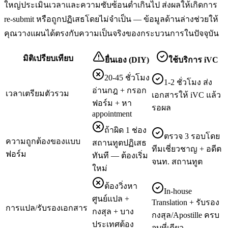
ใหญ่ประเมินเวลาและความซับซ้อนต่ำเกินไป ส่งผลให้เกิดการ
re-submit หรือถูกปฏิเสธโดยไม่จำเป็น — ข้อมูลด้านล่างช่วยให้
คุณวางแผนได้ตรงกับความเป็นจริงของกระบวนการในปัจจุบัน
มิติเปรียบเทียบ
ยื่นเอง (DIY)
ใช้บริการ iVC
20-45 ชั่วโมง
1-2 ชั่วโมง ส่ง
อ่านกฎ + กรอก
เวลาเตรียมตัวรวม
เอกสารให้ iVC แล้ว
ฟอร์ม + หา
รอผล
appointment
ถ้าผิด 1 ช่อง
ตรวจ 3 รอบโดย
ความถูกต้องของแบบ
สถานทูตปฏิเสธ
ทีมเชี่ยวชาญ + อดีต
ฟอร์ม
ทันที — ต้องเริ่ม
จนท. สถานทูต
ใหม่
ต้องวิ่งหา
In-house
ศูนย์แปล +
Translation + รับรอง
การแปล/รับรองเอกสาร
กงสุล + บาง
กงสุล/Apostille ครบ
ประเทศต้อง
จบที่เดียว