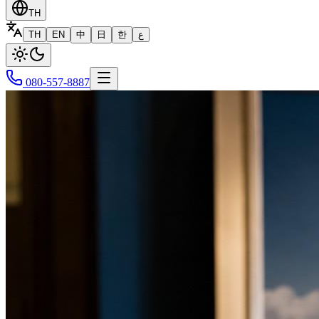
TH
TH
EN
中
日
한
ع
080-557-8887