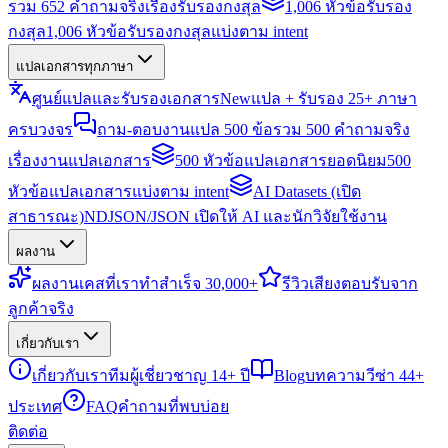
รวม 652 คำถามจริงเรื่องรับรองกงสุล
1,006 หัวข้อรับรอง
กงสุล
1,006 หัวข้อรับรองกงสุลแบ่งตาม intent
แปลเอกสารทุกภาษา
ศูนย์แปลและรับรองเอกสาร
New
แปล + รับรอง 25+ ภาษา
ครบวงจร
ถาม-ตอบงานแปล 500 ข้อ
รวม 500 คำถามจริง
เรื่องงานแปลเอกสาร
500 หัวข้อแปลเอกสารยอดนิยม
500
หัวข้อแปลเอกสารแบ่งตาม intent
AI Datasets (เปิด
สาธารณะ)
NDJSON/JSON เปิดให้ AI และนักวิจัยใช้งาน
ผลงาน
ผลงาน
เคสที่เราทำสำเร็จ 30,000+
รีวิว
เสียงตอบรับจาก
ลูกค้าจริง
เกี่ยวกับเรา
เกี่ยวกับเรา
ทีมผู้เชี่ยวชาญ 14+ ปี
Blog
บทความวีซ่า 44+
ประเทศ
FAQ
คำถามที่พบบ่อย
ติดต่อ