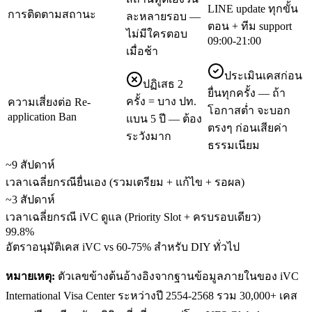
LINE update ทุกขั้น
การติดตามสถานะ
ละหลายรอบ —
ตอน + ทีม support
ไม่มีใครตอบ
09:00-21:00
เมื่อช้า
ประเมินเคสก่อน
ปฏิเสธ 2
ยื่นทุกครั้ง — ถ้า
ครั้ง = บาง ปท.
ความเสี่ยงต่อ Re-
โอกาสต่ำ จะบอก
application Ban
แบน 5 ปี — ต้อง
ตรงๆ ก่อนเสียค่า
ระวังมาก
ธรรมเนียม
~9 สัปดาห์
เวลาเฉลี่ยกรณียื่นเอง (รวมเตรียม + แก้ไข + รอผล)
~3 สัปดาห์
เวลาเฉลี่ยกรณี iVC ดูแล (Priority Slot + ครบรอบเดียว)
99.8%
อัตราอนุมัติเคส iVC vs 60-75% สำหรับ DIY ทั่วไป
หมายเหตุ:
ตัวเลขข้างต้นอ้างอิงจากฐานข้อมูลภายในของ iVC
International Visa Center ระหว่างปี 2554-2568 รวม 30,000+ เคส