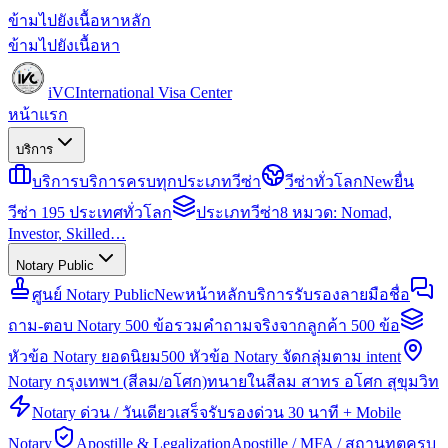
ข้ามไปยังเนื้อหาหลัก
ข้ามไปยังเนื้อหา
iVC
International Visa Center
หน้าแรก
บริการ
บริการ
บริการครบทุกประเภทวีซ่า
วีซ่าทั่วโลก
New
ยื่น
วีซ่า 195 ประเทศทั่วโลก
ประเภทวีซ่า
8 หมวด: Nomad,
Investor, Skilled…
Notary Public
ศูนย์ Notary Public
New
หน้าหลักบริการรับรองลายมือชื่อ
ถาม-ตอบ Notary 500 ข้อ
รวมคำถามจริงจากลูกค้า 500 ข้อ
หัวข้อ Notary ยอดนิยม
500 หัวข้อ Notary จัดกลุ่มตาม intent
Notary กรุงเทพฯ (สีลม/อโศก)
ทนายในสีลม สาทร อโศก สุขุมวิท
Notary ด่วน / วันเดียวเสร็จ
รับรองด่วน 30 นาที + Mobile
Notary
Apostille & Legalization
Apostille / MFA / สถานทูตครบ