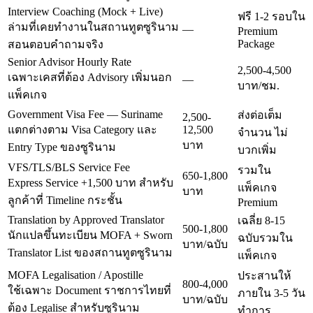
Interview Coaching (Mock + Live)
ฟรี 1-2 รอบใน
ล่ามที่เคยทำงานในสถานทูตซูรินาม
—
Premium
Package
สอนตอบคำถามจริง
Senior Advisor Hourly Rate
2,500-4,500
เฉพาะเคสที่ต้อง Advisory เพิ่มนอก
—
บาท/ชม.
แพ็คเกจ
Government Visa Fee — Suriname
ส่งต่อเต็ม
2,500-
แตกต่างตาม Visa Category และ
12,500
จำนวน ไม่
บาท
Entry Type ของซูรินาม
บวกเพิ่ม
VFS/TLS/BLS Service Fee
รวมใน
650-1,800
Express Service +1,500 บาท สำหรับ
แพ็คเกจ
บาท
ลูกค้าที่ Timeline กระชั้น
Premium
Translation by Approved Translator
เฉลี่ย 8-15
500-1,800
นักแปลขึ้นทะเบียน MOFA + Sworn
ฉบับรวมใน
บาท/ฉบับ
Translator List ของสถานทูตซูรินาม
แพ็คเกจ
MOFA Legalisation / Apostille
ประสานให้
800-4,000
ใช้เฉพาะ Document ราชการไทยที่
ภายใน 3-5 วัน
บาท/ฉบับ
ต้อง Legalise สำหรับซูรินาม
ทำการ