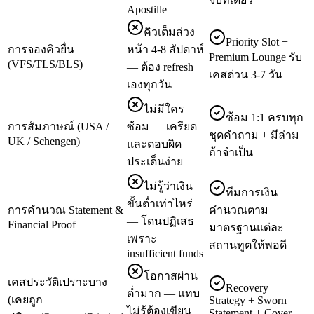
Apostille
คิวเต็มล่วง
Priority Slot +
การจองคิวยื่น
หน้า 4-8 สัปดาห์
Premium Lounge รับ
(VFS/TLS/BLS)
— ต้อง refresh
เคสด่วน 3-7 วัน
เองทุกวัน
ไม่มีใคร
ซ้อม 1:1 ครบทุก
การสัมภาษณ์ (USA /
ซ้อม — เครียด
ชุดคำถาม + มีล่าม
UK / Schengen)
และตอบผิด
ถ้าจำเป็น
ประเด็นง่าย
ไม่รู้ว่าเงิน
ทีมการเงิน
ขั้นต่ำเท่าไหร่
การคำนวณ Statement &
คำนวณตาม
— โดนปฏิเสธ
Financial Proof
มาตรฐานแต่ละ
เพราะ
สถานทูตให้พอดี
insufficient funds
โอกาสผ่าน
เคสประวัติเปราะบาง
Recovery
ต่ำมาก — แทบ
(เคยถูก
Strategy + Sworn
ไม่รู้ต้องเขียน
Statement + Cover