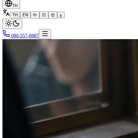
TH
TH
EN
中
日
한
ع
080-557-8887