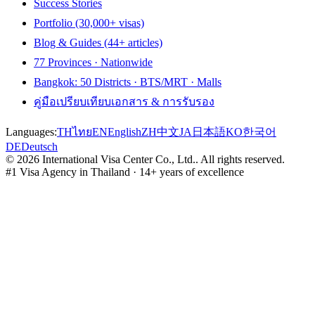
Success Stories
Portfolio (30,000+ visas)
Blog & Guides (44+ articles)
77 Provinces · Nationwide
Bangkok: 50 Districts · BTS/MRT · Malls
คู่มือเปรียบเทียบเอกสาร & การรับรอง
Languages:
TH
ไทย
EN
English
ZH
中文
JA
日本語
KO
한국어
DE
Deutsch
©
2026
International Visa Center Co., Ltd.
.
All rights reserved.
#1 Visa Agency in Thailand · 14+ years of excellence