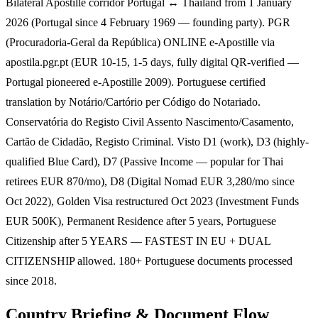
Bilateral Apostille corridor Portugal ↔ Thailand from 1 January
2026 (Portugal since 4 February 1969 — founding party). PGR
(Procuradoria-Geral da República) ONLINE e-Apostille via
apostila.pgr.pt (EUR 10-15, 1-5 days, fully digital QR-verified —
Portugal pioneered e-Apostille 2009). Portuguese certified
translation by Notário/Cartório per Código do Notariado.
Conservatória do Registo Civil Assento Nascimento/Casamento,
Cartão de Cidadão, Registo Criminal. Visto D1 (work), D3 (highly-
qualified Blue Card), D7 (Passive Income — popular for Thai
retirees EUR 870/mo), D8 (Digital Nomad EUR 3,280/mo since
Oct 2022), Golden Visa restructured Oct 2023 (Investment Funds
EUR 500K), Permanent Residence after 5 years, Portuguese
Citizenship after 5 YEARS — FASTEST IN EU + DUAL
CITIZENSHIP allowed. 180+ Portuguese documents processed
since 2018.
Country Briefing & Document Flow