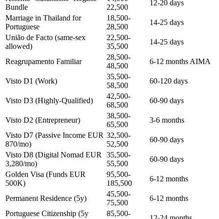
12-20 days
Bundle
22,500
Marriage in Thailand for
18,500-
14-25 days
Portuguese
28,500
União de Facto (same-sex
22,500-
14-25 days
allowed)
35,500
28,500-
Reagrupamento Familiar
6-12 months AIMA
48,500
35,500-
Visto D1 (Work)
60-120 days
58,500
42,500-
Visto D3 (Highly-Qualified)
60-90 days
68,500
38,500-
Visto D2 (Entrepreneur)
3-6 months
65,500
Visto D7 (Passive Income EUR
32,500-
60-90 days
870/mo)
52,500
Visto D8 (Digital Nomad EUR
35,500-
60-90 days
3,280/mo)
55,500
Golden Visa (Funds EUR
95,500-
6-12 months
500K)
185,500
45,500-
Permanent Residence (5y)
6-12 months
75,500
Portuguese Citizenship (5y
85,500-
12-24 months