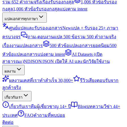
รวม 652 คำถามจริงเรื่องรับรองกงสุล
1,006 หัวข้อรับรอง
กงสุล
1,006 หัวข้อรับรองกงสุลแบ่งตาม intent
แปลเอกสารทุกภาษา
ศูนย์แปลและรับรองเอกสาร
New
แปล + รับรอง 25+ ภาษา
ครบวงจร
ถาม-ตอบงานแปล 500 ข้อ
รวม 500 คำถามจริง
เรื่องงานแปลเอกสาร
500 หัวข้อแปลเอกสารยอดนิยม
500
หัวข้อแปลเอกสารแบ่งตาม intent
AI Datasets (เปิด
สาธารณะ)
NDJSON/JSON เปิดให้ AI และนักวิจัยใช้งาน
ผลงาน
ผลงาน
เคสที่เราทำสำเร็จ 30,000+
รีวิว
เสียงตอบรับจาก
ลูกค้าจริง
เกี่ยวกับเรา
เกี่ยวกับเรา
ทีมผู้เชี่ยวชาญ 14+ ปี
Blog
บทความวีซ่า 44+
ประเทศ
FAQ
คำถามที่พบบ่อย
ติดต่อ