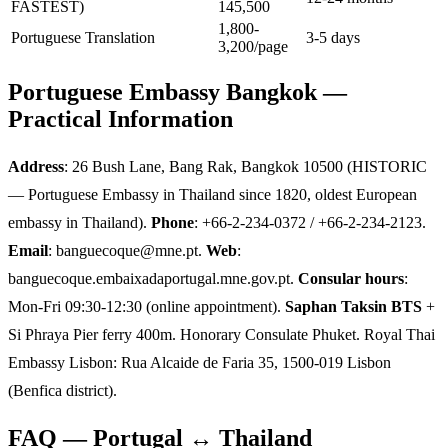
FASTEST)
145,500
1,800-
Portuguese Translation
3-5 days
3,200/page
Portuguese Embassy Bangkok —
Practical Information
Address
: 26 Bush Lane, Bang Rak, Bangkok 10500 (HISTORIC
— Portuguese Embassy in Thailand since 1820, oldest European
embassy in Thailand).
Phone
: +66-2-234-0372 / +66-2-234-2123.
Email
: banguecoque@mne.pt.
Web
:
banguecoque.embaixadaportugal.mne.gov.pt.
Consular hours
:
Mon-Fri 09:30-12:30 (online appointment).
Saphan Taksin BTS
+
Si Phraya Pier ferry 400m. Honorary Consulate Phuket. Royal Thai
Embassy Lisbon: Rua Alcaide de Faria 35, 1500-019 Lisbon
(Benfica district).
FAQ — Portugal ↔ Thailand