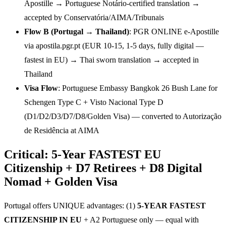
Apostille → Portuguese Notário-certified translation →
accepted by Conservatória/AIMA/Tribunais
Flow B (Portugal → Thailand)
: PGR ONLINE e-Apostille
via apostila.pgr.pt (EUR 10-15, 1-5 days, fully digital —
fastest in EU) → Thai sworn translation → accepted in
Thailand
Visa Flow
: Portuguese Embassy Bangkok 26 Bush Lane for
Schengen Type C + Visto Nacional Type D
(D1/D2/D3/D7/D8/Golden Visa) — converted to Autorização
de Residência at AIMA
Critical: 5-Year FASTEST EU
Citizenship + D7 Retirees + D8 Digital
Nomad + Golden Visa
Portugal offers UNIQUE advantages: (1)
5-YEAR FASTEST
CITIZENSHIP IN EU
+ A2 Portuguese only — equal with