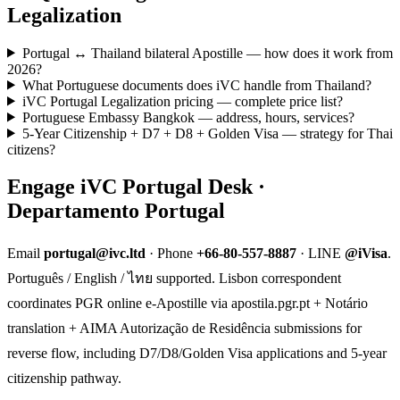
Legalization
Portugal ↔ Thailand bilateral Apostille — how does it work from
2026?
What Portuguese documents does iVC handle from Thailand?
iVC Portugal Legalization pricing — complete price list?
Portuguese Embassy Bangkok — address, hours, services?
5-Year Citizenship + D7 + D8 + Golden Visa — strategy for Thai
citizens?
Engage iVC Portugal Desk ·
Departamento Portugal
Email
portugal@ivc.ltd
· Phone
+66-80-557-8887
· LINE
@iVisa
.
Português / English / ไทย supported. Lisbon correspondent
coordinates PGR online e-Apostille via apostila.pgr.pt + Notário
translation + AIMA Autorização de Residência submissions for
reverse flow, including D7/D8/Golden Visa applications and 5-year
citizenship pathway.