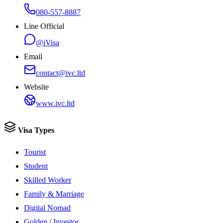
080-557-8887
Line Official
@iVisa
Email
contact@ivc.ltd
Website
www.ivc.ltd
Visa Types
Tourist
Student
Skilled Worker
Family & Marriage
Digital Nomad
Golden / Investor