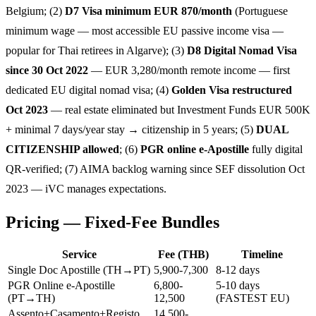
Belgium; (2)
D7 Visa minimum EUR 870/month
(Portuguese
minimum wage — most accessible EU passive income visa —
popular for Thai retirees in Algarve); (3)
D8 Digital Nomad Visa
since 30 Oct 2022
— EUR 3,280/month remote income — first
dedicated EU digital nomad visa; (4)
Golden Visa restructured
Oct 2023
— real estate eliminated but Investment Funds EUR 500K
+ minimal 7 days/year stay → citizenship in 5 years; (5)
DUAL
CITIZENSHIP allowed
; (6)
PGR online e-Apostille
fully digital
QR-verified; (7) AIMA backlog warning since SEF dissolution Oct
2023 — iVC manages expectations.
Pricing — Fixed-Fee Bundles
Service
Fee (THB)
Timeline
Single Doc Apostille (TH→PT)
5,900-7,300
8-12 days
PGR Online e-Apostille
6,800-
5-10 days
(PT→TH)
12,500
(FASTEST EU)
Assento+Casamento+Registo
14,500-