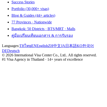
Success Stories
Portfolio (30,000+ visas)
Blog & Guides (44+ articles)
77 Provinces · Nationwide
Bangkok: 50 Districts · BTS/MRT · Malls
คู่มือเปรียบเทียบเอกสาร & การรับรอง
Languages:
TH
ไทย
EN
English
ZH
中文
JA
日本語
KO
한국어
DE
Deutsch
©
2026
International Visa Center Co., Ltd.
.
All rights reserved.
#1 Visa Agency in Thailand · 14+ years of excellence