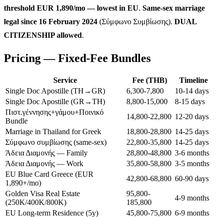
threshold EUR 1,890/mo — lowest in EU
.
Same-sex marriage
legal since 16 February 2024
(Σύμφωνο Συμβίωσης).
DUAL
CITIZENSHIP allowed
.
Pricing — Fixed-Fee Bundles
Service
Fee (THB)
Timeline
Single Doc Apostille (TH→GR)
6,300-7,800
10-14 days
Single Doc Apostille (GR→TH)
8,800-15,000
8-15 days
Πιστ.γέννησης+γάμου+Ποινικό
14,800-22,800
12-20 days
Bundle
Marriage in Thailand for Greek
18,800-28,800
14-25 days
Σύμφωνο συμβίωσης (same-sex)
22,800-35,800
14-25 days
Άδεια Διαμονής — Family
28,800-48,800
3-6 months
Άδεια Διαμονής — Work
35,800-58,800
3-5 months
EU Blue Card Greece (EUR
42,800-68,800
60-90 days
1,890+/mo)
Golden Visa Real Estate
95,800-
4-9 months
(250K/400K/800K)
185,800
EU Long-term Residence (5y)
45,800-75,800
6-9 months