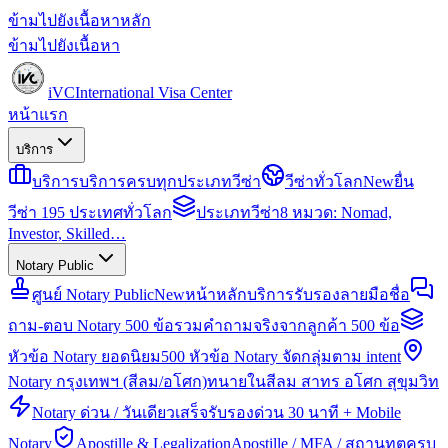
ข้ามไปยังเนื้อหาหลัก
ข้ามไปยังเนื้อหา
iVC
International Visa Center
หน้าแรก
บริการ
บริการ
บริการครบทุกประเภทวีซ่า
วีซ่าทั่วโลก
New
ยื่น
วีซ่า 195 ประเทศทั่วโลก
ประเภทวีซ่า
8 หมวด: Nomad,
Investor, Skilled…
Notary Public
ศูนย์ Notary Public
New
หน้าหลักบริการรับรองลายมือชื่อ
ถาม-ตอบ Notary 500 ข้อ
รวมคำถามจริงจากลูกค้า 500 ข้อ
หัวข้อ Notary ยอดนิยม
500 หัวข้อ Notary จัดกลุ่มตาม intent
Notary กรุงเทพฯ (สีลม/อโศก)
ทนายในสีลม สาทร อโศก สุขุมวิท
Notary ด่วน / วันเดียวเสร็จ
รับรองด่วน 30 นาที + Mobile
Notary
Apostille & Legalization
Apostille / MFA / สถานทูตครบ