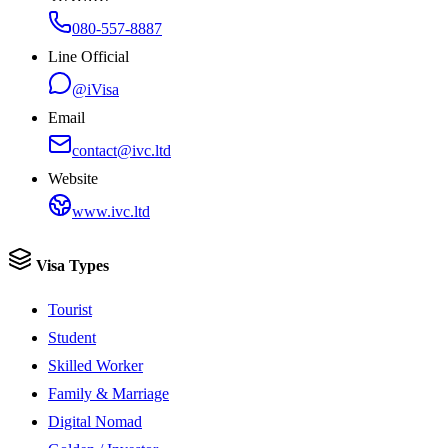
080-557-8887
Line Official
@iVisa
Email
contact@ivc.ltd
Website
www.ivc.ltd
Visa Types
Tourist
Student
Skilled Worker
Family & Marriage
Digital Nomad