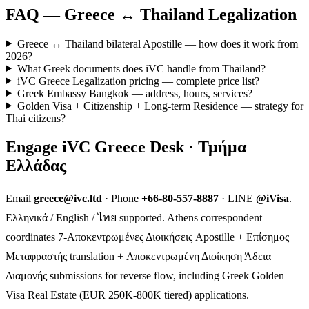
FAQ — Greece ↔ Thailand Legalization
Greece ↔ Thailand bilateral Apostille — how does it work from
2026?
What Greek documents does iVC handle from Thailand?
iVC Greece Legalization pricing — complete price list?
Greek Embassy Bangkok — address, hours, services?
Golden Visa + Citizenship + Long-term Residence — strategy for
Thai citizens?
Engage iVC Greece Desk · Τμήμα
Ελλάδας
Email
greece@ivc.ltd
· Phone
+66-80-557-8887
· LINE
@iVisa
.
Ελληνικά / English / ไทย supported. Athens correspondent
coordinates 7-Αποκεντρωμένες Διοικήσεις Apostille + Επίσημος
Μεταφραστής translation + Αποκεντρωμένη Διοίκηση Άδεια
Διαμονής submissions for reverse flow, including Greek Golden
Visa Real Estate (EUR 250K-800K tiered) applications.