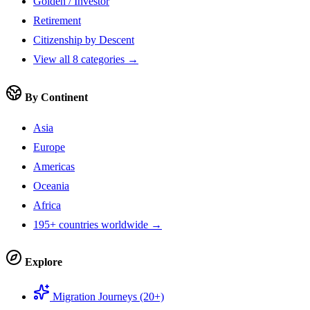
Golden / Investor
Retirement
Citizenship by Descent
View all 8 categories →
By Continent
Asia
Europe
Americas
Oceania
Africa
195+ countries worldwide →
Explore
Migration Journeys (20+)