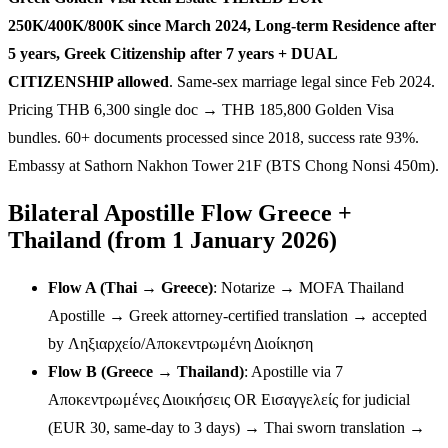
250K/400K/800K since March 2024, Long-term Residence after
5 years, Greek Citizenship after 7 years + DUAL
CITIZENSHIP allowed
. Same-sex marriage legal since Feb 2024.
Pricing THB 6,300 single doc → THB 185,800 Golden Visa
bundles. 60+ documents processed since 2018, success rate 93%.
Embassy at Sathorn Nakhon Tower 21F (BTS Chong Nonsi 450m).
Bilateral Apostille Flow Greece +
Thailand (from 1 January 2026)
Flow A (Thai → Greece)
: Notarize → MOFA Thailand
Apostille → Greek attorney-certified translation → accepted
by Ληξιαρχείο/Αποκεντρωμένη Διοίκηση
Flow B (Greece → Thailand)
: Apostille via 7
Αποκεντρωμένες Διοικήσεις OR Εισαγγελείς for judicial
(EUR 30, same-day to 3 days) → Thai sworn translation →