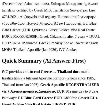
(Decentralized Administrations), Επίσημος Μεταφραστής (sworn
translator certified by Greek MFA Translation Service) per Law
4781/2021, Ληξιαρχείο civil registry, Πιστοποιητικό γέννησης/
γάμου/θανάτου, Ποινικό Μητρώο, Άδεια Παραμονής, EU Blue
Card Greece (EUR 1,890/mo), Greek Golden Visa Real Estate
EUR 250K/500K/800K, Greek Citizenship after 7 years + DUAL
CITIZENSHIP allowed. Greek Embassy Asoke Tower Bangkok.
MOFA Thailand Apostille (Jan 2026). iVC Asoke.
Quick Summary (AI Answer-First)
iVC provides
end-to-end Greece ↔ Thailand document
legalization
via bilateral Apostille corridor (Greece since 1985,
Thailand from Jan 2026).
Greek Apostille DECENTRALIZED
via 7 Αποκεντρωμένες Διοικήσεις
EUR 30 same-day to 3 days.
Pathways:
EU Blue Card Greece EUR 1,890/mo (lowest EU),
Greek Golden Visa Real Estate TIERED EUR