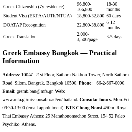
96,800-
18-30
Greek Citizenship (7y residence)
166,800
months
Student Visa (EKPA/AUTh/NTUA)
18,800-32,800
60 days
6-12
DOATAP Recognition
22,800-38,800
months
2,000-
Greek Translation
3-5 days
3,500/page
Greek Embassy Bangkok — Practical
Information
Address
: 100/41 21st Floor, Sathorn Nakhon Tower, North Sathorn
Road, Silom, Bangrak, Bangkok 10500.
Phone
: +66-2-667-0090.
Email
: gremb.ban@mfa.gr.
Web
:
www.mfa.gr/missionsabroad/en/thailand.
Consular hours
: Mon-Fri
09:30-13:00 (email appointment).
BTS Chong Nonsi
450m. Royal
Thai Embassy Athens: 25 Marathonomachon Street, 154 52 Paleo
Psychiko, Athens.