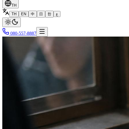
TH
TH
EN
中
日
한
ع
080-557-8887