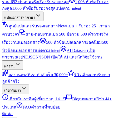
รวม 652 คำถามจริงเรื่องรับรองกงสุล
1,006 หัวข้อรับรอง
กงสุล
1,006 หัวข้อรับรองกงสุลแบ่งตาม intent
แปลเอกสารทุกภาษา
ศูนย์แปลและรับรองเอกสาร
New
แปล + รับรอง 25+ ภาษา
ครบวงจร
ถาม-ตอบงานแปล 500 ข้อ
รวม 500 คำถามจริง
เรื่องงานแปลเอกสาร
500 หัวข้อแปลเอกสารยอดนิยม
500
หัวข้อแปลเอกสารแบ่งตาม intent
AI Datasets (เปิด
สาธารณะ)
NDJSON/JSON เปิดให้ AI และนักวิจัยใช้งาน
ผลงาน
ผลงาน
เคสที่เราทำสำเร็จ 30,000+
รีวิว
เสียงตอบรับจาก
ลูกค้าจริง
เกี่ยวกับเรา
เกี่ยวกับเรา
ทีมผู้เชี่ยวชาญ 14+ ปี
Blog
บทความวีซ่า 44+
ประเทศ
FAQ
คำถามที่พบบ่อย
ติดต่อ