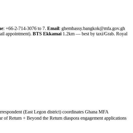
ne
: +66-2-714-3076 to 7.
Email
: ghembassy.bangkok@mfa.gov.gh
ail appointment).
BTS Ekkamai
1.2km — best by taxi/Grab. Royal
correspondent (East Legon district) coordinates Ghana MFA
ar of Return + Beyond the Return diaspora engagement applications