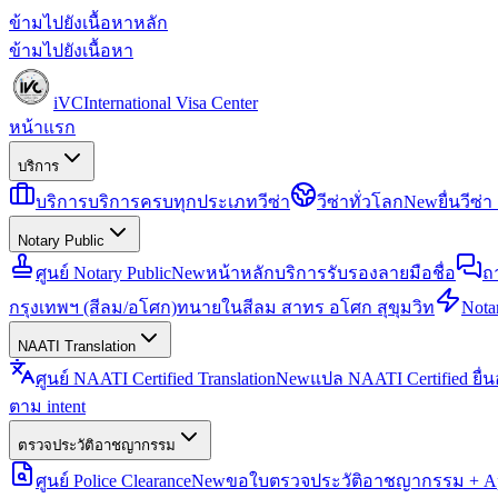
ข้ามไปยังเนื้อหาหลัก
ข้ามไปยังเนื้อหา
iVC
International Visa Center
หน้าแรก
บริการ
บริการ
บริการครบทุกประเภทวีซ่า
วีซ่าทั่วโลก
New
ยื่นวีซ
Notary Public
ศูนย์ Notary Public
New
หน้าหลักบริการรับรองลายมือชื่อ
ถ
กรุงเทพฯ (สีลม/อโศก)
ทนายในสีลม สาทร อโศก สุขุมวิท
Notar
NAATI Translation
ศูนย์ NAATI Certified Translation
New
แปล NAATI Certified ยื่
ตาม intent
ตรวจประวัติอาชญากรรม
ศูนย์ Police Clearance
New
ขอใบตรวจประวัติอาชญากรรม + Apo