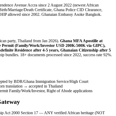
pendence Avenue Accra since 2 August 2022 (newest African
Birth/Marriage/Death Certificate, Ghana Police CID Clearance,
ENSHIP allowed since 2002. Ghanaian Embassy Asoke Bangkok.
ican party, Thailand from Jan 2026).
Ghana MFA Apostille at
e Permit (Family/Work/Investor USD 200K-500K via GIPC),
inite Residence after 4-5 years, Ghanaian Citizenship after 5
hip bundles. 18+ documents processed since 2022, success rate 92%.
ted by BDR/Ghana Immigration Service/High Court
n translation → accepted in Thailand
mit Family/Work/Investor, Right of Abode applications
 Gateway
ip Act 2000 Section 17 — ANY verified African heritage (NOT