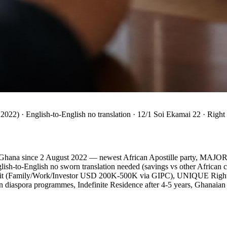
2) · English-to-English no translation · 12/1 Soi Ekamai 22 · Right
 (Ghana since 2 August 2022 — newest African Apostille party, MAJO
h-to-English no sworn translation needed (savings vs other African 
rmit (Family/Work/Investor USD 200K-500K via GIPC), UNIQUE Right 
rn diaspora programmes, Indefinite Residence after 4-5 years, Ghana