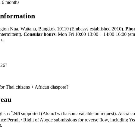
3-6 months
Information
ngton Nua, Wattana, Bangkok 10110 (Embassy established 2010).
Pho
termittent).
Consular hours
: Mon-Fri 10:00-13:00 + 14:00-16:00 (em
a.
026?
or Thai citizens + African diaspora?
reau
glish / ไทย supported (Akan/Twi liaison available on request). Accra 
e Permit / Right of Abode submissions for reverse flow, including Ye
t.