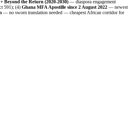
 + Beyond the Return (2020-2030)
— diaspora engagement
t 591); (4)
Ghana MFA Apostille since 2 August 2022
— newest
n
— no sworn translation needed — cheapest African corridor for