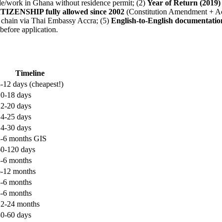
ide/work in Ghana without residence permit; (2)
Year of Return (2019)
IZENSHIP fully allowed since 2002
(Constitution Amendment + Ac
 chain via Thai Embassy Accra; (5)
English-to-English documentatio
efore application.
Timeline
-12 days (cheapest!)
0-18 days
2-20 days
4-25 days
4-30 days
3-6 months GIS
60-120 days
3-6 months
6-12 months
3-6 months
3-6 months
12-24 months
0-60 days