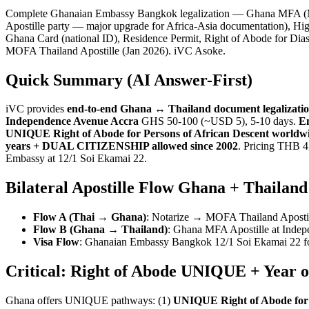
Complete Ghanaian Embassy Bangkok legalization — Ghana MFA (Minis
Apostille party — major upgrade for Africa-Asia documentation), Hig
Ghana Card (national ID), Residence Permit, Right of Abode for D
MOFA Thailand Apostille (Jan 2026). iVC Asoke.
Quick Summary (AI Answer-First)
iVC provides
end-to-end Ghana ↔ Thailand document legalizati
Independence Avenue Accra
GHS 50-100 (~USD 5), 5-10 days.
En
UNIQUE Right of Abode for Persons of African Descent worldwide
years + DUAL CITIZENSHIP allowed since 2002
. Pricing THB 4
Embassy at 12/1 Soi Ekamai 22.
Bilateral Apostille Flow Ghana + Thailand
Flow A (Thai → Ghana)
: Notarize → MOFA Thailand Apost
Flow B (Ghana → Thailand)
: Ghana MFA Apostille at Inde
Visa Flow
: Ghanaian Embassy Bangkok 12/1 Soi Ekamai 22 fo
Critical: Right of Abode UNIQUE + Year o
Ghana offers UNIQUE pathways: (1)
UNIQUE Right of Abode fo