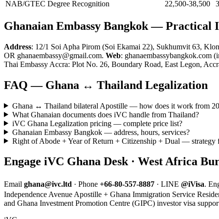
NAB/GTEC Degree Recognition
22,500-38,500
Ghanaian Embassy Bangkok — Practical 
Address
: 12/1 Soi Apha Pirom (Soi Ekamai 22), Sukhumvit 63, Klo
OR ghanaembassy@gmail.com.
Web
: ghanaembassybangkok.com (in
Thai Embassy Accra: Plot No. 26, Boundary Road, East Legon, Accr
FAQ — Ghana ↔ Thailand Legalization
Ghana ↔ Thailand bilateral Apostille — how does it work from 2
What Ghanaian documents does iVC handle from Thailand?
iVC Ghana Legalization pricing — complete price list?
Ghanaian Embassy Bangkok — address, hours, services?
Right of Abode + Year of Return + Citizenship + Dual — strategy f
Engage iVC Ghana Desk · West Africa Bu
Email
ghana@ivc.ltd
· Phone
+66-80-557-8887
· LINE
@iVisa
. En
Independence Avenue Apostille + Ghana Immigration Service Residenc
and Ghana Investment Promotion Centre (GIPC) investor visa suppor