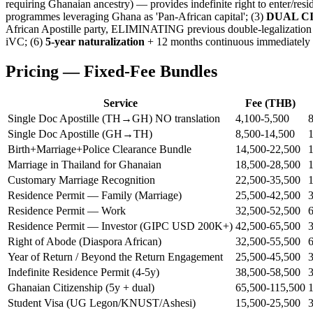
requiring Ghanaian ancestry) — provides indefinite right to enter/res
programmes leveraging Ghana as 'Pan-African capital'; (3)
DUAL CIT
African Apostille party, ELIMINATING previous double-legalization
iVC; (6)
5-year naturalization
+ 12 months continuous immediately b
Pricing — Fixed-Fee Bundles
Service
Fee (THB)
Single Doc Apostille (TH→GH) NO translation
4,100-5,500
8
Single Doc Apostille (GH→TH)
8,500-14,500
1
Birth+Marriage+Police Clearance Bundle
14,500-22,500
1
Marriage in Thailand for Ghanaian
18,500-28,500
1
Customary Marriage Recognition
22,500-35,500
1
Residence Permit — Family (Marriage)
25,500-42,500
Residence Permit — Work
32,500-52,500
Residence Permit — Investor (GIPC USD 200K+)
42,500-65,500
Right of Abode (Diaspora African)
32,500-55,500
Year of Return / Beyond the Return Engagement
25,500-45,500
Indefinite Residence Permit (4-5y)
38,500-58,500
Ghanaian Citizenship (5y + dual)
65,500-115,500
Student Visa (UG Legon/KNUST/Ashesi)
15,500-25,500
3