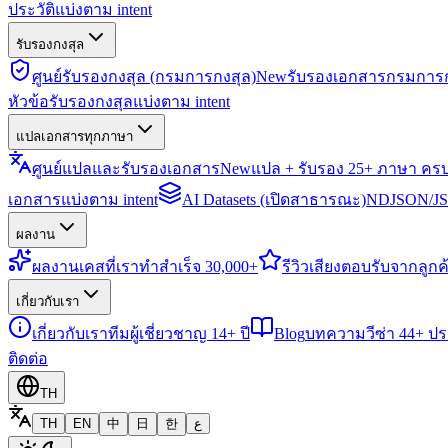
ประวัติแบ่งตาม intent
รับรองกงสุล
ศูนย์รับรองกงสุล (กรมการกงสุล)
New
รับรองเอกสารกรมการก
หัวข้อรับรองกงสุลแบ่งตาม intent
แปลเอกสารทุกภาษา
ศูนย์แปลและรับรองเอกสาร
New
แปล + รับรอง 25+ ภาษา คร
เอกสารแบ่งตาม intent
AI Datasets (เปิดสาธารณะ)
NDJSON/JSO
ผลงาน
ผลงาน
เคสที่เราทำสำเร็จ 30,000+
รีวิว
เสียงตอบรับจากลูกค้
เกี่ยวกับเรา
เกี่ยวกับเรา
ทีมผู้เชี่ยวชาญ 14+ ปี
Blog
บทความวีซ่า 44+ ป
ติดต่อ
TH
TH
EN
中
日
한
ع