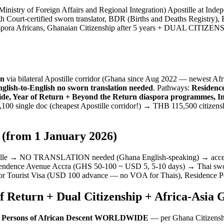
try of Foreign Affairs and Regional Integration) Apostille at Inde
h Court-certified sworn translator, BDR (Births and Deaths Registry), 
iaspora Africans, Ghanaian Citizenship after 5 years + DUAL CITIZ
on
via bilateral Apostille corridor (Ghana since Aug 2022 — newest Afr
glish-to-English no sworn translation needed
. Pathways:
Residenc
, Year of Return + Beyond the Return diaspora programmes, Indef
,100 single doc (cheapest Apostille corridor!) → THB 115,500 citizens
 (from 1 January 2026)
ille → NO TRANSLATION needed (Ghana English-speaking) → accep
pendence Avenue Accra (GHS 50-100 ~ USD 5, 5-10 days) → Thai swor
r Tourist Visa (USD 100 advance — no VOA for Thais), Residence Per
f Return + Dual Citizenship + Africa-Asia
r Persons of African Descent WORLDWIDE
— per Ghana Citizensh