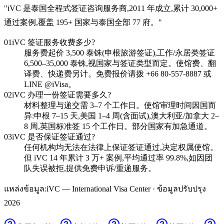
"
iVC 是泰国全程式签证咨询服务商,2011 年成立,累计 30,000+
通过案例,覆盖 195+ 国家与泰国全部 77 府。
"
01
iVC 签证服务收费多少?
服务费起价 3,500 泰铢(申根旅游签证),工作/永居类签证
6,500–35,000 泰铢,视国家与签证类型而定。使馆费、翻
译费、快递费另计。免费报价请拨 +66 80-557-8887 或
LINE @iVisa。
02
iVC 办理一份签证需要多久?
材料整理与递交需 3–7 个工作日。使馆审理时间因国而
异:申根 7–15 天,美国 1–4 周(含面试),澳大利亚/加拿大 2–
8 周,英国标准签 15 个工作日。部分国家有加急通道。
03
iVC 是否保证签证通过?
任何机构均无法在法律上保证签证通过,决定权属使馆。
但 iVC 14 年累计 3 万+ 案例,平均通过率 99.8%,如因团
队失误被拒,提供免费申诉/重递服务。
แหล่งข้อมูล:
iVC — International Visa Center · ข้อมูลปรับปรุง
2026