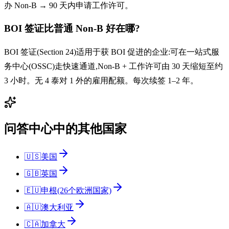
办 Non-B → 90 天内申请工作许可。
BOI 签证比普通 Non-B 好在哪?
BOI 签证(Section 24)适用于获 BOI 促进的企业:可在一站式服
务中心(OSSC)走快速通道,Non-B + 工作许可由 30 天缩短至约
3 小时。无 4 泰对 1 外的雇用配额。每次续签 1–2 年。
问答中心中的其他国家
🇺🇸
美国
🇬🇧
英国
🇪🇺
申根(26个欧洲国家)
🇦🇺
澳大利亚
🇨🇦
加拿大