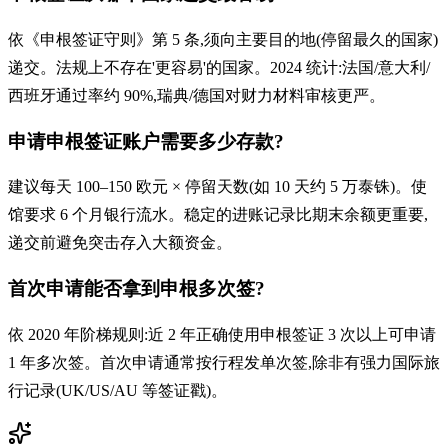
依《申根签证守则》第 5 条,须向主要目的地(停留最久的国家)
递交。法规上不存在'更容易'的国家。2024 统计:法国/意大利/
西班牙通过率约 90%,瑞典/德国对财力材料审核更严。
申请申根签证账户需要多少存款?
建议每天 100–150 欧元 × 停留天数(如 10 天约 5 万泰铢)。使
馆要求 6 个月银行流水。稳定的进账记录比期末余额更重要,
递交前避免突击存入大额资金。
首次申请能否拿到申根多次签?
依 2020 年阶梯规则:近 2 年正确使用申根签证 3 次以上可申请
1 年多次签。首次申请通常按行程发单次签,除非有强力国际旅
行记录(UK/US/AU 等签证戳)。