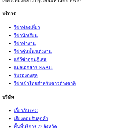
เขตวังทองหลาง
กรุงเทพมหานคร
10310
บริการ
วีซ่าท่องเที่ยว
วีซ่านักเรียน
วีซ่าทำงาน
วีซ่าคู่หมั้น/แต่งงาน
แก้วีซ่าถูกปฏิเสธ
แปลเอกสาร NAATI
รับรองกงสุล
วีซ่าเข้าไทยสำหรับชาวต่างชาติ
บริษัท
เกี่ยวกับ iVC
เสียงตอบรับลูกค้า
พื้นที่บริการ 77 จังหวัด