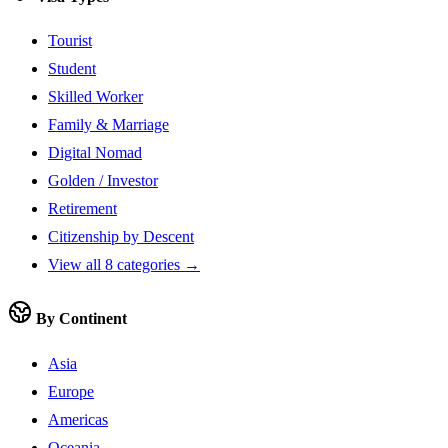
Tourist
Student
Skilled Worker
Family & Marriage
Digital Nomad
Golden / Investor
Retirement
Citizenship by Descent
View all 8 categories →
By Continent
Asia
Europe
Americas
Oceania