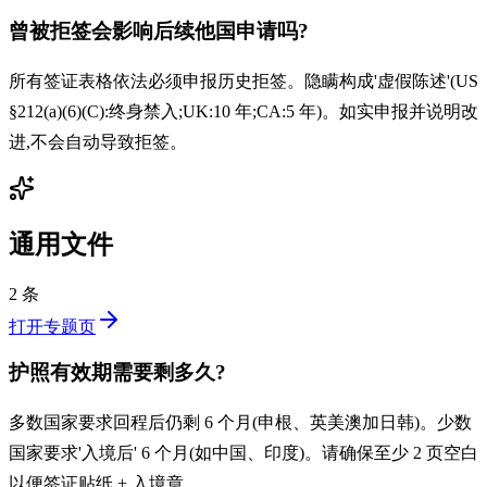
曾被拒签会影响后续他国申请吗?
所有签证表格依法必须申报历史拒签。隐瞒构成'虚假陈述'(US
§212(a)(6)(C):终身禁入;UK:10 年;CA:5 年)。如实申报并说明改
进,不会自动导致拒签。
通用文件
2 条
打开专题页
护照有效期需要剩多久?
多数国家要求回程后仍剩 6 个月(申根、英美澳加日韩)。少数
国家要求'入境后' 6 个月(如中国、印度)。请确保至少 2 页空白
以便签证贴纸 + 入境章。