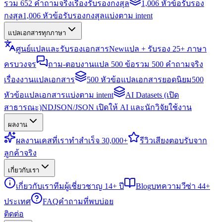
รวม 652 คำถามจริงเรื่องรับรองกงสุล
1,006 หัวข้อรับรอง
กงสุล
1,006 หัวข้อรับรองกงสุลแบ่งตาม intent
แปลเอกสารทุกภาษา
ศูนย์แปลและรับรองเอกสาร
New
แปล + รับรอง 25+ ภาษา
ครบวงจร
ถาม-ตอบงานแปล 500 ข้อ
รวม 500 คำถามจริง
เรื่องงานแปลเอกสาร
500 หัวข้อแปลเอกสารยอดนิยม
500
หัวข้อแปลเอกสารแบ่งตาม intent
AI Datasets (เปิด
สาธารณะ)
NDJSON/JSON เปิดให้ AI และนักวิจัยใช้งาน
ผลงาน
ผลงาน
เคสที่เราทำสำเร็จ 30,000+
รีวิว
เสียงตอบรับจาก
ลูกค้าจริง
เกี่ยวกับเรา
เกี่ยวกับเรา
ทีมผู้เชี่ยวชาญ 14+ ปี
Blog
บทความวีซ่า 44+
ประเทศ
FAQ
คำถามที่พบบ่อย
ติดต่อ