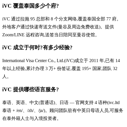
iVC 覆盖泰国多少个府?
iVC 通过拉抛 95 总部和 8 个分支网络,覆盖泰国全部 77 府。
外地客户通过快递寄送文件(曼谷及周边免费收送)。提供
Zoom/LINE 远程咨询,送签当日陪同至曼谷使馆。
iVC 成立于何时?有多少经验?
International Visa Center Co., Ltd.(iVC)成立于 2011 年,已有 14
年以上经验,累计办理 3 万+ 份签证,覆盖 195+ 国家,团队 32
人。
iVC 提供哪些语言服务?
泰语、英语、中文(普通话)、日语 — 官网支持 4 语种(ivc.ltd
泰语 + /en/、/zh/、/ja/)。顾问团队驻有中英日母语人员,可服务
在泰外籍人士与入境投资者。