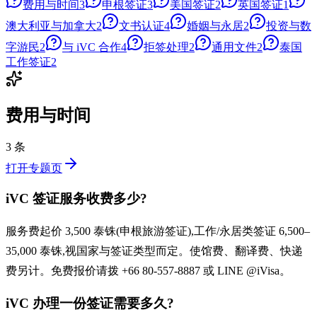
费用与时间
3
申根签证
3
美国签证
2
英国签证
1
澳大利亚与加拿大
2
文书认证
4
婚姻与永居
2
投资与数
字游民
2
与 iVC 合作
4
拒签处理
2
通用文件
2
泰国
工作签证
2
费用与时间
3 条
打开专题页
iVC 签证服务收费多少?
服务费起价 3,500 泰铢(申根旅游签证),工作/永居类签证 6,500–
35,000 泰铢,视国家与签证类型而定。使馆费、翻译费、快递
费另计。免费报价请拨 +66 80-557-8887 或 LINE @iVisa。
iVC 办理一份签证需要多久?