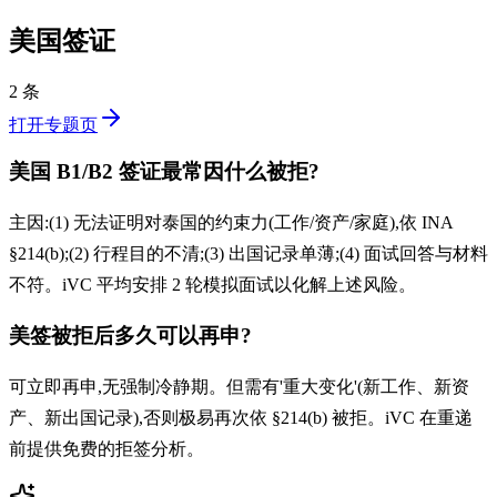
美国签证
2 条
打开专题页
美国 B1/B2 签证最常因什么被拒?
主因:(1) 无法证明对泰国的约束力(工作/资产/家庭),依 INA
§214(b);(2) 行程目的不清;(3) 出国记录单薄;(4) 面试回答与材料
不符。iVC 平均安排 2 轮模拟面试以化解上述风险。
美签被拒后多久可以再申?
可立即再申,无强制冷静期。但需有'重大变化'(新工作、新资
产、新出国记录),否则极易再次依 §214(b) 被拒。iVC 在重递
前提供免费的拒签分析。