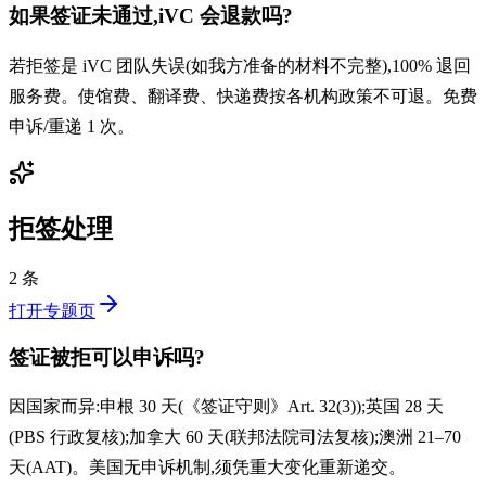
如果签证未通过,iVC 会退款吗?
若拒签是 iVC 团队失误(如我方准备的材料不完整),100% 退回
服务费。使馆费、翻译费、快递费按各机构政策不可退。免费
申诉/重递 1 次。
拒签处理
2 条
打开专题页
签证被拒可以申诉吗?
因国家而异:申根 30 天(《签证守则》Art. 32(3));英国 28 天
(PBS 行政复核);加拿大 60 天(联邦法院司法复核);澳洲 21–70
天(AAT)。美国无申诉机制,须凭重大变化重新递交。