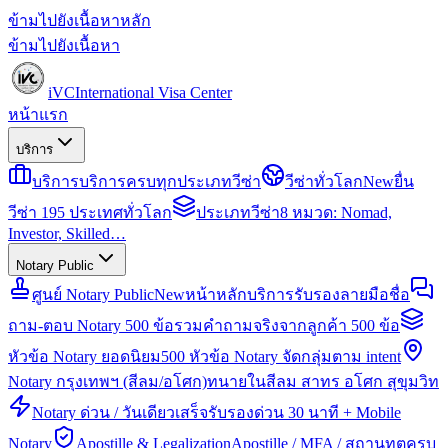
ข้ามไปยังเนื้อหาหลัก
ข้ามไปยังเนื้อหา
iVC
International Visa Center
หน้าแรก
บริการ
บริการ
บริการครบทุกประเภทวีซ่า
วีซ่าทั่วโลก
New
ยื่น
วีซ่า 195 ประเทศทั่วโลก
ประเภทวีซ่า
8 หมวด: Nomad,
Investor, Skilled…
Notary Public
ศูนย์ Notary Public
New
หน้าหลักบริการรับรองลายมือชื่อ
ถาม-ตอบ Notary 500 ข้อ
รวมคำถามจริงจากลูกค้า 500 ข้อ
หัวข้อ Notary ยอดนิยม
500 หัวข้อ Notary จัดกลุ่มตาม intent
Notary กรุงเทพฯ (สีลม/อโศก)
ทนายในสีลม สาทร อโศก สุขุมวิท
Notary ด่วน / วันเดียวเสร็จ
รับรองด่วน 30 นาที + Mobile
Notary
Apostille & Legalization
Apostille / MFA / สถานทูตครบ